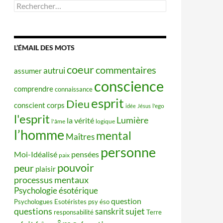
Rechercher :
L’ÉMAIL DES MOTS
coeur
commentaires
autrui
assumer
conscience
comprendre
connaissance
esprit
Dieu
conscient
corps
idée
Jésus
l'ego
l'esprit
Lumière
la vérité
l'âme
logique
l’homme
mental
Maîtres
personne
Moi-Idéalisé
pensées
paix
pouvoir
peur
plaisir
processus mentaux
Psychologie ésotérique
question
Psychologues Esotéristes
psy éso
questions
sujet
sanskrit
responsabilité
Terre