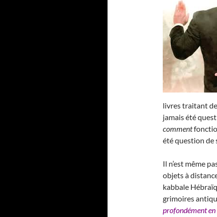
livres traitant de
jamais été ques
comment
fonctio
été question de 
Il n’est même pas
objets à distance
kabbale Hébraïqu
grimoires antique
profondément en 