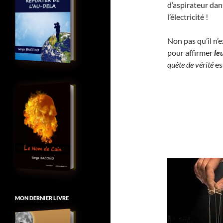
d’aspirateur dan
l’électricité !
Non pas qu’il n’
pour affirmer
le
quête de vérité
es
MON DERNIER LIVRE