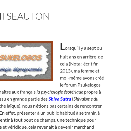
I SEAUTON
L
orsqu’il y a sept ou
huit ans en arrière de
cela (Nota : écrit fin
2013), ma femme et
moi-même avons créé
le forum Psukelogos
naître aux français
la psychologie ésotérique
propre à
ssu en grande partie des
Shiva Sutra
(
Shivaïsme du
che laïque), nous n’étions pas certains de rencontrer
En effet, présenter à un public habitué à se trahir, à
entir à tout bout de champs, une technique pour
e et véridique, cela revenait à devenir marchand