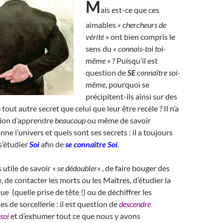
M
ais est-ce que ces
aimables
« chercheurs de
vérité »
ont bien compris le
sens du
« connais-toi toi-
même »
? Puisqu’il est
question de
SE
connaître soi-
même
, pourquoi se
précipitent-ils ainsi sur des
 tout autre secret que celui que leur être recèle ? Il n’a
tion d’apprendre
beaucoup
ou même de savoir
nne l’univers et quels sont ses secrets : il a toujours
s’étudier
Soi
afin de
se connaître Soi
.
 utile de savoir «
se dédoubler
« , de faire bouger des
, de contacter les morts ou les Maîtres, d’étudier la
e (quelle prise de tête !) ou de déchiffrer les
s de sorcellerie : il est question de
descendre
soi
et d’exhumer tout ce que nous y avons