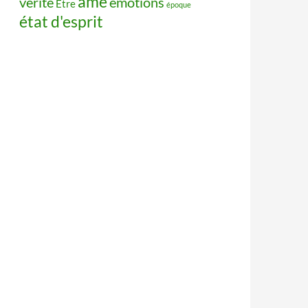
âme
vérité
émotions
Être
époque
état d'esprit