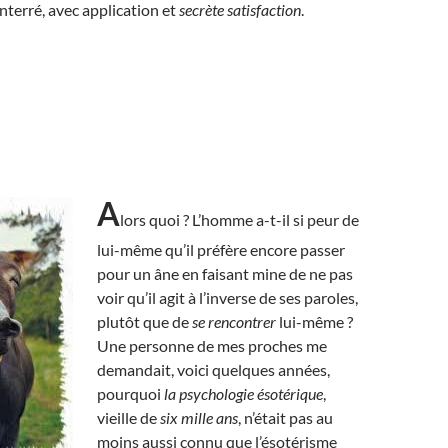
terré, avec application et
secrète satisfaction
.
A
lors quoi ? L’homme a-t-il si peur de
lui-même qu’il préfère encore passer
pour un âne en faisant mine de ne pas
voir qu’il agit à l’inverse de ses paroles,
plutôt que de
se rencontrer
lui-même ?
Une personne de mes proches me
demandait, voici quelques années,
pourquoi
la psychologie ésotérique
,
vieille de
six mille ans
, n’était pas au
moins aussi connu que l’ésotérisme