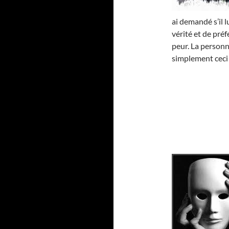
ai demandé s’il l
vérité et de pré
peur. La personne
simplement ceci