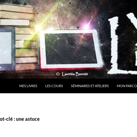
MES LIVRES
LES COURS
SÉMINAIRES ET ATELIERS
MON PARCO
t-clé : une astuce