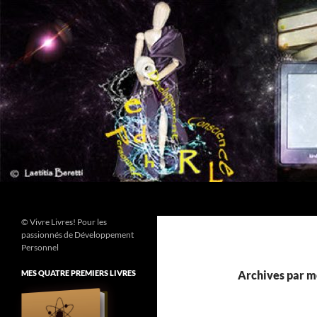
Aller
au
contenu
Recherche
© Vivre Livres! Pour les
passionnés de Développement
Personnel
MES QUATRE PREMIERS LIVRES
Archives par mo