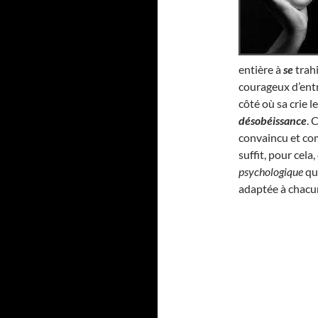
entière à
se
trahi
courageux d’entr
côté où sa crie l
désobéissance
. 
convaincu et com
suffit, pour cel
psychologique
qui
adaptée à chacu