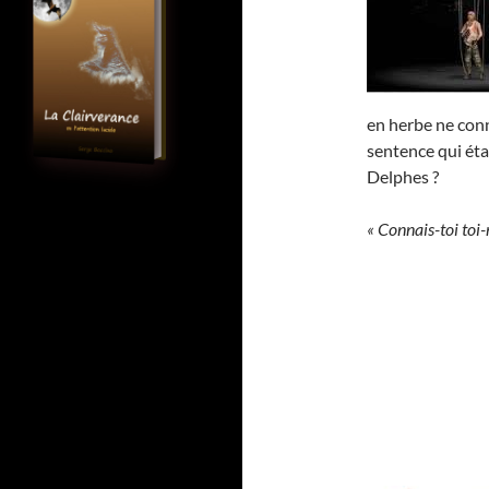
en herbe ne conn
sentence qui éta
Delphes ?
« Connais-toi toi-