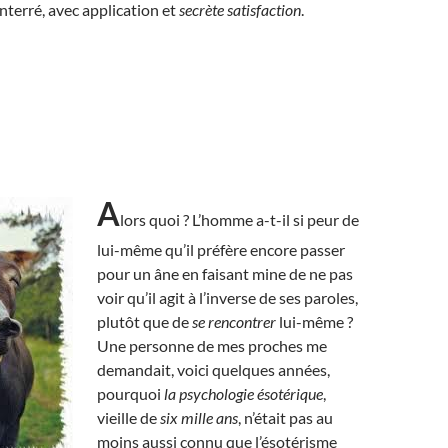
terré, avec application et
secrète satisfaction
.
A
lors quoi ? L’homme a-t-il si peur de
lui-même qu’il préfère encore passer
pour un âne en faisant mine de ne pas
voir qu’il agit à l’inverse de ses paroles,
plutôt que de
se rencontrer
lui-même ?
Une personne de mes proches me
demandait, voici quelques années,
pourquoi
la psychologie ésotérique
,
vieille de
six mille ans
, n’était pas au
moins aussi connu que l’ésotérisme