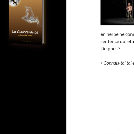
en herbe ne conn
sentence qui éta
Delphes ?
« Connais-toi toi-