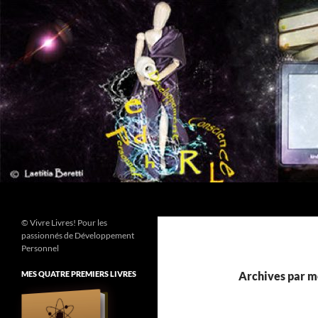
Aller
au
contenu
Recherche
© Vivre Livres! Pour les
passionnés de Développement
Personnel
MES QUATRE PREMIERS LIVRES
Archives par mo