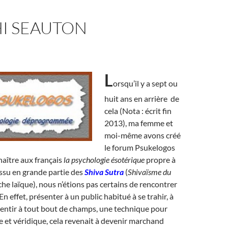
I SEAUTON
L
orsqu’il y a sept ou
huit ans en arrière de
cela (Nota : écrit fin
2013), ma femme et
moi-même avons créé
le forum Psukelogos
naître aux français
la psychologie ésotérique
propre à
ssu en grande partie des
Shiva Sutra
(
Shivaïsme du
che laïque), nous n’étions pas certains de rencontrer
En effet, présenter à un public habitué à se trahir, à
entir à tout bout de champs, une technique pour
e et véridique, cela revenait à devenir marchand