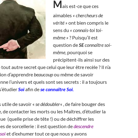
M
ais est-ce que ces
aimables
« chercheurs de
vérité »
ont bien compris le
sens du
« connais-toi toi-
même »
? Puisqu’il est
question de
SE
connaître soi-
même
, pourquoi se
précipitent-ils ainsi sur des
 tout autre secret que celui que leur être recèle ? Il n’a
tion d’apprendre
beaucoup
ou même de savoir
nne l’univers et quels sont ses secrets : il a toujours
s’étudier
Soi
afin de
se connaître Soi
.
 utile de savoir «
se dédoubler
« , de faire bouger des
, de contacter les morts ou les Maîtres, d’étudier la
e (quelle prise de tête !) ou de déchiffrer les
s de sorcellerie : il est question de
descendre
soi
et d’exhumer tout ce que nous y avons