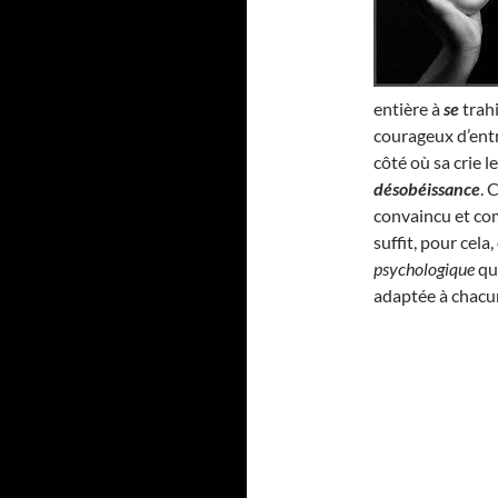
entière à
se
trahi
courageux d’entr
côté où sa crie l
désobéissance
. 
convaincu et com
suffit, pour cel
psychologique
qui
adaptée à chacu