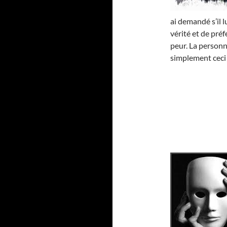
ai demandé s’il l
vérité et de pré
peur. La personne
simplement ceci