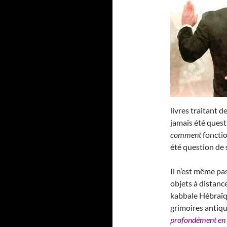
livres traitant de
jamais été ques
comment
fonctio
été question de 
Il n’est même pas
objets à distance
kabbale Hébraïqu
grimoires antique
profondément en 