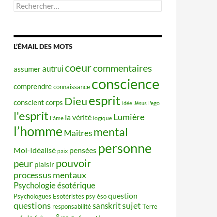
Rechercher :
L’ÉMAIL DES MOTS
coeur
commentaires
autrui
assumer
conscience
comprendre
connaissance
esprit
Dieu
conscient
corps
idée
Jésus
l'ego
l'esprit
Lumière
la vérité
l'âme
logique
l’homme
mental
Maîtres
personne
Moi-Idéalisé
pensées
paix
pouvoir
peur
plaisir
processus mentaux
Psychologie ésotérique
question
Psychologues Esotéristes
psy éso
questions
sujet
sanskrit
responsabilité
Terre