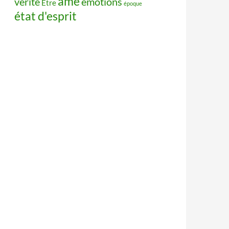
âme
vérité
émotions
Être
époque
état d'esprit