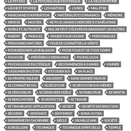
LA PSY ÉSO
LA PSYCHOLOGIE ÉSOTÉRIQUE
LA VALEUR INTIME
LÂCHE ET STUPIDE
LES MAÎTRES
LIVRES
MAL-ÊTRE
MARCHAND D'ASPIRATEUR
MATÉRIALISTE CONVAINCU
MÉMOIRE
MENTIR
MOCHES
NE PLUS JAMAIS CHERCHER À S'AMÉLIORER
NOBLE ET ALTRUISTE
NUL NE PEUT S'ÉLEVER EN ABAISSANT LES AUTRES
PARENT
PAROLES
PASSER POUR UN ÂNE
PERSONNAGES
PERSONNES MATURES
PEUR DE CONNAÎTRE LA VÉRITÉ
POUR REDORER LEUR BLASON
POUR TOUS ET DE TOUS TEMPS
POUVOIR
PRÉFÉRER LE MENSONGE
PSUKELOGOS
PSYCHOLOGIE ÉSOTÉRIQUE
RECOMMENCER À S'AIMER
S'AIMER
S'ASSUMER EN L'ÉTAT
S'ÉTUDIER SOI
SA PLACE
SA PROPRE VALEUR
SALISSENT
SANS GRANDE VALEUR
SE CONNAÎTRE SOI
SE DÉCEVOIR
SE DÉCEVOIR EUX-MÊMES
SE DÉDOUBLER
SE DEMEURER FIDÈLE
SE FAIRE PEUR
SE MENTIR
SE RENCONTRER
SE RESPECTER
SE TRAHIR
SE TRAHIR AVEC APPLICATION
SECRET
SECRÈTE SATISFACTION
SÉCURISE
SENTANCE
SENTIMENT
SHIVA-SUTRA
SHIVAÏSME DU CACHEMIRE
SIÈCLE
SIX MILLE ANS
SOCIÉTÉ
SORCELLERIE
TECHNIQUE
TECHNIQUE SPIRITUELLE
TEMPLE