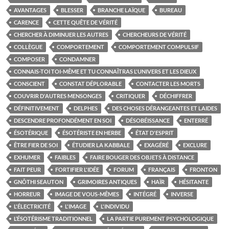
AVANTAGES
BLESSER
BRANCHE LAÏQUE
BUREAU
CARENCE
CETTE QUÊTE DE VÉRITÉ
CHERCHER À DIMINUER LES AUTRES
CHERCHEURS DE VÉRITÉ
COLLÈGUE
COMPORTEMENT
COMPORTEMENT COMPULSIF
COMPOSER
CONDAMNER
CONNAIS-TOI TOI-MÊME ET TU CONNAÎTRAS L'UNIVERS ET LES DIEUX
CONSCIENT
CONSTAT DÉPLORABLE
CONTACTER LES MORTS
COUVRIR D'AUTRES MENSONGES
CRITIQUER
DÉCHIFFRER
DÉFINITIVEMENT
DELPHES
DES CHOSES DÉRANGEANTES ET LAIDES
DESCENDRE PROFONDÉMENT EN SOI
DÉSOBÉISSANCE
ENTERRÉ
ÉSOTÉRIQUE
ÉSOTÉRISTE EN HERBE
ÉTAT D'ESPRIT
ÊTRE FIER DE SOI
ÉTUDIER LA KABBALE
EXAGÉRÉ
EXCLURE
EXHUMER
FAIBLES
FAIRE BOUGER DES OBJETS À DISTANCE
FAIT PEUR
FORTIFIER L'IDÉE
FORUM
FRANÇAIS
FRONTON
GNÔTHI SEAUTON
GRIMOIRES ANTIQUES
HAÏR
HÉSITANTE
HORREUR
IMAGE DE VOUS-MÊMES
INTÉGRÉ
INVERSE
L'ÉLECTRICITÉ
L'IMAGE
L'INDIVIDU
L’ÉSOTÉRISME TRADITIONNEL
LA PARTIE PUREMENT PSYCHOLOGIQUE