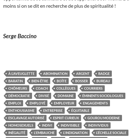
moins si on se dit en recherche de plus de spiritualité !
Serge Baccino
À L'AVEUGLETTE
ABOMINATION
ARGENT
BADGE
BARATIN
BIEN-ÊTRE
BOÎTE
BOSSER
BUREAU
CHÔMEURS
COACH
COLLÈGUES
COURRIERS
DÉMOCRATIE
DIVISÉ
DOMAINE
ÉMINENTS SOCIOLOGUES
EMPLOI
EMPLOYÉ
EMPLOYEUR
ENGAGEMENTS
ENTHOUSIASME
ENTREPRISE
ÉQUITABLE
ESCLAVAGE AUTORISÉ
ESPRIT CURIEUX
GOUROU MODERNE
HOMOSEXUELS
INDIVI
INDIVISIBLE
INDIVIVIDUS
INÉGALITÉ
L'EMBAUCHE
L'INDIGNATION
L’ÉCHELLE SOCIALE