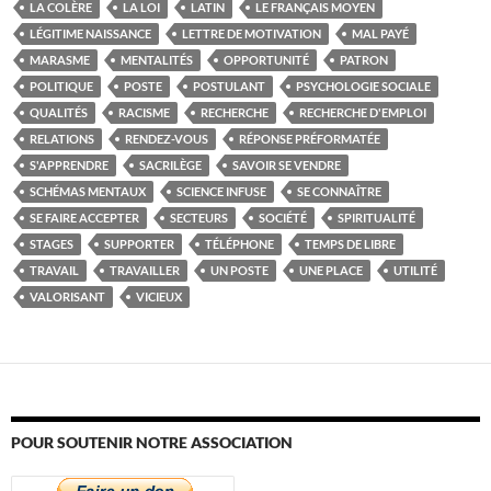
LA COLÈRE
LA LOI
LATIN
LE FRANÇAIS MOYEN
LÉGITIME NAISSANCE
LETTRE DE MOTIVATION
MAL PAYÉ
MARASME
MENTALITÉS
OPPORTUNITÉ
PATRON
POLITIQUE
POSTE
POSTULANT
PSYCHOLOGIE SOCIALE
QUALITÉS
RACISME
RECHERCHE
RECHERCHE D'EMPLOI
RELATIONS
RENDEZ-VOUS
RÉPONSE PRÉFORMATÉE
S'APPRENDRE
SACRILÈGE
SAVOIR SE VENDRE
SCHÉMAS MENTAUX
SCIENCE INFUSE
SE CONNAÎTRE
SE FAIRE ACCEPTER
SECTEURS
SOCIÉTÉ
SPIRITUALITÉ
STAGES
SUPPORTER
TÉLÉPHONE
TEMPS DE LIBRE
TRAVAIL
TRAVAILLER
UN POSTE
UNE PLACE
UTILITÉ
VALORISANT
VICIEUX
POUR SOUTENIR NOTRE ASSOCIATION