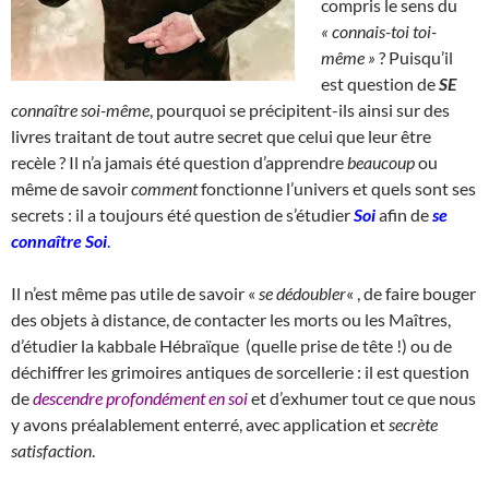
compris le sens du
« connais-toi toi-
même »
? Puisqu’il
est question de
SE
connaître soi-même
, pourquoi se précipitent-ils ainsi sur des
livres traitant de tout autre secret que celui que leur être
recèle ? Il n’a jamais été question d’apprendre
beaucoup
ou
même de savoir
comment
fonctionne l’univers et quels sont ses
secrets : il a toujours été question de s’étudier
Soi
afin de
se
connaître Soi
.
Il n’est même pas utile de savoir «
se dédoubler
« , de faire bouger
des objets à distance, de contacter les morts ou les Maîtres,
d’étudier la kabbale Hébraïque (quelle prise de tête !) ou de
déchiffrer les grimoires antiques de sorcellerie : il est question
de
descendre profondément en soi
et d’exhumer tout ce que nous
y avons préalablement enterré, avec application et
secrète
satisfaction
.