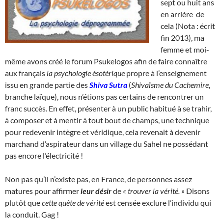
sept ou huit ans
en arrière de
cela (Nota : écrit
fin 2013), ma
femme et moi-
même avons créé le forum Psukelogos afin de faire connaître
aux français
la psychologie ésotérique
propre à l’enseignement
issu en grande partie des
Shiva Sutra
(
Shivaïsme du Cachemire
,
branche laïque), nous n’étions pas certains de rencontrer un
franc succès. En effet, présenter à un public habitué à se trahir,
à composer et à mentir à tout bout de champs, une technique
pour redevenir intègre et véridique, cela revenait à devenir
marchand d’aspirateur dans un village du Sahel ne possédant
pas encore l’électricité !
Non pas qu’il n’existe pas, en France, de personnes assez
matures pour affirmer
leur désir
de
« trouver la vérité. »
Disons
plutôt que
cette quête de vérité
est censée exclure l’individu qui
la conduit. Gag !