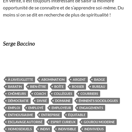
En vérité, il est toujours intéressant de saisir la moindre
opportunité de se connaître et de s’apprendre soi-même. Du
moins si on se dit en recherche de plus de spiritualité !
Serge Baccino
À L'AVEUGLETTE
ABOMINATION
ARGENT
BADGE
BARATIN
BIEN-ÊTRE
BOÎTE
BOSSER
BUREAU
CHÔMEURS
COACH
COLLÈGUES
COURRIERS
DÉMOCRATIE
DIVISÉ
DOMAINE
ÉMINENTS SOCIOLOGUES
EMPLOI
EMPLOYÉ
EMPLOYEUR
ENGAGEMENTS
ENTHOUSIASME
ENTREPRISE
ÉQUITABLE
ESCLAVAGE AUTORISÉ
ESPRIT CURIEUX
GOUROU MODERNE
HOMOSEXUELS
INDIVI
INDIVISIBLE
INDIVIVIDUS