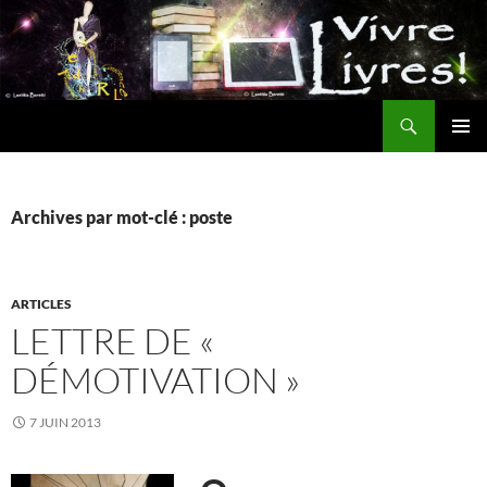
Aller
au
contenu
Recherche
MENU
PRINCI
Archives par mot-clé : poste
ARTICLES
LETTRE DE «
DÉMOTIVATION »
7 JUIN 2013