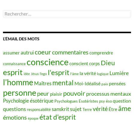
Rechercher :
L’ÉMAIL DES MOTS
coeur
commentaires
autrui
assumer
comprendre
conscience
Dieu
conscient
corps
connaissance
esprit
l'esprit
Lumière
la vérité
idée
Jésus
l'ego
l'âme
logique
l’homme
mental
Maîtres
Moi-Idéalisé
pensées
paix
personne
pouvoir
peur
processus mentaux
plaisir
Psychologie ésotérique
question
Psychologues Esotéristes
psy éso
âme
vérité
questions
sujet
sanskrit
Être
responsabilité
Terre
état d'esprit
émotions
époque