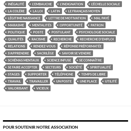
INÉGALITÉ
L'EMBAUCHE
L'INDIGNATION
L’ÉCHELLE SOCIALE
LA COLÈRE
LA LOI
LATIN
LE FRANÇAIS MOYEN
LÉGITIME NAISSANCE
LETTRE DE MOTIVATION
MAL PAYÉ
MARASME
MENTALITÉS
OPPORTUNITÉ
PATRON
POLITIQUE
POSTE
POSTULANT
PSYCHOLOGIE SOCIALE
QUALITÉS
RACISME
RECHERCHE
RECHERCHE D'EMPLOI
RELATIONS
RENDEZ-VOUS
RÉPONSE PRÉFORMATÉE
S'APPRENDRE
SACRILÈGE
SAVOIR SE VENDRE
SCHÉMAS MENTAUX
SCIENCE INFUSE
SE CONNAÎTRE
SE FAIRE ACCEPTER
SECTEURS
SOCIÉTÉ
SPIRITUALITÉ
STAGES
SUPPORTER
TÉLÉPHONE
TEMPS DE LIBRE
TRAVAIL
TRAVAILLER
UN POSTE
UNE PLACE
UTILITÉ
VALORISANT
VICIEUX
POUR SOUTENIR NOTRE ASSOCIATION