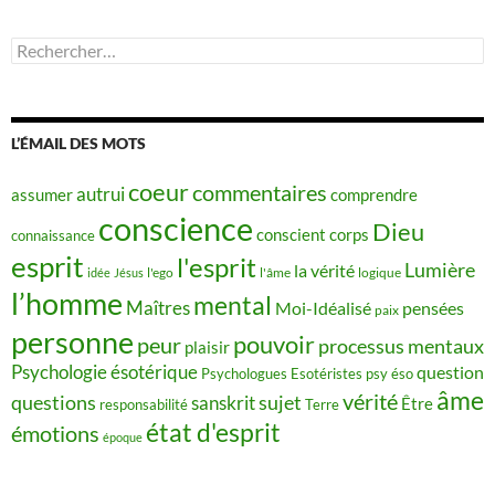
Rechercher :
L’ÉMAIL DES MOTS
coeur
commentaires
autrui
assumer
comprendre
conscience
Dieu
conscient
corps
connaissance
esprit
l'esprit
Lumière
la vérité
idée
Jésus
l'ego
l'âme
logique
l’homme
mental
Maîtres
Moi-Idéalisé
pensées
paix
personne
pouvoir
peur
processus mentaux
plaisir
Psychologie ésotérique
question
Psychologues Esotéristes
psy éso
âme
vérité
questions
sujet
sanskrit
Être
responsabilité
Terre
état d'esprit
émotions
époque