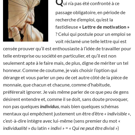
Q
ui n’a pas été confronté à ce
passage obligatoire, en période de
recherche d’emploi, qu’est la
fastidieuse
« Lettre de motivation »
? Celui qui postule pour un emploi se
voit réclamé une telle lettre qui est
censée prouver qu’il est enthousiaste à l’idée de travailler pour
telle entreprise ou société en particulier, et qu’il est non
seulement apte à le faire mais, de plus, digne de mériter un tel
honneur. Comme de coutume, je vais choisir l’option qui
dérange et vous parler un peu de cet autre côté de la pièce de
monnaie, que chacun et chacune, comme d’habitude,
préférerait ignorer. Je vais même parler de ce que peu de gens
désirent entendre et, comme il se doit, sans doute provoquer,
non pas quelques
individus
, mais bien quelques schémas
mentaux qui empêchent justement un être d’être
« indivisible »
,
c’est-à-dire intègre avec lui-même (sens premier du mot «
individualité
» du latin
« indivi »
=
« Qui ne peut être divisé »
)