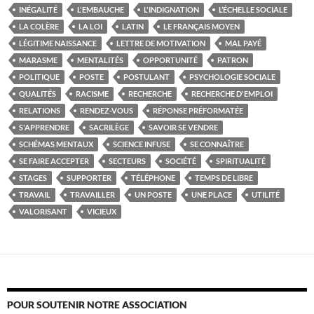
INÉGALITÉ
L'EMBAUCHE
L'INDIGNATION
L’ÉCHELLE SOCIALE
LA COLÈRE
LA LOI
LATIN
LE FRANÇAIS MOYEN
LÉGITIME NAISSANCE
LETTRE DE MOTIVATION
MAL PAYÉ
MARASME
MENTALITÉS
OPPORTUNITÉ
PATRON
POLITIQUE
POSTE
POSTULANT
PSYCHOLOGIE SOCIALE
QUALITÉS
RACISME
RECHERCHE
RECHERCHE D'EMPLOI
RELATIONS
RENDEZ-VOUS
RÉPONSE PRÉFORMATÉE
S'APPRENDRE
SACRILÈGE
SAVOIR SE VENDRE
SCHÉMAS MENTAUX
SCIENCE INFUSE
SE CONNAÎTRE
SE FAIRE ACCEPTER
SECTEURS
SOCIÉTÉ
SPIRITUALITÉ
STAGES
SUPPORTER
TÉLÉPHONE
TEMPS DE LIBRE
TRAVAIL
TRAVAILLER
UN POSTE
UNE PLACE
UTILITÉ
VALORISANT
VICIEUX
POUR SOUTENIR NOTRE ASSOCIATION