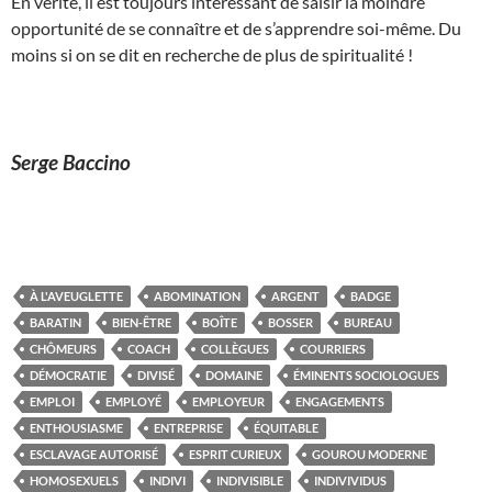
En vérité, il est toujours intéressant de saisir la moindre
opportunité de se connaître et de s’apprendre soi-même. Du
moins si on se dit en recherche de plus de spiritualité !
Serge Baccino
À L'AVEUGLETTE
ABOMINATION
ARGENT
BADGE
BARATIN
BIEN-ÊTRE
BOÎTE
BOSSER
BUREAU
CHÔMEURS
COACH
COLLÈGUES
COURRIERS
DÉMOCRATIE
DIVISÉ
DOMAINE
ÉMINENTS SOCIOLOGUES
EMPLOI
EMPLOYÉ
EMPLOYEUR
ENGAGEMENTS
ENTHOUSIASME
ENTREPRISE
ÉQUITABLE
ESCLAVAGE AUTORISÉ
ESPRIT CURIEUX
GOUROU MODERNE
HOMOSEXUELS
INDIVI
INDIVISIBLE
INDIVIVIDUS