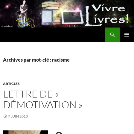
Aller
au
contenu
Recherche
MENU
PRINCI
Archives par mot-clé : racisme
ARTICLES
LETTRE DE «
DÉMOTIVATION »
7 JUIN 2013