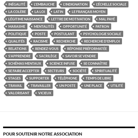
INÉGALITÉ
L'EMBAUCHE
L'INDIGNATION
L’ÉCHELLE SOCIALE
LA COLÈRE
LA LOI
LATIN
LE FRANÇAIS MOYEN
LÉGITIME NAISSANCE
LETTRE DE MOTIVATION
MAL PAYÉ
MARASME
MENTALITÉS
OPPORTUNITÉ
PATRON
POLITIQUE
POSTE
POSTULANT
PSYCHOLOGIE SOCIALE
QUALITÉS
RACISME
RECHERCHE
RECHERCHE D'EMPLOI
RELATIONS
RENDEZ-VOUS
RÉPONSE PRÉFORMATÉE
S'APPRENDRE
SACRILÈGE
SAVOIR SE VENDRE
SCHÉMAS MENTAUX
SCIENCE INFUSE
SE CONNAÎTRE
SE FAIRE ACCEPTER
SECTEURS
SOCIÉTÉ
SPIRITUALITÉ
STAGES
SUPPORTER
TÉLÉPHONE
TEMPS DE LIBRE
TRAVAIL
TRAVAILLER
UN POSTE
UNE PLACE
UTILITÉ
VALORISANT
VICIEUX
POUR SOUTENIR NOTRE ASSOCIATION