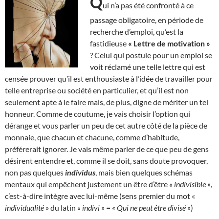
Q
ui n’a pas été confronté à ce
passage obligatoire, en période de
recherche d’emploi, qu’est la
fastidieuse
« Lettre de motivation »
? Celui qui postule pour un emploi se
voit réclamé une telle lettre qui est
censée prouver qu’il est enthousiaste à l’idée de travailler pour
telle entreprise ou société en particulier, et qu’il est non
seulement apte à le faire mais, de plus, digne de mériter un tel
honneur. Comme de coutume, je vais choisir l’option qui
dérange et vous parler un peu de cet autre côté de la pièce de
monnaie, que chacun et chacune, comme d’habitude,
préférerait ignorer. Je vais même parler de ce que peu de gens
désirent entendre et, comme il se doit, sans doute provoquer,
non pas quelques
individus
, mais bien quelques schémas
mentaux qui empêchent justement un être d’être
« indivisible »
,
c’est-à-dire intègre avec lui-même (sens premier du mot «
individualité
» du latin
« indivi »
=
« Qui ne peut être divisé »
)