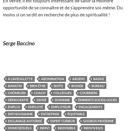
En vérité, il est toujours intéressant de saisir la moindre
opportunité de se connaître et de s’apprendre soi-même. Du
moins si on se dit en recherche de plus de spiritualité !
Serge Baccino
À L'AVEUGLETTE
ABOMINATION
ARGENT
BADGE
BARATIN
BIEN-ÊTRE
BOÎTE
BOSSER
BUREAU
CHÔMEURS
COACH
COLLÈGUES
COURRIERS
DÉMOCRATIE
DIVISÉ
DOMAINE
ÉMINENTS SOCIOLOGUES
EMPLOI
EMPLOYÉ
EMPLOYEUR
ENGAGEMENTS
ENTHOUSIASME
ENTREPRISE
ÉQUITABLE
ESCLAVAGE AUTORISÉ
ESPRIT CURIEUX
GOUROU MODERNE
HOMOSEXUELS
INDIVI
INDIVISIBLE
INDIVIVIDUS