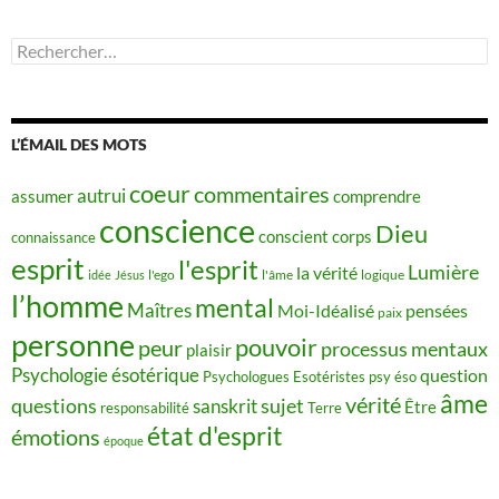
Rechercher :
L’ÉMAIL DES MOTS
coeur
commentaires
autrui
assumer
comprendre
conscience
Dieu
conscient
corps
connaissance
esprit
l'esprit
Lumière
la vérité
idée
Jésus
l'ego
l'âme
logique
l’homme
mental
Maîtres
Moi-Idéalisé
pensées
paix
personne
pouvoir
peur
processus mentaux
plaisir
Psychologie ésotérique
question
Psychologues Esotéristes
psy éso
âme
vérité
questions
sujet
sanskrit
Être
responsabilité
Terre
état d'esprit
émotions
époque