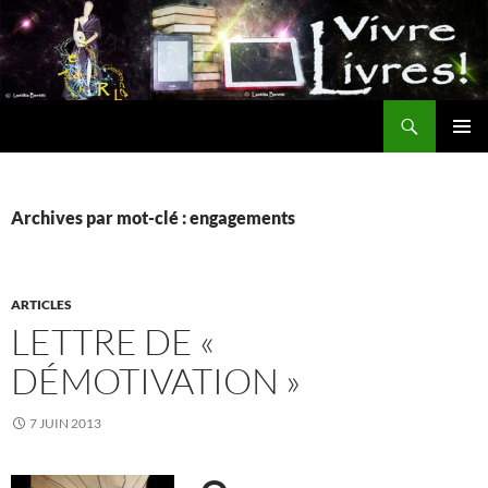
Aller
au
contenu
Recherche
MENU
PRINCI
Archives par mot-clé : engagements
ARTICLES
LETTRE DE «
DÉMOTIVATION »
7 JUIN 2013