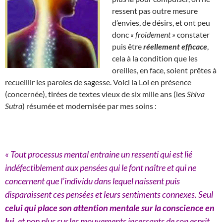
ressent pas outre mesure
d’envies, de désirs, et ont peu
donc
« froidement »
constater
puis être
réellement efficace
,
cela à la condition que les
oreilles, en face, soient prêtes à
recueillir les paroles de sagesse. Voici la Loi en présence
(concernée), tirées de textes vieux de six mille ans (les
Shiva
Sutra
) résumée et modernisée par mes soins :
« Tout processus mental entraine un ressenti qui est lié
indéfectiblement aux pensées qui le font naître et qui ne
concernent que l’individu dans lequel naissent puis
disparaissent ces pensées et leurs sentiments connexes. Seul
celui qui place son attention mentale sur la conscience en
lui
, et non plus sur les mouvements incessants de son esprit