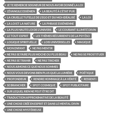
JE TE REMERCIE SEIGNEUR DE NOUS AVOIR DONNÉ LA LOI
L’ÉVANGILE ESSÉNIEN
LA BEAUTÉ À L'ÉTAT PUR
LA CRUELLE TUTELLE DE L'EGO ET DU MOI-IDÉALISÉ
LA LOI
LA LOI ET LA NATURE
LA PHRASE ESSÉNIENNE
LA PLUS HAUTE LOI DE L'UNIVERS
LE COURANT ILLIMITÉ DIVIN
LE TOUT-ESPRIT
LES THÈMES RÉCURRENTS DE LA PSY ÉSO
LOGIQUE SPIRITUELLE
LOIS UNIVERSELLES
MAGIQUE
MON ENFANT
NE PAS MENTIR
NE PAS SE FAIRE PLUS MOCHE OU PLUS BEAU
NE PAS SE PROSTITUER
NE PAS SE TRAHIR
NE PAS TRICHER
NOUS AIMONS CE QUE NOUS SOMMES
NOUS VOUS DEVONS BIEN PLUS QUE LA LUMIÈRE
POÉTIQUE
PROFONDEUR
RENDRE HOMMAGE À LA VÉRITÉ
RESSENTI
SE BRANCHER
SPOT COSMIQUE
SPOT PUBLICITAIRE
SUR LEQUEL RIEN NE PEUT ÊTRE DIT
TRADUCTION APPROXIMATIVE DE LA BEAUTÉ
UNE CHOSE CRÉÉ EN ESPRIT ET DANS LE MENTAL DIVIN
UNE CHOSE MYSTÉRIEUSE