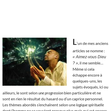
L
‘un de mes anciens
articles se nomme :
« Aimez-vous Dieu
, il me semble…
? »
Même si cela
échappe encore à
quelques-uns, les
sujets évoqués, ici ou
ailleurs, le sont selon
une progression
bien particulière et ne
sont en rien le résultat du hasard ou d’un caprice personnel.
Les thèmes abordés s’enchaînent selon une
logique spirituelle
dont l’homme ne se souvient presque plus mais qui est encore