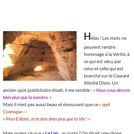
H
élas ! Les mots ne
peuvent rendre
hommage à la Vérité, à
ce qui est vécu par
celui et celle qui est
branché sur le
Courant
Illimité Divin. Un
ancien spot publicitaire disait, il me semble :
« Nous vous devons
bien plus que la lumière. »
Mais il n’est pas aussi beau et émouvant que ce
« spot
Cosmique »
:
« Mon Enfant, Je te dois bien plus que la Vie ! »
Mais qu’est-ce que
«
La Loi
«
, au juste ? On dirait une chose