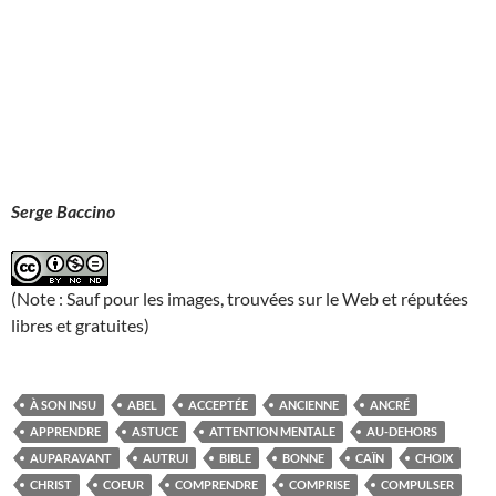
Serge Baccino
(Note : Sauf pour les images, trouvées sur le Web et réputées
libres et gratuites)
À SON INSU
ABEL
ACCEPTÉE
ANCIENNE
ANCRÉ
APPRENDRE
ASTUCE
ATTENTION MENTALE
AU-DEHORS
AUPARAVANT
AUTRUI
BIBLE
BONNE
CAÏN
CHOIX
CHRIST
COEUR
COMPRENDRE
COMPRISE
COMPULSER