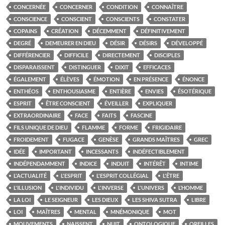
CONCERNÉE
CONCERNER
CONDITION
CONNAÎTRE
CONSCIENCE
CONSCIENT
CONSCIENTS
CONSTATER
COPAINS
CRÉATION
DÉCEMMENT
DÉFINITIVEMENT
DEGRÉ
DEMEURER EN DIEU
DÉSIR
DÉSIRS
DÉVELOPPÉ
DIFFÉRENCIER
DIFFICILE
DIRECTEMENT
DISCIPLES
DISPARAISSENT
DISTINGUER
DIXIT
EFFICACES
ÉGALEMENT
ÉLÈVES
ÉMOTION
EN PRÉSENCE
ÉNONCE
ENTHÉOS
ENTHOUSIASME
ENTIÈRE
ENVIES
ÉSOTÉRIQUE
ESPRIT
ÊTRE CONSCIENT
ÉVEILLER
EXPLIQUER
EXTRAORDINAIRE
FACE
FAITS
FASCINE
FILS UNIQUE DE DIEU
FLAMME
FORME
FRIGIDAIRE
FROIDEMENT
FUGACE
GENÈSE
GRANDS MAÎTRES
GREC
IDÉE
IMPORTANT
INCESSANTS
INDÉFECTIBLEMENT
INDÉPENDAMMENT
INDICE
INDUIT
INTÉRÊT
INTIME
L'ACTUALITÉ
L'ESPRIT
L'ESPRIT COLLÉGIAL
L'ÊTRE
L'ILLUSION
L'INDIVIDU
L'INVERSE
L'UNIVERS
L’HOMME
LA LOI
LE SEIGNEUR
LES DIEUX
LES SHIVA SUTRA
LIBRE
LOI
MAÎTRES
MENTAL
MNÉMONIQUE
MOT
MOUVEMENTS
NAISSENT
NUIT
ONTOLOGIQUE
OREILLES