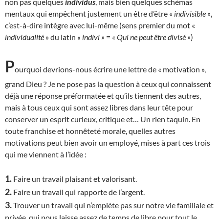
non pas quelques
individus
, mais bien quelques schémas
mentaux qui empêchent justement un être d’être
« indivisible »
,
c’est-à-dire intègre avec lui-même (sens premier du mot «
individualité
» du latin
« indivi »
=
« Qui ne peut être divisé »
)
P
ourquoi devrions-nous écrire une lettre de « motivation »,
grand Dieu ? Je ne pose pas la question à ceux qui connaissent
déjà une réponse préformatée et qu’ils tiennent des autres,
mais à tous ceux qui sont assez libres dans leur tête pour
conserver un esprit curieux, critique et… Un rien taquin. En
toute franchise et honnêteté morale, quelles autres
motivations peut bien avoir un employé, mises à part ces trois
qui me viennent à l’idée :
1.
Faire un travail plaisant et valorisant.
2.
Faire un travail qui rapporte de l’argent.
3.
Trouver un travail qui n’empiète pas sur notre vie familiale et
privée, qui nous laisse assez de temps de libre pour tout le