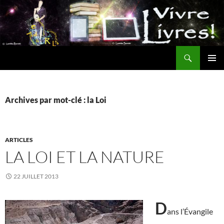
Aller
au
contenu
Recherche
MENU
PRINCI
Archives par mot-clé : la Loi
ARTICLES
LA LOI ET LA NATURE
22 JUILLET 2013
D
ans l’Évangile