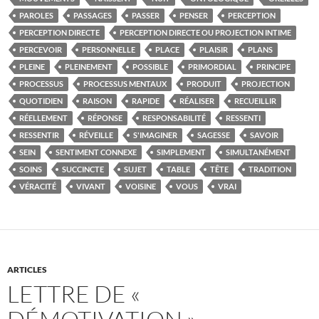
PAROLES
PASSAGES
PASSER
PENSER
PERCEPTION
PERCEPTION DIRECTE
PERCEPTION DIRECTE OU PROJECTION INTIME
PERCEVOIR
PERSONNELLE
PLACE
PLAISIR
PLANS
PLEINE
PLEINEMENT
POSSIBLE
PRIMORDIAL
PRINCIPE
PROCESSUS
PROCESSUS MENTAUX
PRODUIT
PROJECTION
QUOTIDIEN
RAISON
RAPIDE
RÉALISER
RECUEILLIR
RÉELLEMENT
RÉPONSE
RESPONSABILITÉ
RESSENTI
RESSENTIR
RÉVEILLE
S'IMAGINER
SAGESSE
SAVOIR
SEIN
SENTIMENT CONNEXE
SIMPLEMENT
SIMULTANÉMENT
SOINS
SUCCINCTE
SUJET
TABLE
TÊTE
TRADITION
VÉRACITÉ
VIVANT
VOISINE
VOUS
VRAI
ARTICLES
LETTRE DE «