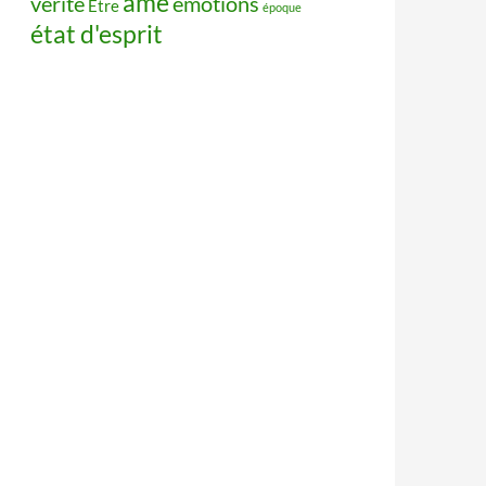
âme
vérité
émotions
Être
époque
état d'esprit