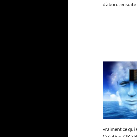
d’abord, ensuite 
vraiment ce qui s
Création, OK ? B