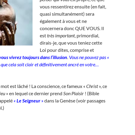
vous ressentirez ensuite (en fait,
quasi simultanément) sera
également à vous et ne
concernera donc QUE VOUS. Il
est
très important
, primordial,
dirais-je, que vous teniez cette
Loi pour dites, comprise et
vous vivrez toujours dans l’illusion
.
Vous ne pouvez pas «
», que cela soit clair et définitivement ancré en votre…
 mot est lâché ! La conscience, ce fameux «
Christ
», ce
Dieu
» en lequel ce dernier prend
Son
Plaisir
! (Bible
 appelé
«
Le Seigneur
»
dans la Genèse (voir passages
l.)