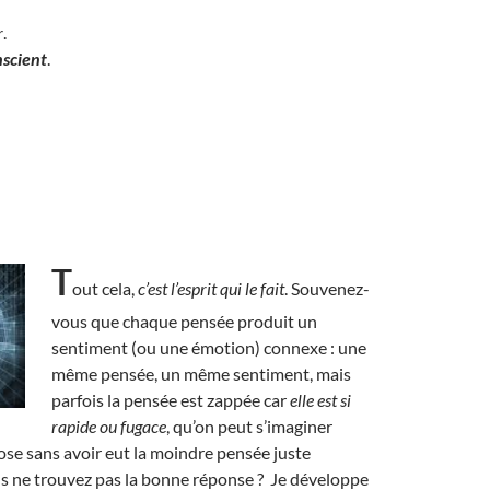
r
.
nscient
.
T
out cela,
c’est l’esprit qui le fait
. Souvenez-
vous que chaque pensée produit un
sentiment (ou une émotion) connexe : une
même pensée, un même sentiment, mais
parfois la pensée est zappée car
elle est si
rapide ou fugace
, qu’on peut s’imaginer
ose sans avoir eut la moindre pensée juste
s ne trouvez pas la bonne réponse ? Je développe