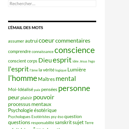
Rechercher :
L’ÉMAIL DES MOTS
coeur
commentaires
autrui
assumer
conscience
comprendre
connaissance
esprit
Dieu
conscient
corps
idée
Jésus
l'ego
l'esprit
Lumière
la vérité
l'âme
logique
l’homme
mental
Maîtres
personne
Moi-Idéalisé
pensées
paix
pouvoir
peur
plaisir
processus mentaux
Psychologie ésotérique
question
Psychologues Esotéristes
psy éso
questions
sujet
sanskrit
responsabilité
Terre