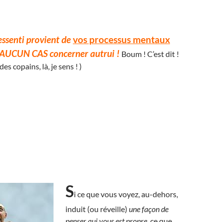
ressenti provient de
vos processus mentaux
 AUCUN CAS concerner autrui !
Boum ! C’est dit !
des copains, là, je sens ! )
S
i ce que vous voyez, au-dehors,
induit (ou réveille)
une façon de
penser qui vous est propre
, ce que