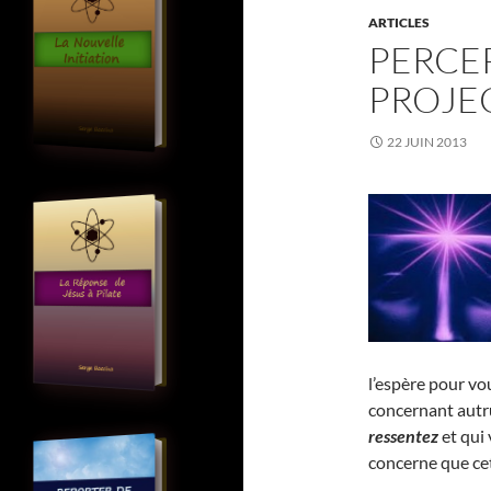
ARTICLES
PERCE
PROJEC
22 JUIN 2013
l’espère pour vo
concernant autr
ressentez
et qui
concerne que cet