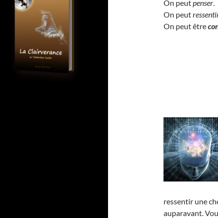
On peut
penser
.
On peut
ressenti
On peut être
co
ressentir une ch
auparavant. Vou