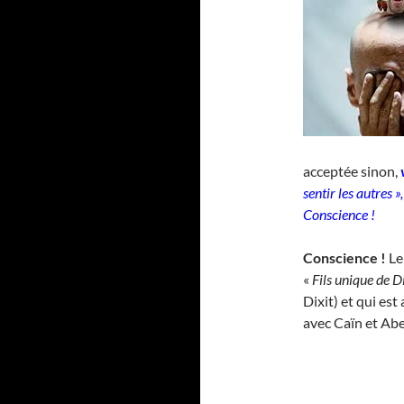
acceptée sinon,
sentir les autres 
Conscience !
Conscience !
Le
«
Fils unique de 
Dixit) et qui est
avec Caïn et Abe