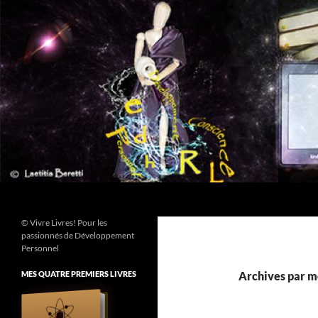
Aller
au
contenu
Recherche
© Vivre Livres! Pour les
passionnés de Développement
Personnel
MES QUATRE PREMIERS LIVRES
Archives par mo