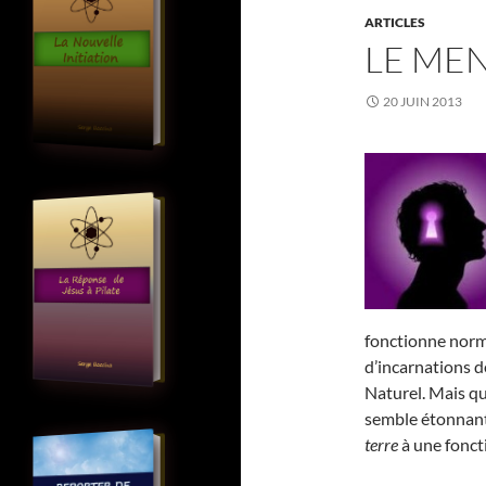
ARTICLES
LE ME
20 JUIN 2013
fonctionne norm
d’incarnations 
Naturel. Mais q
semble étonnant
terre
à une fonct