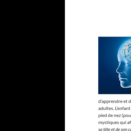
d’apprendre et d
adultes. L’enfant
pied de nez (pou
mystiques qui af
sa tête et de son