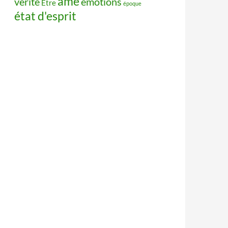
âme
vérité
émotions
Être
époque
état d'esprit