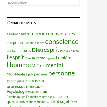
Rechercher :
L’ÉMAIL DES MOTS
coeur
commentaires
autrui
assumer
conscience
comprendre
connaissance
esprit
Dieu
conscient
corps
idée
Jésus
l'ego
l'esprit
Lumière
la vérité
l'âme
logique
l’homme
mental
Maîtres
personne
Moi-Idéalisé
pensées
paix
pouvoir
peur
plaisir
processus mentaux
Psychologie ésotérique
question
Psychologues Esotéristes
psy éso
questions
sujet
sanskrit
responsabilité
Terre