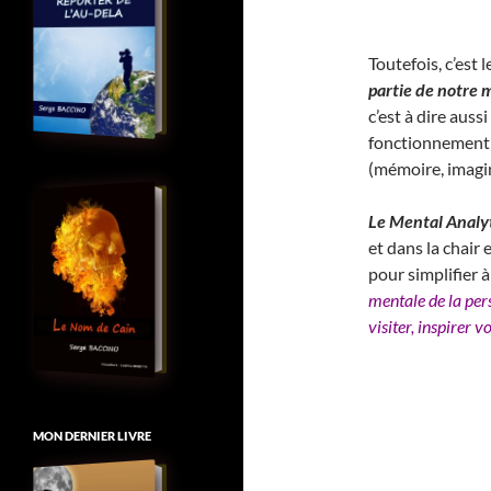
Toutefois, c’est
partie de notre m
c’est à dire auss
fonctionnement 
(mémoire, imagina
Le Mental Analy
et dans la chair 
pour simplifier 
mentale de la pers
visiter, inspirer v
MON DERNIER LIVRE