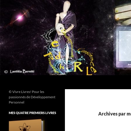
Aller
au
contenu
Recherche
© Vivre Livres! Pour les
passionnés de Développement
Personnel
MES QUATRE PREMIERS LIVRES
Archives par m