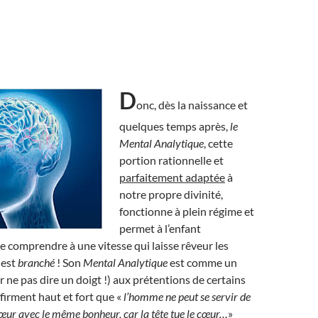
D
onc, dès la naissance et
quelques temps après,
le
Mental Analytique
, cette
portion rationnelle et
parfaitement adaptée
à
notre propre divinité,
fonctionne à plein régime et
permet à l’enfant
e comprendre à une vitesse qui laisse rêveur les
 est
branché
! Son
Mental Analytique
est comme un
r ne pas dire un doigt !) aux prétentions de certains
firment haut et fort que «
l’homme ne peut se servir de
 cœur avec le même bonheur, car la tête tue le cœur…
»