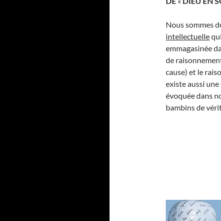
DE
«
DIEU EN S
Nous sommes do
intellectuelle
qui
emmagasinée dans
de raisonnement,
cause) et le rais
existe aussi un
évoquée dans no
bambins de vérit