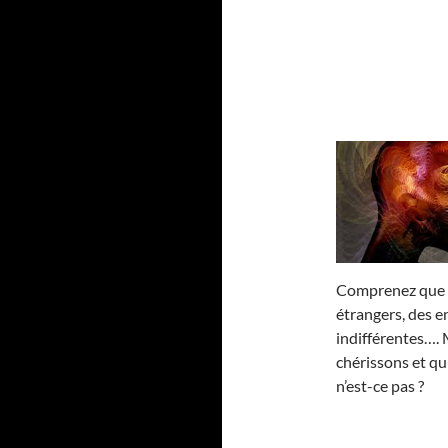
Comprenez que
étrangers, des 
indifférentes…. 
chérissons et qu
n’est-ce pas ?