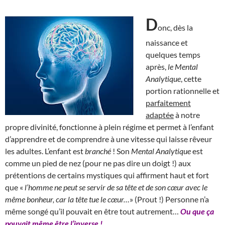
D
onc, dès la
naissance et
quelques temps
après,
le Mental
Analytique
, cette
portion rationnelle et
parfaitement
adaptée
à notre
propre divinité, fonctionne à plein régime et permet à l’enfant
d’apprendre et de comprendre à une vitesse qui laisse rêveur
les adultes. L’enfant est
branché
! Son
Mental Analytique
est
comme un pied de nez (pour ne pas dire un doigt !) aux
prétentions de certains mystiques qui affirment haut et fort
que «
l’homme ne peut se servir de sa tête et de son cœur avec le
même bonheur, car la tête tue le cœur…
» (Prout !) Personne n’a
même songé qu’il pouvait en être tout autrement…
Ou que ça
pouvait même être l’inverse !