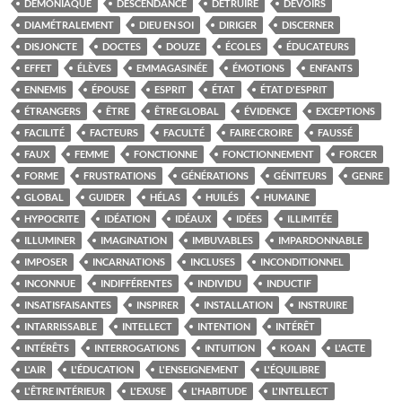
DÉMONIAQUE
DESCENDANCE
DÉTRUIRE
DEVOIRS
DIAMÉTRALEMENT
DIEU EN SOI
DIRIGER
DISCERNER
DISJONCTE
DOCTES
DOUZE
ÉCOLES
ÉDUCATEURS
EFFET
ÉLÈVES
EMMAGASINÉE
ÉMOTIONS
ENFANTS
ENNEMIS
ÉPOUSE
ESPRIT
ÉTAT
ÉTAT D'ESPRIT
ÉTRANGERS
ÊTRE
ÊTRE GLOBAL
ÉVIDENCE
EXCEPTIONS
FACILITÉ
FACTEURS
FACULTÉ
FAIRE CROIRE
FAUSSÉ
FAUX
FEMME
FONCTIONNE
FONCTIONNEMENT
FORCER
FORME
FRUSTRATIONS
GÉNÉRATIONS
GÉNITEURS
GENRE
GLOBAL
GUIDER
HÉLAS
HUILÉS
HUMAINE
HYPOCRITE
IDÉATION
IDÉAUX
IDÉES
ILLIMITÉE
ILLUMINER
IMAGINATION
IMBUVABLES
IMPARDONNABLE
IMPOSER
INCARNATIONS
INCLUSES
INCONDITIONNEL
INCONNUE
INDIFFÉRENTES
INDIVIDU
INDUCTIF
INSATISFAISANTES
INSPIRER
INSTALLATION
INSTRUIRE
INTARRISSABLE
INTELLECT
INTENTION
INTÉRÊT
INTÉRÊTS
INTERROGATIONS
INTUITION
KOAN
L'ACTE
L'AIR
L'ÉDUCATION
L'ENSEIGNEMENT
L'ÉQUILIBRE
L'ÊTRE INTÉRIEUR
L'EXUSE
L'HABITUDE
L'INTELLECT