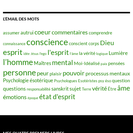
L’ÉMAIL DES MOTS
coeur
commentaires
autrui
assumer
comprendre
conscience
Dieu
conscient
corps
connaissance
esprit
l'esprit
Lumière
la vérité
idée
Jésus
l'ego
l'âme
logique
l’homme
mental
Maîtres
Moi-Idéalisé
pensées
paix
personne
pouvoir
peur
processus mentaux
plaisir
Psychologie ésotérique
question
Psychologues Esotéristes
psy éso
âme
vérité
questions
sujet
sanskrit
Être
responsabilité
Terre
état d'esprit
émotions
époque