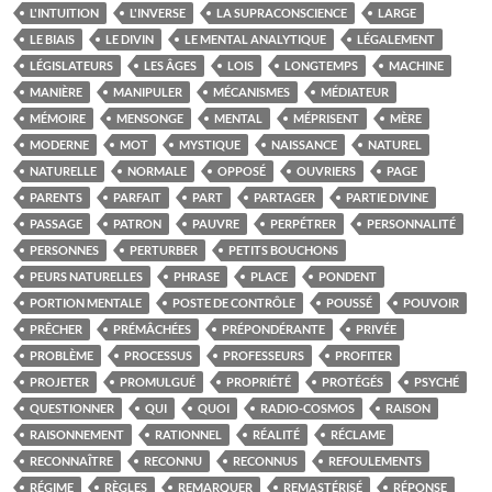
L'INTUITION
L'INVERSE
LA SUPRACONSCIENCE
LARGE
LE BIAIS
LE DIVIN
LE MENTAL ANALYTIQUE
LÉGALEMENT
LÉGISLATEURS
LES ÂGES
LOIS
LONGTEMPS
MACHINE
MANIÈRE
MANIPULER
MÉCANISMES
MÉDIATEUR
MÉMOIRE
MENSONGE
MENTAL
MÉPRISENT
MÈRE
MODERNE
MOT
MYSTIQUE
NAISSANCE
NATUREL
NATURELLE
NORMALE
OPPOSÉ
OUVRIERS
PAGE
PARENTS
PARFAIT
PART
PARTAGER
PARTIE DIVINE
PASSAGE
PATRON
PAUVRE
PERPÉTRER
PERSONNALITÉ
PERSONNES
PERTURBER
PETITS BOUCHONS
PEURS NATURELLES
PHRASE
PLACE
PONDENT
PORTION MENTALE
POSTE DE CONTRÔLE
POUSSÉ
POUVOIR
PRÊCHER
PRÉMÂCHÉES
PRÉPONDÉRANTE
PRIVÉE
PROBLÈME
PROCESSUS
PROFESSEURS
PROFITER
PROJETER
PROMULGUÉ
PROPRIÉTÉ
PROTÉGÉS
PSYCHÉ
QUESTIONNER
QUI
QUOI
RADIO-COSMOS
RAISON
RAISONNEMENT
RATIONNEL
RÉALITÉ
RÉCLAME
RECONNAÎTRE
RECONNU
RECONNUS
REFOULEMENTS
RÉGIME
RÈGLES
REMARQUER
REMASTÉRISÉ
RÉPONSE