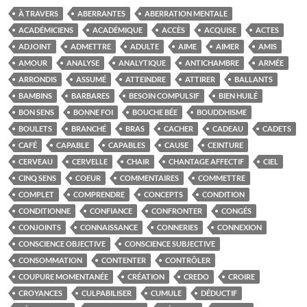
À TRAVERS
ABERRANTES
ABERRATION MENTALE
ACADÉMICIENS
ACADÉMIQUE
ACCÈS
ACQUISE
ACTES
ADJOINT
ADMETTRE
ADULTE
AIME
AIMER
AMIS
AMOUR
ANALYSE
ANALYTIQUE
ANTICHAMBRE
ARMÉE
ARRONDIS
ASSUMÉ
ATTEINDRE
ATTIRER
BALLANTS
BAMBINS
BARBARES
BESOIN COMPULSIF
BIEN HUILÉ
BON SENS
BONNE FOI
BOUCHE BÉE
BOUDDHISME
BOULETS
BRANCHÉ
BRAS
CACHER
CADEAU
CADETS
CAFÉ
CAPABLE
CAPABLES
CAUSE
CEINTURE
CERVEAU
CERVELLE
CHAIR
CHANTAGE AFFECTIF
CIEL
CINQ SENS
COEUR
COMMENTAIRES
COMMETTRE
COMPLET
COMPRENDRE
CONCEPTS
CONDITION
CONDITIONNE
CONFIANCE
CONFRONTER
CONGÉS
CONJOINTS
CONNAISSANCE
CONNERIES
CONNEXION
CONSCIENCE OBJECTIVE
CONSCIENCE SUBJECTIVE
CONSOMMATION
CONTENTER
CONTRÔLER
COUPURE MOMENTANÉE
CRÉATION
CREDO
CROIRE
CROYANCES
CULPABILISER
CUMULE
DÉDUCTIF