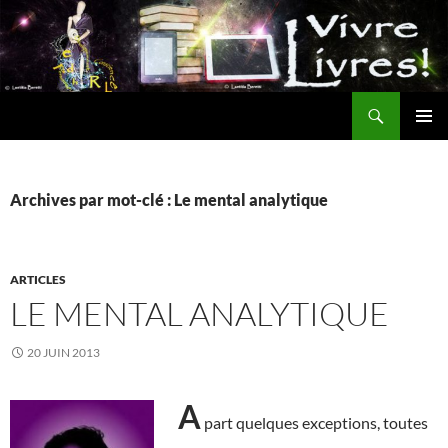
Aller
au
contenu
Recherche
MENU
PRINCI
Archives par mot-clé : Le mental analytique
ARTICLES
LE MENTAL ANALYTIQUE
20 JUIN 2013
A
part quelques exceptions, toutes