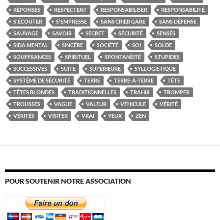
RÉPONSES
RESPECTENT
RESPONSABILISER
RESPONSABILITÉ
S'ÉCOUTER
S'EMPRESSE
SANS CRIER GARE
SANS DÉFENSE
SAUVAGE
SAVOIR
SECRET
SÉCURITÉ
SENSÉS
SIDA MENTAL
SINCÈRE
SOCIÉTÉ
SOI
SOLDE
SOUFFRANCES
SPIRITUEL
SPONTANÉITÉ
STUPIDES
SUCCESSIVES
SUITE
SUPÉRIEURE
SYLLOGISTIQUE
SYSTÈME DE SÉCURITÉ
TERRE
TERRE-À-TERRE
TÊTE
TÊTES BLONDES
TRADITIONNELLES
TRAHIR
TROMPER
TROUSSES
VAGUE
VALEUR
VÉHICULE
VÉRITÉ
VÉRITÉS
VISITER
VRAI
YEUX
ZEN
POUR SOUTENIR NOTRE ASSOCIATION