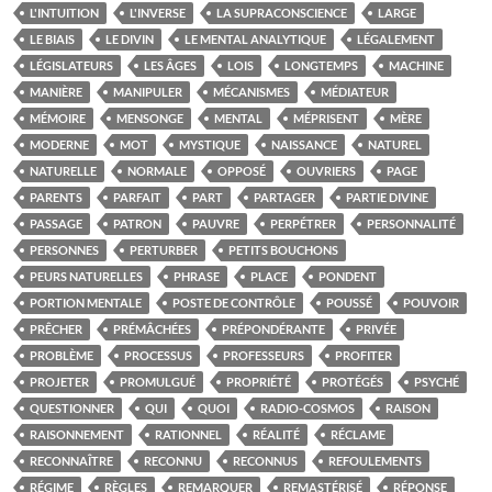
L'INTUITION
L'INVERSE
LA SUPRACONSCIENCE
LARGE
LE BIAIS
LE DIVIN
LE MENTAL ANALYTIQUE
LÉGALEMENT
LÉGISLATEURS
LES ÂGES
LOIS
LONGTEMPS
MACHINE
MANIÈRE
MANIPULER
MÉCANISMES
MÉDIATEUR
MÉMOIRE
MENSONGE
MENTAL
MÉPRISENT
MÈRE
MODERNE
MOT
MYSTIQUE
NAISSANCE
NATUREL
NATURELLE
NORMALE
OPPOSÉ
OUVRIERS
PAGE
PARENTS
PARFAIT
PART
PARTAGER
PARTIE DIVINE
PASSAGE
PATRON
PAUVRE
PERPÉTRER
PERSONNALITÉ
PERSONNES
PERTURBER
PETITS BOUCHONS
PEURS NATURELLES
PHRASE
PLACE
PONDENT
PORTION MENTALE
POSTE DE CONTRÔLE
POUSSÉ
POUVOIR
PRÊCHER
PRÉMÂCHÉES
PRÉPONDÉRANTE
PRIVÉE
PROBLÈME
PROCESSUS
PROFESSEURS
PROFITER
PROJETER
PROMULGUÉ
PROPRIÉTÉ
PROTÉGÉS
PSYCHÉ
QUESTIONNER
QUI
QUOI
RADIO-COSMOS
RAISON
RAISONNEMENT
RATIONNEL
RÉALITÉ
RÉCLAME
RECONNAÎTRE
RECONNU
RECONNUS
REFOULEMENTS
RÉGIME
RÈGLES
REMARQUER
REMASTÉRISÉ
RÉPONSE