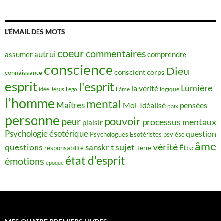
L’ÉMAIL DES MOTS
coeur
commentaires
autrui
assumer
comprendre
conscience
Dieu
conscient
corps
connaissance
esprit
l'esprit
Lumière
la vérité
idée
Jésus
l'ego
l'âme
logique
l’homme
mental
Maîtres
Moi-Idéalisé
pensées
paix
personne
pouvoir
peur
processus mentaux
plaisir
Psychologie ésotérique
question
Psychologues Esotéristes
psy éso
âme
vérité
questions
sujet
sanskrit
Être
responsabilité
Terre
état d'esprit
émotions
époque