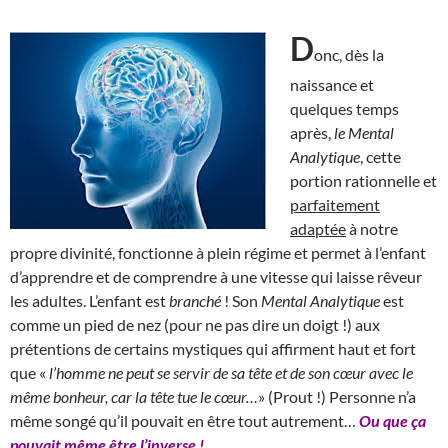
D
onc, dès la
naissance et
quelques temps
après,
le Mental
Analytique
, cette
portion rationnelle et
parfaitement
adaptée
à notre
propre divinité, fonctionne à plein régime et permet à l’enfant
d’apprendre et de comprendre à une vitesse qui laisse rêveur
les adultes. L’enfant est
branché
! Son
Mental Analytique
est
comme un pied de nez (pour ne pas dire un doigt !) aux
prétentions de certains mystiques qui affirment haut et fort
que «
l’homme ne peut se servir de sa tête et de son cœur avec le
même bonheur, car la tête tue le cœur…
» (Prout !) Personne n’a
même songé qu’il pouvait en être tout autrement…
Ou que ça
pouvait même être l’inverse !