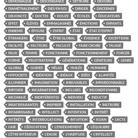
DÉMONIAQUE
DESCENDANCE
DÉTRUIRE
DEVOIRS
DIAMÉTRALEMENT
DIEU EN SOI
DIRIGER
DISCERNER
DISJONCTE
DOCTES
DOUZE
ÉCOLES
ÉDUCATEURS
EFFET
ÉLÈVES
EMMAGASINÉE
ÉMOTIONS
ENFANTS
ENNEMIS
ÉPOUSE
ESPRIT
ÉTAT
ÉTAT D'ESPRIT
ÉTRANGERS
ÊTRE
ÊTRE GLOBAL
ÉVIDENCE
EXCEPTIONS
FACILITÉ
FACTEURS
FACULTÉ
FAIRE CROIRE
FAUSSÉ
FAUX
FEMME
FONCTIONNE
FONCTIONNEMENT
FORCER
FORME
FRUSTRATIONS
GÉNÉRATIONS
GÉNITEURS
GENRE
GLOBAL
GUIDER
HÉLAS
HUILÉS
HUMAINE
HYPOCRITE
IDÉATION
IDÉAUX
IDÉES
ILLIMITÉE
ILLUMINER
IMAGINATION
IMBUVABLES
IMPARDONNABLE
IMPOSER
INCARNATIONS
INCLUSES
INCONDITIONNEL
INCONNUE
INDIFFÉRENTES
INDIVIDU
INDUCTIF
INSATISFAISANTES
INSPIRER
INSTALLATION
INSTRUIRE
INTARRISSABLE
INTELLECT
INTENTION
INTÉRÊT
INTÉRÊTS
INTERROGATIONS
INTUITION
KOAN
L'ACTE
L'AIR
L'ÉDUCATION
L'ENSEIGNEMENT
L'ÉQUILIBRE
L'ÊTRE INTÉRIEUR
L'EXUSE
L'HABITUDE
L'INTELLECT