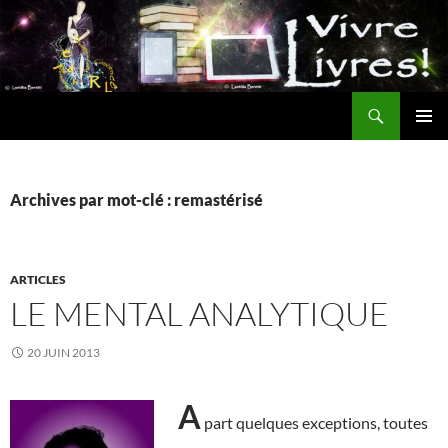
Aller
au
contenu
Recherche
MENU
PRINCI
Archives par mot-clé : remastérisé
ARTICLES
LE MENTAL ANALYTIQUE
20 JUIN 2013
A
part quelques exceptions, toutes