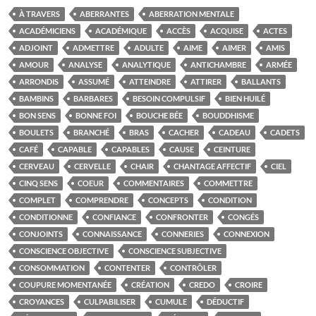
À TRAVERS
ABERRANTES
ABERRATION MENTALE
ACADÉMICIENS
ACADÉMIQUE
ACCÈS
ACQUISE
ACTES
ADJOINT
ADMETTRE
ADULTE
AIME
AIMER
AMIS
AMOUR
ANALYSE
ANALYTIQUE
ANTICHAMBRE
ARMÉE
ARRONDIS
ASSUMÉ
ATTEINDRE
ATTIRER
BALLANTS
BAMBINS
BARBARES
BESOIN COMPULSIF
BIEN HUILÉ
BON SENS
BONNE FOI
BOUCHE BÉE
BOUDDHISME
BOULETS
BRANCHÉ
BRAS
CACHER
CADEAU
CADETS
CAFÉ
CAPABLE
CAPABLES
CAUSE
CEINTURE
CERVEAU
CERVELLE
CHAIR
CHANTAGE AFFECTIF
CIEL
CINQ SENS
COEUR
COMMENTAIRES
COMMETTRE
COMPLET
COMPRENDRE
CONCEPTS
CONDITION
CONDITIONNE
CONFIANCE
CONFRONTER
CONGÉS
CONJOINTS
CONNAISSANCE
CONNERIES
CONNEXION
CONSCIENCE OBJECTIVE
CONSCIENCE SUBJECTIVE
CONSOMMATION
CONTENTER
CONTRÔLER
COUPURE MOMENTANÉE
CRÉATION
CREDO
CROIRE
CROYANCES
CULPABILISER
CUMULE
DÉDUCTIF