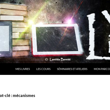
MES LIVRES
LES COURS
SÉMINAIRES ET ATELIERS
MON PARCO
ot-clé : mécanismes