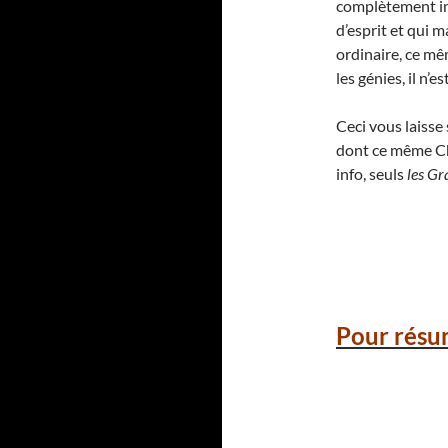
complètement ina
d’esprit et qui 
ordinaire, ce mê
les génies, il n’
Ceci vous laiss
dont ce même Cha
info, seuls
les Gr
Pour résu