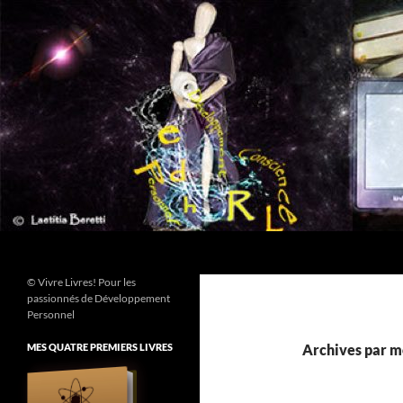
Aller
au
contenu
Recherche
© Vivre Livres! Pour les
passionnés de Développement
Personnel
MES QUATRE PREMIERS LIVRES
Archives par m