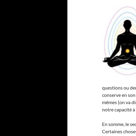
questions ou de
conserve en son 
mêmes (on va dir
notre capacité à ê
En somme, le se
Certaines choses