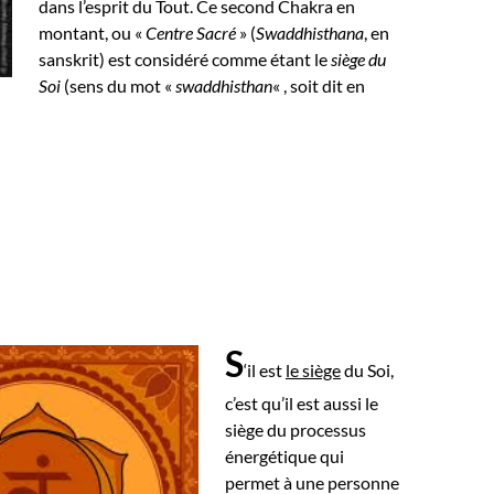
dans l’esprit du Tout.
Ce second Chakra en
montant, ou «
Centre Sacré
» (
Swaddhisthana
, en
sanskrit) est considéré comme étant le
siège du
Soi
(sens du mot «
swaddhisthan
« , soit dit en
S
‘il est
le siège
du Soi,
c’est qu’il est aussi le
siège du processus
énergétique qui
permet à une personne