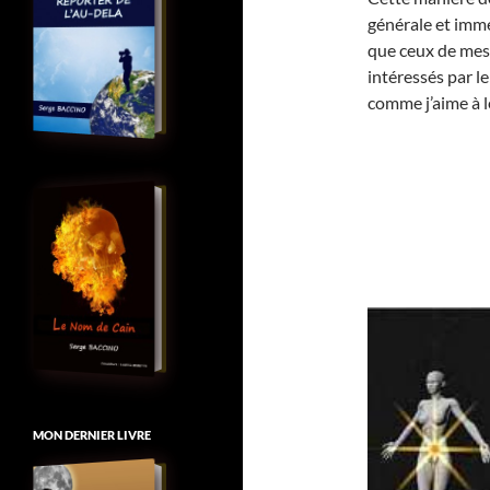
générale et imméd
que ceux de mes 
intéressés par le
comme j’aime à l
MON DERNIER LIVRE