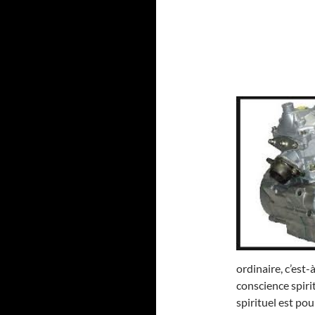
ordinaire, c’est
conscience spirit
spirituel est po