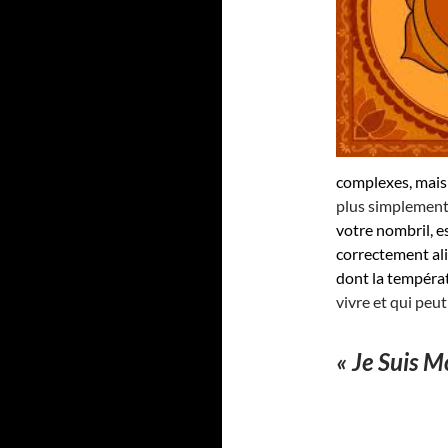
complexes, mais
plus simplement
votre nombril, e
correctement ali
dont la températ
vivre et qui peut
« Je Suis Mo