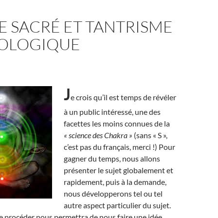
E SACRÉ ET TANTRISME
OLOGIQUE
J
e crois qu’il est temps de révéler
à un public intéressé, une des
facettes les moins connues de la
« science des Chakra »
(sans « S »,
c’est pas du français, merci !) Pour
gagner du temps, nous allons
présenter le sujet globalement et
rapidement, puis à la demande,
nous développerons tel ou tel
autre aspect particulier du sujet.
e procéder nous permettra de nous faire une idée