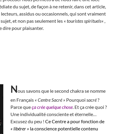
iate du sujet, de façon à ne retenir, dans cet article,
lecteurs, assidus ou occasionnels, qui sont vraiment
 sujet, et non pas seulement les «
touristes spirituels
« ,
e dire pour plaisanter.
N
ous savons que le second chakra se nomme
en Français
« Centre Sacré »
Pourquoi
sacré
?
Parce que
ça crée quelque chose
. Et ça crée quoi ?
Une individualité consciente et éternelle…
Excusez du peu !
Ce Centre a pour fonction de
« libérer »
la conscience potentielle contenu