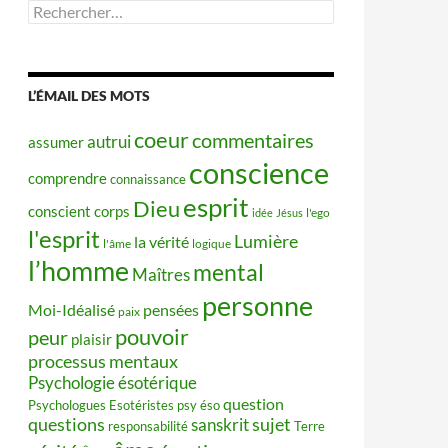
Rechercher :
L’ÉMAIL DES MOTS
coeur
commentaires
autrui
assumer
conscience
comprendre
connaissance
esprit
Dieu
conscient
corps
idée
Jésus
l'ego
l'esprit
Lumière
la vérité
l'âme
logique
l’homme
mental
Maîtres
personne
Moi-Idéalisé
pensées
paix
pouvoir
peur
plaisir
processus mentaux
Psychologie ésotérique
question
Psychologues Esotéristes
psy éso
questions
sujet
sanskrit
responsabilité
Terre