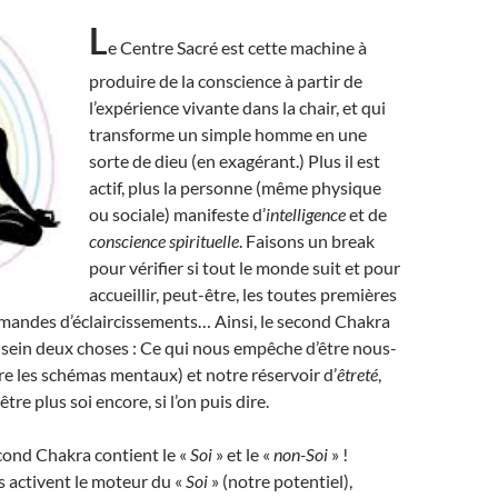
L
e Centre Sacré est cette machine à
produire de la conscience à partir de
l’expérience vivante dans la chair, et qui
transforme un simple homme en une
sorte de dieu (en exagérant.) Plus il est
actif, plus la personne (même physique
ou sociale) manifeste d’
intelligence
et de
conscience spirituelle
. Faisons un break
pour vérifier si tout le monde suit et pour
accueillir, peut-être, les toutes premières
mandes d’éclaircissements… Ainsi, le second Chakra
sein deux choses : Ce qui nous empêche d’être nous-
e les schémas mentaux) et notre réservoir d’
êtreté
,
tre plus soi encore, si l’on puis dire.
cond Chakra contient le «
Soi
» et le «
non-Soi
» !
 activent le moteur du «
Soi
» (notre potentiel),