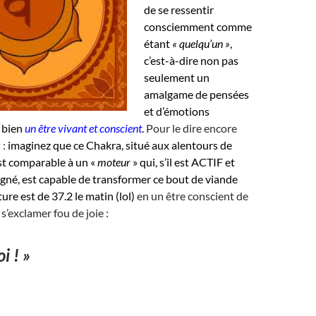
de se ressentir
consciemment comme
étant
« quelqu’un »
,
c’est-à-dire non pas
seulement un
amalgame de pensées
et d’émotions
 bien
un être vivant et conscient
.
Pour le dire encore
 :
imaginez que ce Chakra, situé aux alentours de
st comparable à un «
moteur
» qui, s’il est ACTIF et
gné, est capable de transformer ce bout de viande
ure est de 37.2 le matin (lol)
en un être conscient de
 s’exclamer fou de joie :
i ! »