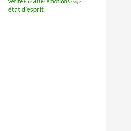
âme
vérité
émotions
Être
époque
état d'esprit