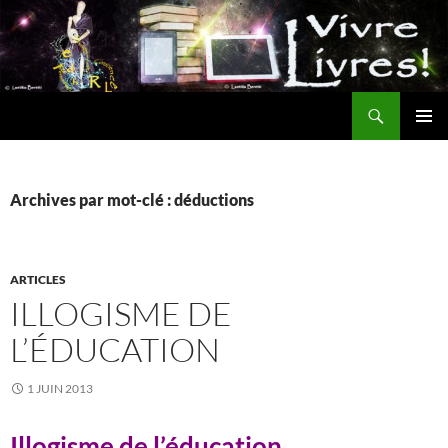
Aller
au
contenu
Recherche
MENU
PRINCI
Archives par mot-clé : déductions
ARTICLES
ILLOGISME DE
L’ÉDUCATION
1 JUIN 2013
Illogisme de l’éducation