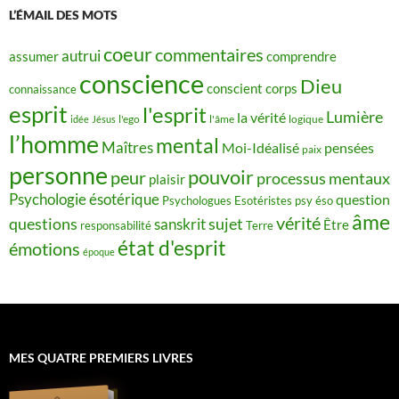
L’ÉMAIL DES MOTS
coeur
commentaires
autrui
assumer
comprendre
conscience
Dieu
conscient
corps
connaissance
esprit
l'esprit
Lumière
la vérité
idée
Jésus
l'ego
l'âme
logique
l’homme
mental
Maîtres
Moi-Idéalisé
pensées
paix
personne
pouvoir
peur
processus mentaux
plaisir
Psychologie ésotérique
question
Psychologues Esotéristes
psy éso
âme
vérité
questions
sujet
sanskrit
Être
responsabilité
Terre
état d'esprit
émotions
époque
MES QUATRE PREMIERS LIVRES