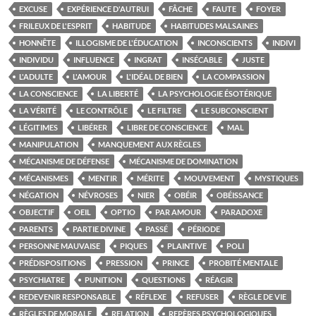
EXCUSE
EXPÉRIENCE D'AUTRUI
FÂCHE
FAUTE
FOYER
FRILEUX DE L'ESPRIT
HABITUDE
HABITUDES MALSAINES
HONNÊTE
ILLOGISME DE L'ÉDUCATION
INCONSCIENTS
INDIVI
INDIVIDU
INFLUENCE
INGRAT
INSÉCABLE
JUSTE
L'ADULTE
L'AMOUR
L'IDÉAL DE BIEN
LA COMPASSION
LA CONSCIENCE
LA LIBERTÉ
LA PSYCHOLOGIE ÉSOTÉRIQUE
LA VÉRITÉ
LE CONTRÔLE
LE FILTRE
LE SUBCONSCIENT
LÉGITIMES
LIBÉRER
LIBRE DE CONSCIENCE
MAL
MANIPULATION
MANQUEMENT AUX RÈGLES
MÉCANISME DE DÉFENSE
MÉCANISME DE DOMINATION
MÉCANISMES
MENTIR
MÉRITE
MOUVEMENT
MYSTIQUES
NÉGATION
NÉVROSES
NIER
OBÉIR
OBÉISSANCE
OBJECTIF
OEIL
OPTIO
PAR AMOUR
PARADOXE
PARENTS
PARTIE DIVINE
PASSÉ
PÉRIODE
PERSONNE MAUVAISE
PIQUES
PLAINTIVE
POLI
PRÉDISPOSITIONS
PRESSION
PRINCE
PROBITÉ MENTALE
PSYCHIATRE
PUNITION
QUESTIONS
RÉAGIR
REDEVENIR RESPONSABLE
RÉFLEXE
REFUSER
RÈGLE DE VIE
RÈGLES DE MORALE
RELATION
REPÈRES PSYCHOLOGIQUES