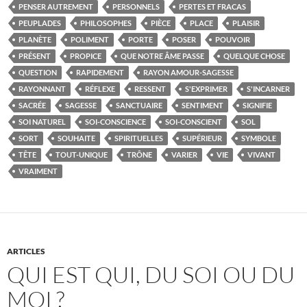
PENSER AUTREMENT
PERSONNELS
PERTES ET FRACAS
PEUPLADES
PHILOSOPHES
PIÈCE
PLACE
PLAISIR
PLANÈTE
POLIMENT
PORTE
POSER
POUVOIR
PRÉSENT
PROPICE
QUE NOTRE ÂME PASSE
QUELQUE CHOSE
QUESTION
RAPIDEMENT
RAYON AMOUR-SAGESSE
RAYONNANT
RÉFLEXE
RESSENT
S'EXPRIMER
S'INCARNER
SACRÉE
SAGESSE
SANCTUAIRE
SENTIMENT
SIGNIFIE
SOI NATUREL
SOI-CONSCIENCE
SOI-CONSCIENT
SOL
SORT
SOUHAITE
SPIRITUELLES
SUPÉRIEUR
SYMBOLE
TÊTE
TOUT-UNIQUE
TRÔNE
VARIER
VIE
VIVANT
VRAIMENT
ARTICLES
QUI EST QUI, DU SOI OU DU
MOI ?