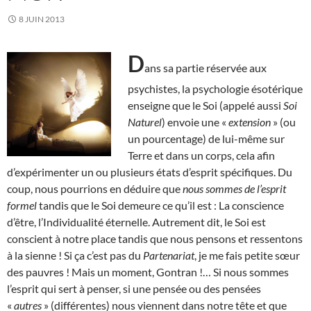
8 JUIN 2013
D
ans sa partie réservée aux
psychistes, la psychologie ésotérique
enseigne que le Soi (appelé aussi
Soi
Naturel
) envoie une «
extension
» (ou
un pourcentage) de lui-même sur
Terre et dans un corps, cela afin
d’expérimenter un ou plusieurs états d’esprit spécifiques. Du
coup, nous pourrions en déduire que
nous sommes de l’esprit
formel
tandis que le Soi demeure ce qu’il est : La conscience
d’être, l’Individualité éternelle. Autrement dit, le Soi est
conscient à notre place tandis que nous pensons et ressentons
à la sienne ! Si ça c’est pas du
Partenariat
, je me fais petite sœur
des pauvres ! Mais un moment, Gontran !… Si nous sommes
l’esprit qui sert à penser, si une pensée ou des pensées
«
autres
» (différentes) nous viennent dans notre tête et que