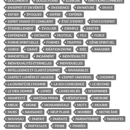
DOCUMENTS
DOUZE PLANS
ÉLABORÉ
ÉMOTIONS CONNEXES
EN ESPRIT ET EN VÉRITÉ
EN ESSENCE
EN NATURE
EN SOI
ENTIER
ÉPOQUES
ESPÈRE
ESPÉRER
ESPRIT VIVANT ET CONSCIENT
ÉTAT D'ESPRIT
ÉTATS D'ESPRIT
ÉTERNELLEMENT
ÉVOLUER
EXEMPLE
EXISTER
EXPÉRIENCE
EXTRAITS
FAUTEUIL
FILS
FORCE
FORME SPIRITUELLE
FORMES
FRAPPER
GÉNIE SPIRITUEL
GORGE
GRAVÉ
IDÉATION DIVINE
IDÉE
IMAGINER
IMMORTELLE
INCARNENT
INDIVIDUALITÉ
INDIVIDUALITÉS ÉTERNELLES
INDIVIDUELLES
INTELLIGENCE ET CLARTÉ D’ESPRIT
INVARIABLES
L'ASPECT LUMIÈRE ET SAGESSE
L'ESPRIT UNIVERSEL
L’HOMME
LA DIVINITÉ DE L'HOMME
LA SOI-CONSCIENCE
LE SECOND
LE VIEIL HOMME
LIVRES
LIVRES RELIÉS
M'EXPRIMER
MANIFESTÉ
MATÉRIA PRIMA
MÉDITATION
MICROBE
MIEUX
MOINE
MONUMENTALE
MOTS
MOURIR
MURS
NAISSANCE
NEUF PLANS
NOMBRE
NOTRE ÂME
NOUVEAU
PARFAIT
PARFAITE
PARFAITEMENT
PARFAITES
PAROLE
PARTICULES
PENSE
PENSÉES