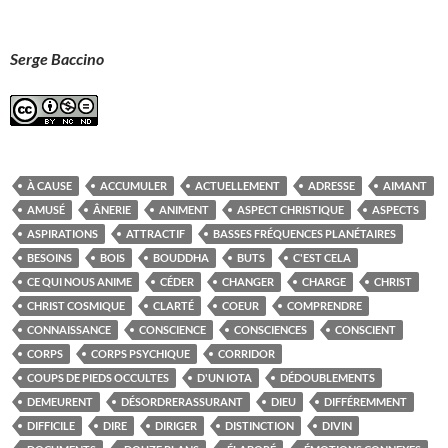
Serge Baccino
À CAUSE
ACCUMULER
ACTUELLEMENT
ADRESSE
AIMANT
AMUSÉ
ÂNERIE
ANIMENT
ASPECT CHRISTIQUE
ASPECTS
ASPIRATIONS
ATTRACTIF
BASSES FRÉQUENCES PLANÉTAIRES
BESOINS
BOIS
BOUDDHA
BUTS
C'EST CELA
CE QUI NOUS ANIME
CÉDER
CHANGER
CHARGE
CHRIST
CHRIST COSMIQUE
CLARTÉ
COEUR
COMPRENDRE
CONNAISSANCE
CONSCIENCE
CONSCIENCES
CONSCIENT
CORPS
CORPS PSYCHIQUE
CORRIDOR
COUPS DE PIEDS OCCULTES
D'UN IOTA
DÉDOUBLEMENTS
DEMEURENT
DÉSORDRERASSURANT
DIEU
DIFFÉREMMENT
DIFFICILE
DIRE
DIRIGER
DISTINCTION
DIVIN