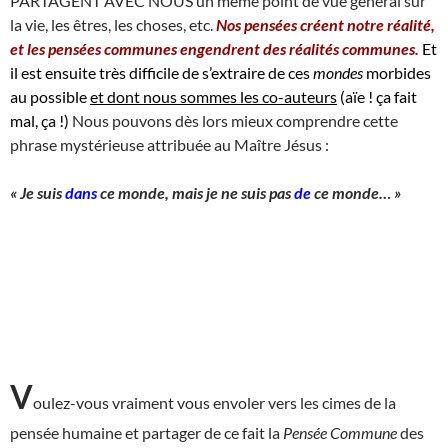
PARTAGENT AVEC NOUS un même point de vue général sur
la vie, les êtres, les choses, etc.
Nos pensées créent notre réalité,
et les pensées communes engendrent des réalités communes.
Et
il est ensuite très difficile de s’extraire de ces
mondes
morbides
au possible
et dont nous sommes les co-auteurs
(aïe ! ça fait
mal, ça !)
Nous pouvons dès lors mieux comprendre cette
phrase mystérieuse attribuée au Maître Jésus :
« Je suis
dans
ce monde, mais je ne suis pas
de
ce monde… »
V
oulez-vous vraiment vous envoler vers les cimes de la
pensée humaine et partager de ce fait la
Pensée Commune
des