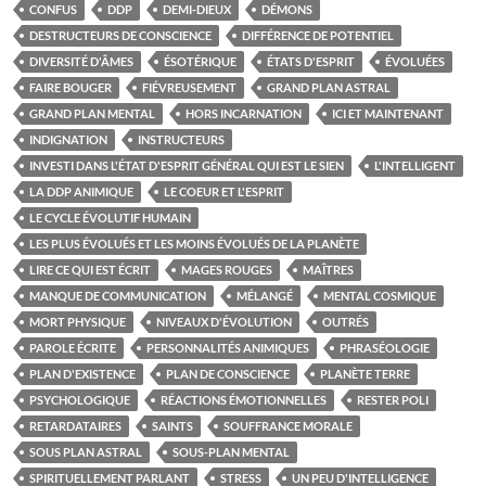
CONFUS
DDP
DEMI-DIEUX
DÉMONS
DESTRUCTEURS DE CONSCIENCE
DIFFÉRENCE DE POTENTIEL
DIVERSITÉ D'ÂMES
ÉSOTÉRIQUE
ÉTATS D'ESPRIT
ÉVOLUÉES
FAIRE BOUGER
FIÉVREUSEMENT
GRAND PLAN ASTRAL
GRAND PLAN MENTAL
HORS INCARNATION
ICI ET MAINTENANT
INDIGNATION
INSTRUCTEURS
INVESTI DANS L'ÉTAT D'ESPRIT GÉNÉRAL QUI EST LE SIEN
L'INTELLIGENT
LA DDP ANIMIQUE
LE COEUR ET L'ESPRIT
LE CYCLE ÉVOLUTIF HUMAIN
LES PLUS ÉVOLUÉS ET LES MOINS ÉVOLUÉS DE LA PLANÈTE
LIRE CE QUI EST ÉCRIT
MAGES ROUGES
MAÎTRES
MANQUE DE COMMUNICATION
MÉLANGÉ
MENTAL COSMIQUE
MORT PHYSIQUE
NIVEAUX D'ÉVOLUTION
OUTRÉS
PAROLE ÉCRITE
PERSONNALITÉS ANIMIQUES
PHRASÉOLOGIE
PLAN D'EXISTENCE
PLAN DE CONSCIENCE
PLANÈTE TERRE
PSYCHOLOGIQUE
RÉACTIONS ÉMOTIONNELLES
RESTER POLI
RETARDATAIRES
SAINTS
SOUFFRANCE MORALE
SOUS PLAN ASTRAL
SOUS-PLAN MENTAL
SPIRITUELLEMENT PARLANT
STRESS
UN PEU D'INTELLIGENCE