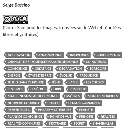
Serge Baccino
(Note : Sauf pour les images, trouvées sur le Web et réputées
libres et gratuites)
AGGRAVATION
ANCIEN MONDE
BALIVERNES
CHANGEMENTS
CHANGER DE FRÉQUENCE CHANGER DE MONDE
CO-AUTEURS
CONSCIENCE
CRÉATRICE
DÉGRADATION
ÉGRÉGORE
ÉNERGIE
ÉTATS D'ESPRIT
ÉVOLUE
FRÉQUENCE
JE SUIS DANS CE MONDE
JÉSUS
LA VIE
LES CHOSES
LES CIMES
LES ÊTRES
LIBRE
LUMINEUX
MAIS JE NE SUIS PAS DE CE MONDE
MAÎTRES
MONDES MORBIDES
NOUVEAU COURANT
PENSÉES
PENSÉES COMMUNES
PENSER PAREIL
PHRASE MYSTÉRIEUSE
PLANÈTE
PLANS DE CONSCIENCE
POINT DE VUE
PRINCIPE
RÉALITÉS
RÉALITÉS COMMUNES
S'EXTRAIRE
SECRET
SHAMBALLAH