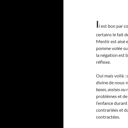
I
l est bon par c
certains le fait 
Mentir est aisé e
pomme volée sur 
la négation est 
réflexe.
Oui mais voilà : 
divine de nous-m
bases, assises ou
problèmes et de 
l’enfance durant
contrariées et d
contractées.