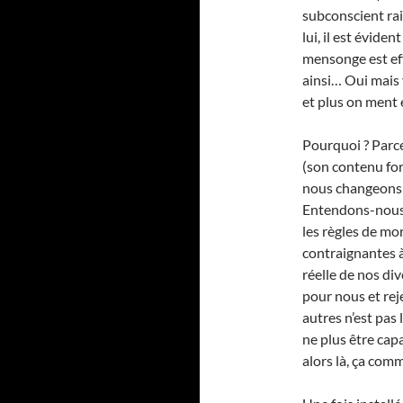
subconscient rai
lui, il est évide
mensonge est eff
ainsi… Oui mais 
et plus on ment
Pourquoi ? Parc
(son contenu for
nous changeons 
Entendons-nous b
les règles de mo
contraignantes à 
réelle de nos div
pour nous et reje
autres n’est pas 
ne plus être capa
alors là, ça com