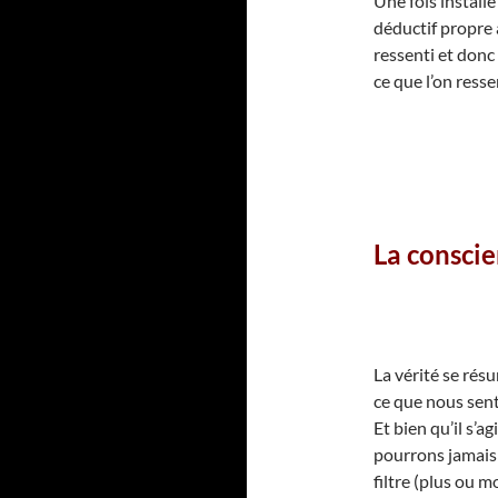
Une fois install
déductif propre
ressenti et donc
ce que l’on resse
La conscie
La vérité se ré
ce que nous sent
Et bien qu’il s’a
pourrons jamais 
filtre (plus ou m