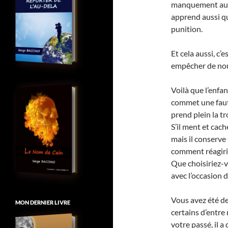
manquement aux 
apprend aussi qu
punition.
Et cela aussi, c’e
empêcher de nou
Voilà que l’enfan
commet une faute 
prend plein la tr
S’il ment et cach
mais il conserve 
comment réagiri
Que choisiriez-vou
avec l’occasion 
Vous avez été de
MON DERNIER LIVRE
certains d’entre
votre passé, il a