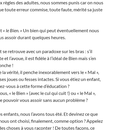
règles des adultes, nous sommes punis car on nous
e toute erreur commise, toute faute, mérité sa juste
st
« le Bien. »
Un bien qui peut éventuellement nous
s assoir durant quelques heures.
t se retrouve avec un paradoxe sur les bras : s’il
et l’avoue, il est fidèle à l’idéal de Bien mais s’en
onche !
e la vérité, il penche inexorablement vers le « Mal »,
ses joues ou fesses intactes. Si vous étiez un enfant,
ez-vous à cette forme d’éducation ?
s, « le Bien » (avec le cul qui cuit !) ou « le Mal »,
de pouvoir vous assoir sans aucun problème ?
s enfants, nous l’avons tous été. Et devinez ce que
 nous ont choisi, finalement, comme option ? Appelez
 des choses à vous raconter ! De toutes façons, ce