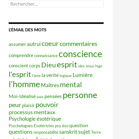
Rechercher :
L’ÉMAIL DES MOTS
coeur
commentaires
autrui
assumer
conscience
comprendre
connaissance
esprit
Dieu
conscient
corps
idée
Jésus
l'ego
l'esprit
Lumière
la vérité
l'âme
logique
l’homme
mental
Maîtres
personne
Moi-Idéalisé
pensées
paix
pouvoir
peur
plaisir
processus mentaux
Psychologie ésotérique
question
Psychologues Esotéristes
psy éso
questions
sujet
sanskrit
responsabilité
Terre