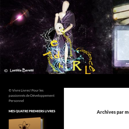
Aller
au
contenu
Recherche
© Vivre Livres! Pour les
passionnés de Développement
Personnel
MES QUATRE PREMIERS LIVRES
Archives par mo