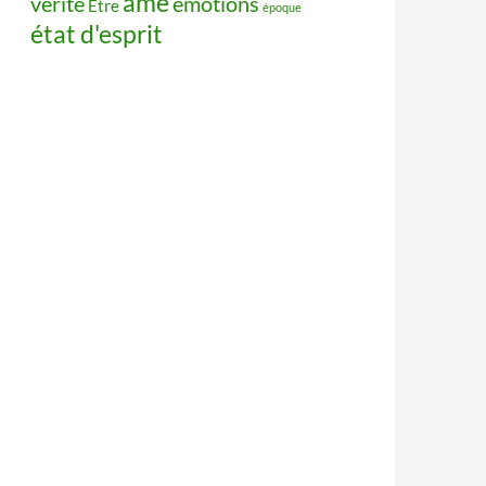
âme
vérité
émotions
Être
époque
état d'esprit