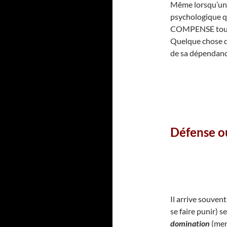
Même lorsqu’un e
psychologique qu
COMPENSE toujou
Quelque chose qu
de sa dépendanc
Défense ou
Il arrive souven
se faire punir) 
domination
(ment