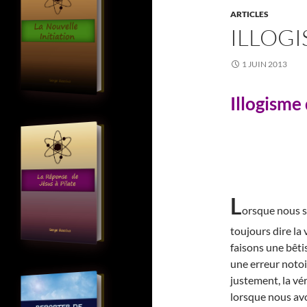
ARTICLES
ILLOGI
1 JUIN 2013
Illogisme
L
orsque nous 
toujours dire la 
faisons une bêt
une erreur notoi
justement, la vér
lorsque nous avo