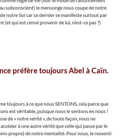
é comme règle de vie (voir le mode de raisonnement
 au subconscient) le mensonge nous coupe de notre
 de notre Soi car ce dernier se manifeste surtout par
nt (et qui est censé provenir de lui, n’est-ce pas ?)
nce préfère toujours Abel à Caïn.
sume toujours à ce que nous SENTONS, cela parce que
ons est véritable, puisque nous le sentons en nous !
gisse de « notre vérité », de toute façon, nous ne
accéder à une autre vérité que celle qui passe par le
oins propre) de notre mentalité. Pour nous, le ressenti