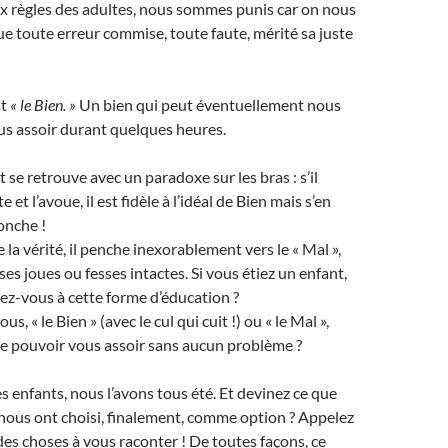
règles des adultes, nous sommes punis car on nous
e toute erreur commise, toute faute, mérité sa juste
st
« le Bien. »
Un bien qui peut éventuellement nous
s assoir durant quelques heures.
t se retrouve avec un paradoxe sur les bras : s’il
et l’avoue, il est fidèle à l’idéal de Bien mais s’en
onche !
e la vérité, il penche inexorablement vers le « Mal »,
ses joues ou fesses intactes. Si vous étiez un enfant,
ez-vous à cette forme d’éducation ?
s, « le Bien » (avec le cul qui cuit !) ou « le Mal »,
de pouvoir vous assoir sans aucun problème ?
s enfants, nous l’avons tous été. Et devinez ce que
 nous ont choisi, finalement, comme option ? Appelez
 des choses à vous raconter ! De toutes façons, ce