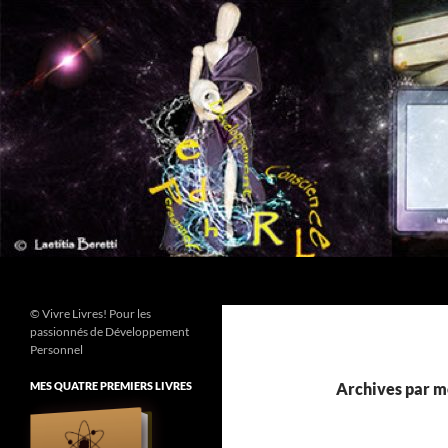
Aller
au
contenu
Recherche
© Vivre Livres! Pour les
passionnés de Développement
Personnel
MES QUATRE PREMIERS LIVRES
Archives par mo