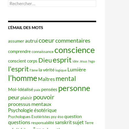
Rechercher :
L’ÉMAIL DES MOTS
coeur
commentaires
autrui
assumer
conscience
comprendre
connaissance
esprit
Dieu
conscient
corps
idée
Jésus
l'ego
l'esprit
Lumière
la vérité
l'âme
logique
l’homme
mental
Maîtres
personne
Moi-Idéalisé
pensées
paix
pouvoir
peur
plaisir
processus mentaux
Psychologie ésotérique
question
Psychologues Esotéristes
psy éso
questions
sujet
sanskrit
responsabilité
Terre