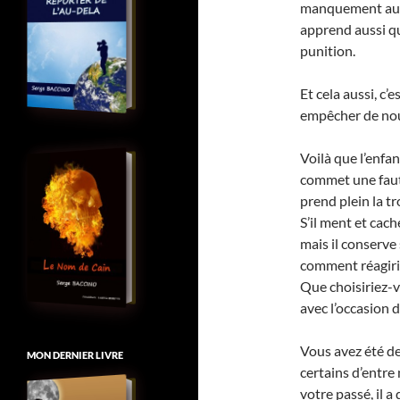
manquement aux 
apprend aussi qu
punition.
Et cela aussi, c’e
empêcher de nou
Voilà que l’enfan
commet une faute 
prend plein la tr
S’il ment et cach
mais il conserve 
comment réagiri
Que choisiriez-vou
avec l’occasion 
Vous avez été de
MON DERNIER LIVRE
certains d’entre
votre passé, il a