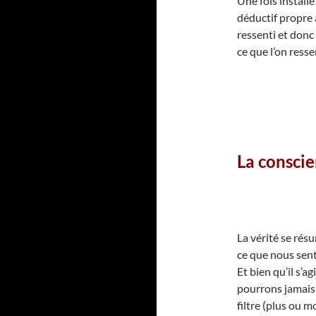
Une fois install
déductif propre
ressenti et donc
ce que l’on resse
La conscie
La vérité se ré
ce que nous sent
Et bien qu’il s’a
pourrons jamais 
filtre (plus ou m