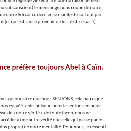
é comme règle de vie (voir le mode de raisonnement
 au subconscient) le mensonge nous coupe de notre
 de notre Soi car ce dernier se manifeste surtout par
nt (et qui est censé provenir de lui, n’est-ce pas ?)
nce préfère toujours Abel à Caïn.
sume toujours à ce que nous SENTONS, cela parce que
ons est véritable, puisque nous le sentons en nous !
gisse de « notre vérité », de toute façon, nous ne
accéder à une autre vérité que celle qui passe par le
oins propre) de notre mentalité. Pour nous, le ressenti