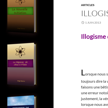
ARTICLES
ILLOGI
1 JUIN 2013
Illogisme
L
orsque nous 
toujours dire la 
faisons une bêt
une erreur notoi
justement, la vér
lorsque nous avo