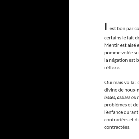
I
l est bon par c
certains le fait 
Mentir est aisé e
pomme volée sur 
la négation est 
réflexe.
Oui mais voilà : 
divine de nous-m
bases, assises ou
problèmes et de 
l’enfance durant
contrariées et d
contractées.