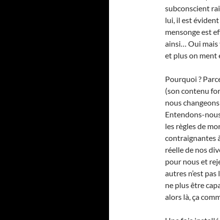
subconscient rai
lui, il est évide
mensonge est eff
ainsi… Oui mais 
et plus on ment
Pourquoi ? Parc
(son contenu for
nous changeons 
Entendons-nous b
les règles de mo
contraignantes à 
réelle de nos div
pour nous et reje
autres n’est pas 
ne plus être capa
alors là, ça com