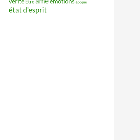
âme
vérité
émotions
Être
époque
état d'esprit