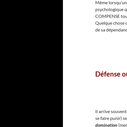
Même lorsqu’un e
psychologique qu
COMPENSE toujou
Quelque chose qu
de sa dépendanc
Défense ou
Il arrive souven
se faire punir) 
domination
(ment