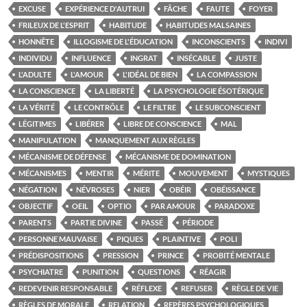
EXCUSE
EXPÉRIENCE D'AUTRUI
FÂCHE
FAUTE
FOYER
FRILEUX DE L'ESPRIT
HABITUDE
HABITUDES MALSAINES
HONNÊTE
ILLOGISME DE L'ÉDUCATION
INCONSCIENTS
INDIVI
INDIVIDU
INFLUENCE
INGRAT
INSÉCABLE
JUSTE
L'ADULTE
L'AMOUR
L'IDÉAL DE BIEN
LA COMPASSION
LA CONSCIENCE
LA LIBERTÉ
LA PSYCHOLOGIE ÉSOTÉRIQUE
LA VÉRITÉ
LE CONTRÔLE
LE FILTRE
LE SUBCONSCIENT
LÉGITIMES
LIBÉRER
LIBRE DE CONSCIENCE
MAL
MANIPULATION
MANQUEMENT AUX RÈGLES
MÉCANISME DE DÉFENSE
MÉCANISME DE DOMINATION
MÉCANISMES
MENTIR
MÉRITE
MOUVEMENT
MYSTIQUES
NÉGATION
NÉVROSES
NIER
OBÉIR
OBÉISSANCE
OBJECTIF
OEIL
OPTIO
PAR AMOUR
PARADOXE
PARENTS
PARTIE DIVINE
PASSÉ
PÉRIODE
PERSONNE MAUVAISE
PIQUES
PLAINTIVE
POLI
PRÉDISPOSITIONS
PRESSION
PRINCE
PROBITÉ MENTALE
PSYCHIATRE
PUNITION
QUESTIONS
RÉAGIR
REDEVENIR RESPONSABLE
RÉFLEXE
REFUSER
RÈGLE DE VIE
RÈGLES DE MORALE
RELATION
REPÈRES PSYCHOLOGIQUES