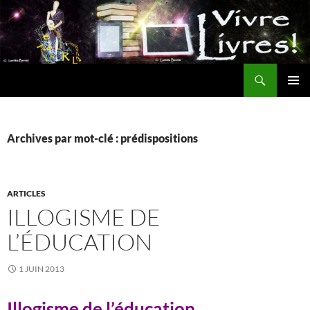
Aller
au
contenu
Recherche
MENU
PRINCI
Archives par mot-clé : prédispositions
ARTICLES
ILLOGISME DE
L’ÉDUCATION
1 JUIN 2013
Illogisme de l’éducation