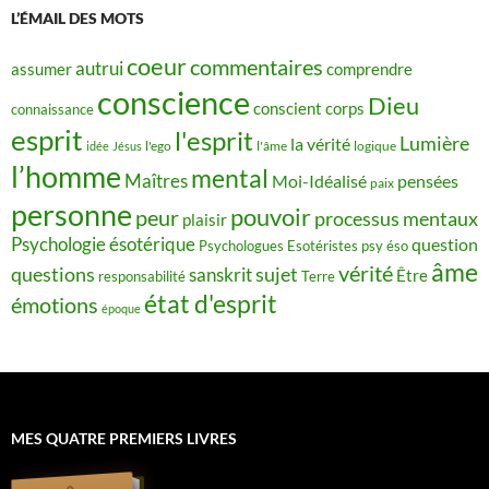
L’ÉMAIL DES MOTS
coeur
commentaires
autrui
assumer
comprendre
conscience
Dieu
conscient
corps
connaissance
esprit
l'esprit
Lumière
la vérité
idée
Jésus
l'ego
l'âme
logique
l’homme
mental
Maîtres
Moi-Idéalisé
pensées
paix
personne
pouvoir
peur
processus mentaux
plaisir
Psychologie ésotérique
question
Psychologues Esotéristes
psy éso
âme
vérité
questions
sujet
sanskrit
Être
responsabilité
Terre
état d'esprit
émotions
époque
MES QUATRE PREMIERS LIVRES