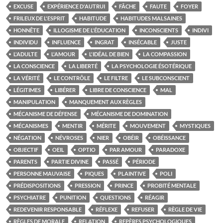
EXCUSE
EXPÉRIENCE D'AUTRUI
FÂCHE
FAUTE
FOYER
FRILEUX DE L'ESPRIT
HABITUDE
HABITUDES MALSAINES
HONNÊTE
ILLOGISME DE L'ÉDUCATION
INCONSCIENTS
INDIVI
INDIVIDU
INFLUENCE
INGRAT
INSÉCABLE
JUSTE
L'ADULTE
L'AMOUR
L'IDÉAL DE BIEN
LA COMPASSION
LA CONSCIENCE
LA LIBERTÉ
LA PSYCHOLOGIE ÉSOTÉRIQUE
LA VÉRITÉ
LE CONTRÔLE
LE FILTRE
LE SUBCONSCIENT
LÉGITIMES
LIBÉRER
LIBRE DE CONSCIENCE
MAL
MANIPULATION
MANQUEMENT AUX RÈGLES
MÉCANISME DE DÉFENSE
MÉCANISME DE DOMINATION
MÉCANISMES
MENTIR
MÉRITE
MOUVEMENT
MYSTIQUES
NÉGATION
NÉVROSES
NIER
OBÉIR
OBÉISSANCE
OBJECTIF
OEIL
OPTIO
PAR AMOUR
PARADOXE
PARENTS
PARTIE DIVINE
PASSÉ
PÉRIODE
PERSONNE MAUVAISE
PIQUES
PLAINTIVE
POLI
PRÉDISPOSITIONS
PRESSION
PRINCE
PROBITÉ MENTALE
PSYCHIATRE
PUNITION
QUESTIONS
RÉAGIR
REDEVENIR RESPONSABLE
RÉFLEXE
REFUSER
RÈGLE DE VIE
RÈGLES DE MORALE
RELATION
REPÈRES PSYCHOLOGIQUES