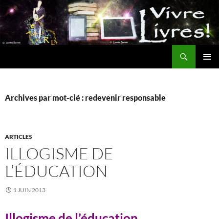
Aller
au
contenu
Recherche
MENU
PRINCI
Archives par mot-clé : redevenir responsable
ARTICLES
ILLOGISME DE
L’ÉDUCATION
1 JUIN 2013
Illogisme de l’éducation