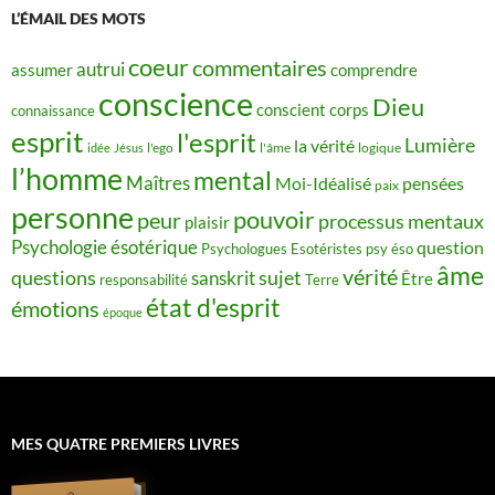
L’ÉMAIL DES MOTS
coeur
commentaires
autrui
assumer
comprendre
conscience
Dieu
conscient
corps
connaissance
esprit
l'esprit
Lumière
la vérité
idée
Jésus
l'ego
l'âme
logique
l’homme
mental
Maîtres
Moi-Idéalisé
pensées
paix
personne
pouvoir
peur
processus mentaux
plaisir
Psychologie ésotérique
question
Psychologues Esotéristes
psy éso
âme
vérité
questions
sujet
sanskrit
Être
responsabilité
Terre
état d'esprit
émotions
époque
MES QUATRE PREMIERS LIVRES