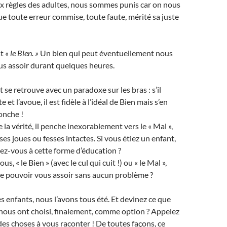
règles des adultes, nous sommes punis car on nous
e toute erreur commise, toute faute, mérité sa juste
st
« le Bien. »
Un bien qui peut éventuellement nous
s assoir durant quelques heures.
t se retrouve avec un paradoxe sur les bras : s’il
et l’avoue, il est fidèle à l’idéal de Bien mais s’en
onche !
e la vérité, il penche inexorablement vers le « Mal »,
ses joues ou fesses intactes. Si vous étiez un enfant,
ez-vous à cette forme d’éducation ?
s, « le Bien » (avec le cul qui cuit !) ou « le Mal »,
de pouvoir vous assoir sans aucun problème ?
s enfants, nous l’avons tous été. Et devinez ce que
 nous ont choisi, finalement, comme option ? Appelez
 des choses à vous raconter ! De toutes façons, ce