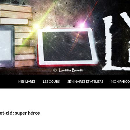
MES LIVRES
LES COURS
SÉMINAIRES ET ATELIERS
MON PARCO
t-clé : super héros