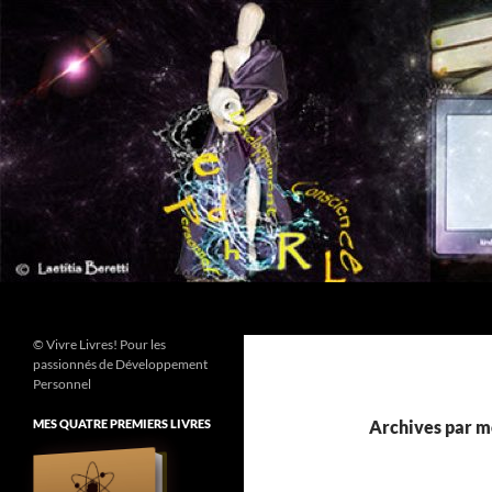
Aller
au
contenu
Recherche
© Vivre Livres! Pour les
passionnés de Développement
Personnel
MES QUATRE PREMIERS LIVRES
Archives par mo