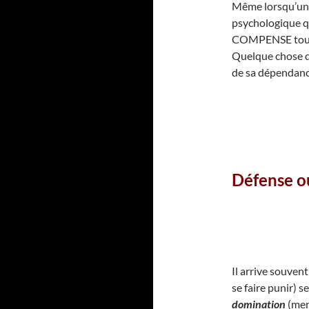
Même lorsqu’un e
psychologique qu
COMPENSE toujou
Quelque chose qu
de sa dépendanc
Défense ou
Il arrive souven
se faire punir) 
domination
(ment