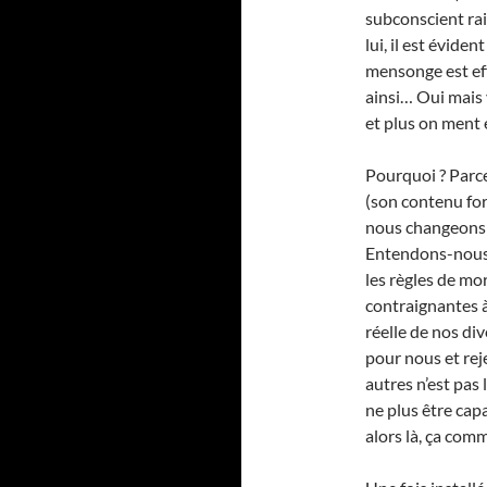
subconscient rai
lui, il est évide
mensonge est eff
ainsi… Oui mais 
et plus on ment
Pourquoi ? Parc
(son contenu for
nous changeons 
Entendons-nous b
les règles de mo
contraignantes à 
réelle de nos div
pour nous et reje
autres n’est pas 
ne plus être capa
alors là, ça com