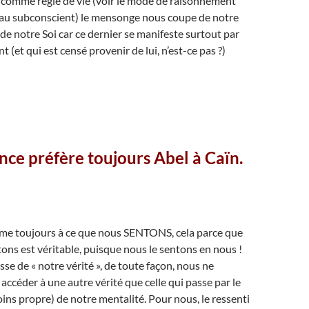
é comme règle de vie (voir le mode de raisonnement
 au subconscient) le mensonge nous coupe de notre
 de notre Soi car ce dernier se manifeste surtout par
nt (et qui est censé provenir de lui, n’est-ce pas ?)
nce préfère toujours Abel à Caïn.
sume toujours à ce que nous SENTONS, cela parce que
ons est véritable, puisque nous le sentons en nous !
gisse de « notre vérité », de toute façon, nous ne
accéder à une autre vérité que celle qui passe par le
oins propre) de notre mentalité. Pour nous, le ressenti