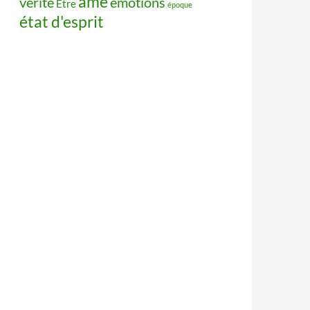
âme
vérité
émotions
Être
époque
état d'esprit