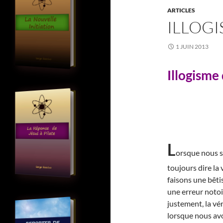
ARTICLES
ILLOGI
1 JUIN 2013
Illogisme
L
orsque nous 
toujours dire la 
faisons une bêt
une erreur notoi
justement, la vér
lorsque nous avo