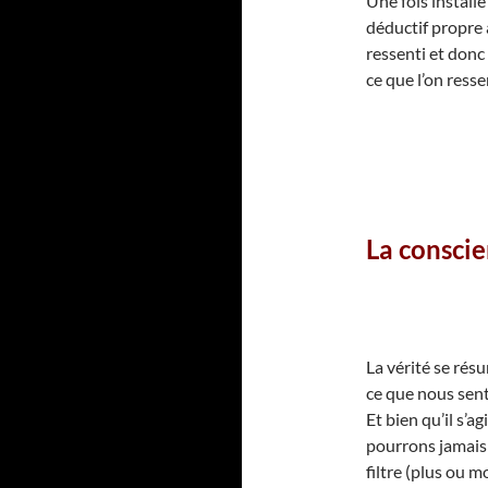
Une fois install
déductif propre
ressenti et donc
ce que l’on resse
La conscie
La vérité se ré
ce que nous sent
Et bien qu’il s’a
pourrons jamais 
filtre (plus ou m