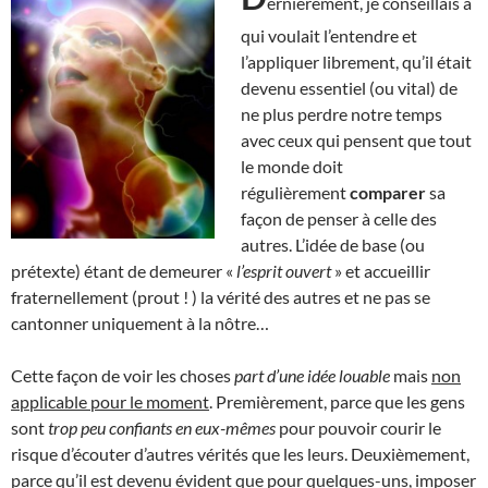
ernièrement, je conseillais à
qui voulait l’entendre et
l’appliquer librement, qu’il était
devenu essentiel (ou vital) de
ne plus perdre notre temps
avec ceux qui pensent que tout
le monde doit
régulièrement
comparer
sa
façon de penser à celle des
autres. L’idée de base (ou
prétexte) étant de demeurer «
l’esprit ouvert
» et accueillir
fraternellement (prout ! ) la vérité des autres et ne pas se
cantonner uniquement à la nôtre…
Cette façon de voir les choses
part d’une idée louable
mais
non
applicable pour le moment
. Premièrement, parce que les gens
sont
trop peu confiants en eux-mêmes
pour pouvoir courir le
risque d’écouter d’autres vérités que les leurs. Deuxièmement,
parce qu’il est devenu évident que pour quelques-uns, imposer