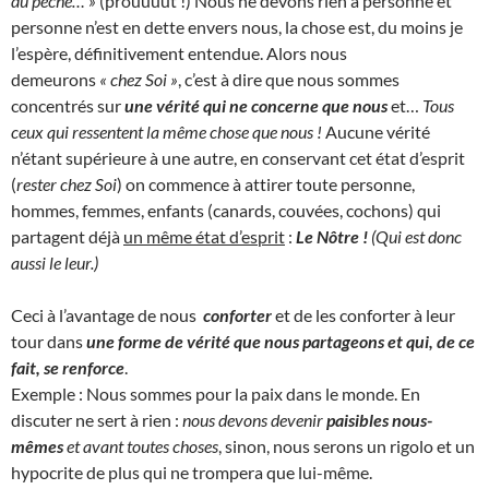
du péché… »
(prouuuut !) Nous ne devons rien à personne et
personne n’est en dette envers nous, la chose est, du moins je
l’espère, définitivement entendue. Alors nous
demeurons
« chez Soi »
, c’est à dire que nous sommes
concentrés sur
une vérité qui ne concerne que nous
et…
Tous
ceux qui ressentent la même chose que nous !
Aucune vérité
n’étant supérieure à une autre, en conservant cet état d’esprit
(
rester chez Soi
) on commence à attirer toute personne,
hommes, femmes, enfants (canards, couvées, cochons) qui
partagent déjà
un même état d’esprit
:
Le Nôtre !
(Qui est donc
aussi le leur.)
Ceci à l’avantage de nous
conforter
et de les conforter à leur
tour dans
une forme de vérité que nous partageons et qui, de ce
fait, se renforce
.
Exemple : Nous sommes pour la paix dans le monde. En
discuter ne sert à rien :
nous devons devenir
paisibles nous-
mêmes
et avant toutes choses
, sinon, nous serons un rigolo et un
hypocrite de plus qui ne trompera que lui-même.