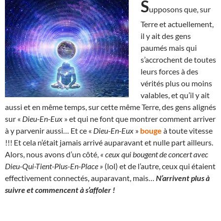
S
upposons que, sur
Terre et actuellement,
il y ait des gens
paumés mais qui
s’accrochent de toutes
leurs forces à des
vérités plus ou moins
valables, et qu’il y ait
aussi et en même temps, sur cette même Terre, des gens alignés
sur «
Dieu-En-Eux
» et qui ne font que montrer comment arriver
à y parvenir aussi… Et ce «
Dieu-En-Eux
»
bouge
à toute vitesse
!!! Et cela n’était jamais arrivé auparavant et nulle part ailleurs.
Alors, nous avons d’un côté,
« ceux qui bougent de concert avec
Dieu-Qui-Tient-Plus-En-Place »
(lol) et de l’autre, ceux qui étaient
effectivement connectés, auparavant, mais…
N’arrivent plus à
suivre et commencent à s’affoler !