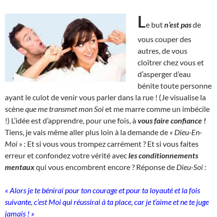
L
e but
n’est pas
de
vous couper des
autres, de vous
cloîtrer chez vous et
d’asperger d’eau
bénite toute personne
ayant le culot de venir vous parler dans la rue ! (Je visualise la
scène
que me transmet mon Soi
et me marre comme un imbécile
!) L’idée est d’apprendre, pour une fois, à
vous faire confiance !
Tiens, je vais même aller plus loin à la demande de
« Dieu-En-
Moi »
: Et si vous vous trompez carrément ? Et si vous faites
erreur et confondez votre vérité avec
les conditionnements
mentaux
qui vous encombrent encore ? Réponse de
Dieu-Soi
:
« Alors je te bénirai pour ton courage et pour ta loyauté et la fois
suivante, c’est Moi qui réussirai à ta place, car je t’aime et ne te juge
jamais ! »