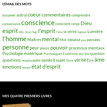
L’ÉMAIL DES MOTS
coeur
commentaires
autrui
assumer
comprendre
conscience
Dieu
conscient
corps
connaissance
esprit
l'esprit
Lumière
la vérité
idée
Jésus
l'ego
l'âme
logique
l’homme
mental
Maîtres
Moi-Idéalisé
pensées
paix
personne
pouvoir
peur
processus mentaux
plaisir
Psychologie ésotérique
question
Psychologues Esotéristes
psy éso
âme
vérité
questions
sujet
sanskrit
Être
responsabilité
Terre
état d'esprit
émotions
époque
MES QUATRE PREMIERS LIVRES