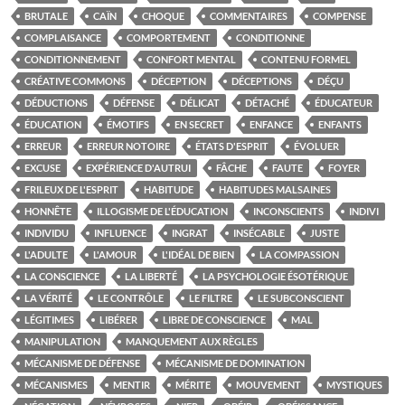
BRUTALE
CAÏN
CHOQUE
COMMENTAIRES
COMPENSE
COMPLAISANCE
COMPORTEMENT
CONDITIONNE
CONDITIONNEMENT
CONFORT MENTAL
CONTENU FORMEL
CRÉATIVE COMMONS
DÉCEPTION
DÉCEPTIONS
DÉÇU
DÉDUCTIONS
DÉFENSE
DÉLICAT
DÉTACHÉ
ÉDUCATEUR
ÉDUCATION
ÉMOTIFS
EN SECRET
ENFANCE
ENFANTS
ERREUR
ERREUR NOTOIRE
ÉTATS D'ESPRIT
ÉVOLUER
EXCUSE
EXPÉRIENCE D'AUTRUI
FÂCHE
FAUTE
FOYER
FRILEUX DE L'ESPRIT
HABITUDE
HABITUDES MALSAINES
HONNÊTE
ILLOGISME DE L'ÉDUCATION
INCONSCIENTS
INDIVI
INDIVIDU
INFLUENCE
INGRAT
INSÉCABLE
JUSTE
L'ADULTE
L'AMOUR
L'IDÉAL DE BIEN
LA COMPASSION
LA CONSCIENCE
LA LIBERTÉ
LA PSYCHOLOGIE ÉSOTÉRIQUE
LA VÉRITÉ
LE CONTRÔLE
LE FILTRE
LE SUBCONSCIENT
LÉGITIMES
LIBÉRER
LIBRE DE CONSCIENCE
MAL
MANIPULATION
MANQUEMENT AUX RÈGLES
MÉCANISME DE DÉFENSE
MÉCANISME DE DOMINATION
MÉCANISMES
MENTIR
MÉRITE
MOUVEMENT
MYSTIQUES