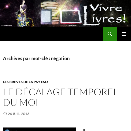
Aller
au
contenu
Recherche
MENU
PRINCI
Archives par mot-clé : négation
LES BRÈVES DE LA PSY ÉSO
LE DÉCALAGE TEMPOREL
DU MOI
26 JUIN 2013