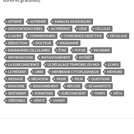
AFFIRMÉ
AFFIRMER
ANNALES AKASHIQUES
ASSOCIATION D'IDÉES
AU PRÉSENT
CÈDE
CELLULES
CLAVIER
COMMENTAIRES
CONSCIENCE OBJECTIVE
DÉCALAGE
DÉDUCTION
DOCTEUR
ENGRAMMÉ
ENGRAMMES CELLULAIRES
ÊTRE
FUTUR
INCARNER
INFORMATIONS
INSTANTANÉMENT
INTÉRÊT
LA SUBCONSCIENCE
LE DÉCALAGE TEMPOREL DU MOI
LE MOI
LE PRÉSENT
LIBRE
MEMBRANE CYTOPLASMIQUE
MÉMOIRE
MESSAGE
NÉGATION
PASSÉ
PEUR
QUESTIONS
RAISONNE
RAISONNEMENT
RÉFLEXE
SE MANIFESTE
SENTIMENT
SOMATISER
SUBCONSCIENT
TEMPS
VÉCU
VÉRITABLE
VÉRITÉ
VIVANT