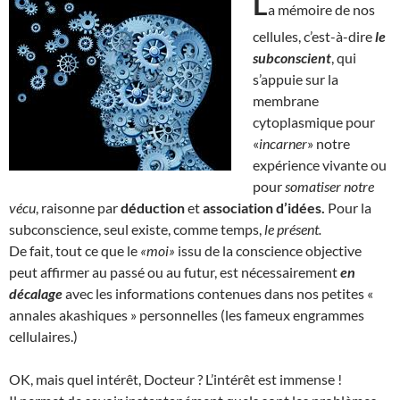
L
a mémoire de nos
cellules, c’est-à-dire
le
subconscient
, qui
s’appuie sur la
membrane
cytoplasmique pour
«
incarner
» notre
expérience vivante ou
pour
somatiser notre
vécu
, raisonne par
déduction
et
association d’idées.
Pour la
subconscience, seul existe, comme temps,
le présent.
De fait, tout ce que le
«moi»
issu de la conscience objective
peut affirmer au passé ou au futur, est nécessairement
en
décalage
avec les informations contenues dans nos petites «
annales akashiques » personnelles (les fameux engrammes
cellulaires.)
OK, mais quel intérêt, Docteur ? L’intérêt est immense !