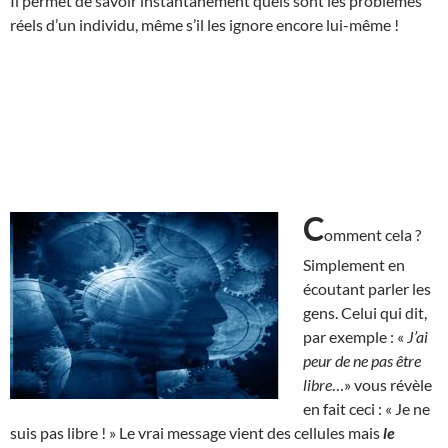
Il permet de savoir instantanément quels sont les problèmes
réels d’un individu, même s’il les ignore encore lui-même !
C
omment cela ?
Simplement en
écoutant parler les
gens. Celui qui dit,
par exemple : «
J’ai
peur de ne pas être
libre
…» vous révèle
en fait ceci : « Je ne
suis pas libre ! » Le vrai message vient des cellules mais
le