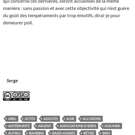
qui concerne ces dernières, seront accueillies de la même
manière : sans passion et avec cette objectivité qui n’est guère
du goût des tempéraments par trop émotifs, dirai-je pour
demeurer poli.
Serge
ABEL
ACTES
ADULTES
AGIR
ALLUSIONS
ANTÉRIORITÉ
ARGENT
ASSOCIATIONS D'IDÉES
ASSUMER
AUTRUI
BAMBINS
BASES ASSISES
BÊTISE
BIEN