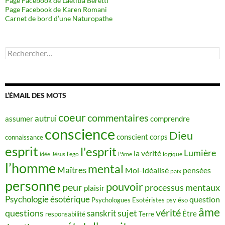
Page Facebook de Laetitia Beretti
Page Facebook de Karen Romani
Carnet de bord d’une Naturopathe
Rechercher :
L’ÉMAIL DES MOTS
coeur
commentaires
autrui
assumer
comprendre
conscience
Dieu
conscient
corps
connaissance
esprit
l'esprit
Lumière
la vérité
idée
Jésus
l'ego
l'âme
logique
l’homme
mental
Maîtres
Moi-Idéalisé
pensées
paix
personne
pouvoir
peur
processus mentaux
plaisir
Psychologie ésotérique
question
Psychologues Esotéristes
psy éso
âme
vérité
questions
sujet
sanskrit
Être
responsabilité
Terre