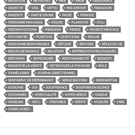
NÉGATION
NÉVROSES
NIER
OBÉIR
OBÉISSANCE
OBJECTIF
OEIL
OPTIO
PAR AMOUR
PARADOXE
PARENTS
PARTIE DIVINE
PASSÉ
PÉRIODE
PERSONNE MAUVAISE
PIQUES
PLAINTIVE
POLI
PRÉDISPOSITIONS
PRESSION
PRINCE
PROBITÉ MENTALE
PSYCHIATRE
PUNITION
QUESTIONS
RÉAGIR
REDEVENIR RESPONSABLE
RÉFLEXE
REFUSER
RÈGLE DE VIE
RÈGLES DE MORALE
RELATION
REPÈRES PSYCHOLOGIQUES
RÉPONSES
REPRODUIRE
RESPONSABILITÉ
RESSENTI
RESSENTIR LA VÉRITÉ
RETROUVER LE POUVOIR
RÔLE
S'AMÉLIORER
SCHÉMA DIRECTIONNEL
SENTIMENT DE DÉPENDANCE
SERGE BACCINO
SIDDHARTHA
SODOMIE
SOI
SOUFFRANCE
SOUFFRIR EN SILENCE
SOUVENIRS
SPIRITUALITÉ
SUPER HÉROS
UNIQUE
VASELINE
VÉCU
VÉRITABLE
VÉRITÉ
VICIEUSE
VIRIL
VIVRE LIVRES !