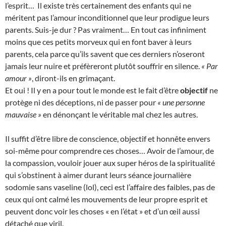
l’esprit… Il existe très certainement des enfants qui ne
méritent pas l’amour inconditionnel que leur prodigue leurs
parents. Suis-je dur ? Pas vraiment… En tout cas infiniment
moins que ces petits morveux qui en font baver à leurs
parents, cela parce qu’ils savent que ces derniers n’oseront
jamais leur nuire et préfèreront plutôt souffrir en silence.
« Par
amour »
, diront-ils en grimaçant.
Et oui ! Il y en a pour tout le monde est le fait d’être
objectif
ne
protège ni des déceptions, ni de passer pour
« une personne
mauvaise »
en dénonçant le véritable mal chez les autres.
Il suffit d’être libre de conscience, objectif et honnête envers
soi-même pour comprendre ces choses… Avoir de l’amour, de
la compassion, vouloir jouer aux super héros de la spiritualité
qui s’obstinent à aimer durant leurs séance journalière
sodomie sans vaseline (lol), ceci est l’affaire des faibles, pas de
ceux qui ont calmé les mouvements de leur propre esprit et
peuvent donc voir les choses « en l’état » et d’un œil aussi
détaché que viril.