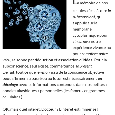
L
a mémoire de nos
cellules, c’est-à-dire
le
subconscient
, qui
s’appuie sur la
membrane
cytoplasmique pour
«
incarner
» notre
expérience vivante ou
pour
somatiser notre
vécu
, raisonne par
déduction
et
association d’idées.
Pour la
subconscience, seul existe, comme temps,
le présent.
De fait, tout ce que le
«moi»
issu de la conscience objective
peut affirmer au passé ou au futur, est nécessairement
en
décalage
avec les informations contenues dans nos petites «
annales akashiques » personnelles (les fameux engrammes
cellulaires.)
OK, mais quel intérêt, Docteur ? L’intérêt est immense !