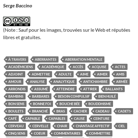
Serge Baccino
(Note : Sauf pour les images, trouvées sur le Web et réputées
libres et gratuites.
À TRAVERS
ABERRANTES
ABERRATION MENTALE
ACADÉMICIENS
ACADÉMIQUE
ACCÈS
ACQUISE
ACTES
ADJOINT
ADMETTRE
ADULTE
AIME
AIMER
AMIS
AMOUR
ANALYSE
ANALYTIQUE
ANTICHAMBRE
ARMÉE
ARRONDIS
ASSUMÉ
ATTEINDRE
ATTIRER
BALLANTS
BAMBINS
BARBARES
BESOIN COMPULSIF
BIEN HUILÉ
BON SENS
BONNE FOI
BOUCHE BÉE
BOUDDHISME
BOULETS
BRANCHÉ
BRAS
CACHER
CADEAU
CADETS
CAFÉ
CAPABLE
CAPABLES
CAUSE
CEINTURE
CERVEAU
CERVELLE
CHAIR
CHANTAGE AFFECTIF
CIEL
CINQ SENS
COEUR
COMMENTAIRES
COMMETTRE