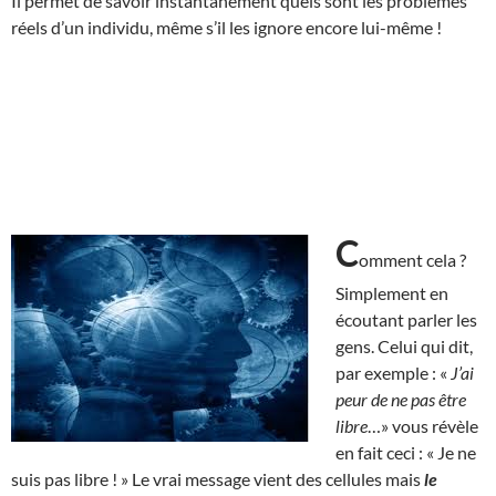
Il permet de savoir instantanément quels sont les problèmes
réels d’un individu, même s’il les ignore encore lui-même !
C
omment cela ?
Simplement en
écoutant parler les
gens. Celui qui dit,
par exemple : «
J’ai
peur de ne pas être
libre
…» vous révèle
en fait ceci : « Je ne
suis pas libre ! » Le vrai message vient des cellules mais
le