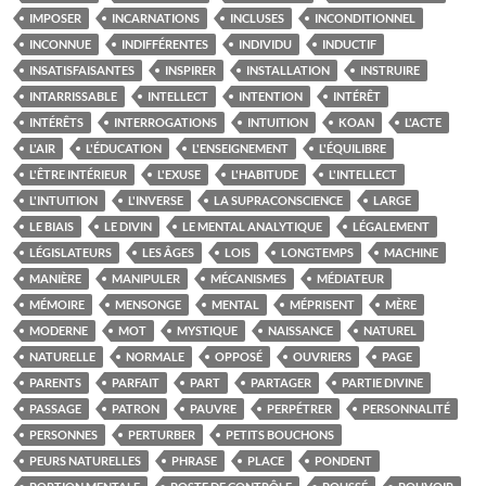
IMPOSER
INCARNATIONS
INCLUSES
INCONDITIONNEL
INCONNUE
INDIFFÉRENTES
INDIVIDU
INDUCTIF
INSATISFAISANTES
INSPIRER
INSTALLATION
INSTRUIRE
INTARRISSABLE
INTELLECT
INTENTION
INTÉRÊT
INTÉRÊTS
INTERROGATIONS
INTUITION
KOAN
L'ACTE
L'AIR
L'ÉDUCATION
L'ENSEIGNEMENT
L'ÉQUILIBRE
L'ÊTRE INTÉRIEUR
L'EXUSE
L'HABITUDE
L'INTELLECT
L'INTUITION
L'INVERSE
LA SUPRACONSCIENCE
LARGE
LE BIAIS
LE DIVIN
LE MENTAL ANALYTIQUE
LÉGALEMENT
LÉGISLATEURS
LES ÂGES
LOIS
LONGTEMPS
MACHINE
MANIÈRE
MANIPULER
MÉCANISMES
MÉDIATEUR
MÉMOIRE
MENSONGE
MENTAL
MÉPRISENT
MÈRE
MODERNE
MOT
MYSTIQUE
NAISSANCE
NATUREL
NATURELLE
NORMALE
OPPOSÉ
OUVRIERS
PAGE
PARENTS
PARFAIT
PART
PARTAGER
PARTIE DIVINE
PASSAGE
PATRON
PAUVRE
PERPÉTRER
PERSONNALITÉ
PERSONNES
PERTURBER
PETITS BOUCHONS
PEURS NATURELLES
PHRASE
PLACE
PONDENT