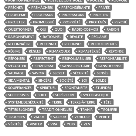
PORTION MENTALE
POSTE DE CONTRÔLE
POUSSÉ
POUVOIR
PRÊCHER
PRÉMÂCHÉES
PRÉPONDÉRANTE
PRIVÉE
PROBLÈME
PROCESSUS
PROFESSEURS
PROFITER
PROJETER
PROMULGUÉ
PROPRIÉTÉ
PROTÉGÉS
PSYCHÉ
QUESTIONNER
QUI
QUOI
RADIO-COSMOS
RAISON
RAISONNEMENT
RATIONNEL
RÉALITÉ
RÉCLAME
RECONNAÎTRE
RECONNU
RECONNUS
REFOULEMENTS
RÉGIME
RÈGLES
REMARQUER
REMASTÉRISÉ
RÉPONSE
RÉPONSES
RESPECTENT
RESPONSABILISER
RESPONSABILITÉ
S'ÉCOUTER
S'EMPRESSE
SANS CRIER GARE
SANS DÉFENSE
SAUVAGE
SAVOIR
SECRET
SÉCURITÉ
SENSÉS
SIDA MENTAL
SINCÈRE
SOCIÉTÉ
SOI
SOLDE
SOUFFRANCES
SPIRITUEL
SPONTANÉITÉ
STUPIDES
SUCCESSIVES
SUITE
SUPÉRIEURE
SYLLOGISTIQUE
SYSTÈME DE SÉCURITÉ
TERRE
TERRE-À-TERRE
TÊTE
TÊTES BLONDES
TRADITIONNELLES
TRAHIR
TROMPER
TROUSSES
VAGUE
VALEUR
VÉHICULE
VÉRITÉ
VÉRITÉS
VISITER
VRAI
YEUX
ZEN