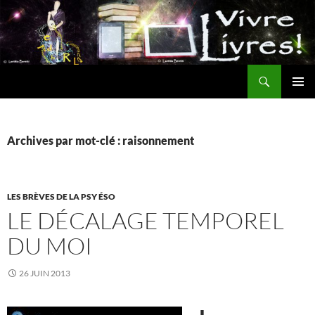
Aller
au
contenu
Recherche
MENU
PRINCI
Archives par mot-clé : raisonnement
LES BRÈVES DE LA PSY ÉSO
LE DÉCALAGE TEMPOREL
DU MOI
26 JUIN 2013