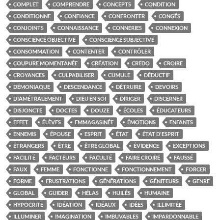
COMPLET
COMPRENDRE
CONCEPTS
CONDITION
CONDITIONNE
CONFIANCE
CONFRONTER
CONGÉS
CONJOINTS
CONNAISSANCE
CONNERIES
CONNEXION
CONSCIENCE OBJECTIVE
CONSCIENCE SUBJECTIVE
CONSOMMATION
CONTENTER
CONTRÔLER
COUPURE MOMENTANÉE
CRÉATION
CREDO
CROIRE
CROYANCES
CULPABILISER
CUMULE
DÉDUCTIF
DÉMONIAQUE
DESCENDANCE
DÉTRUIRE
DEVOIRS
DIAMÉTRALEMENT
DIEU EN SOI
DIRIGER
DISCERNER
DISJONCTE
DOCTES
DOUZE
ÉCOLES
ÉDUCATEURS
EFFET
ÉLÈVES
EMMAGASINÉE
ÉMOTIONS
ENFANTS
ENNEMIS
ÉPOUSE
ESPRIT
ÉTAT
ÉTAT D'ESPRIT
ÉTRANGERS
ÊTRE
ÊTRE GLOBAL
ÉVIDENCE
EXCEPTIONS
FACILITÉ
FACTEURS
FACULTÉ
FAIRE CROIRE
FAUSSÉ
FAUX
FEMME
FONCTIONNE
FONCTIONNEMENT
FORCER
FORME
FRUSTRATIONS
GÉNÉRATIONS
GÉNITEURS
GENRE
GLOBAL
GUIDER
HÉLAS
HUILÉS
HUMAINE
HYPOCRITE
IDÉATION
IDÉAUX
IDÉES
ILLIMITÉE
ILLUMINER
IMAGINATION
IMBUVABLES
IMPARDONNABLE