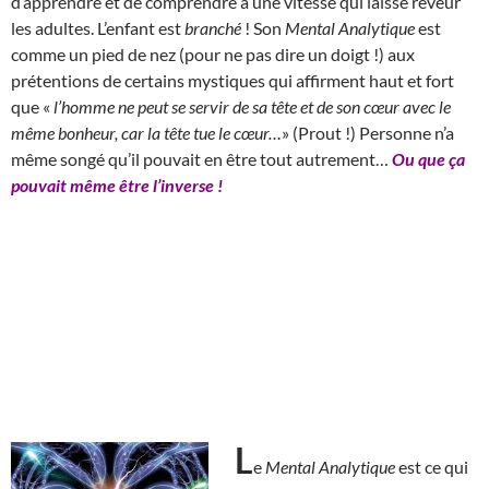
d’apprendre et de comprendre à une vitesse qui laisse rêveur
les adultes. L’enfant est
branché
! Son
Mental Analytique
est
comme un pied de nez (pour ne pas dire un doigt !) aux
prétentions de certains mystiques qui affirment haut et fort
que «
l’homme ne peut se servir de sa tête et de son cœur avec le
même bonheur, car la tête tue le cœur…
» (Prout !) Personne n’a
même songé qu’il pouvait en être tout autrement…
Ou que ça
pouvait même être l’inverse !
L
e
Mental Analytique
est ce qui