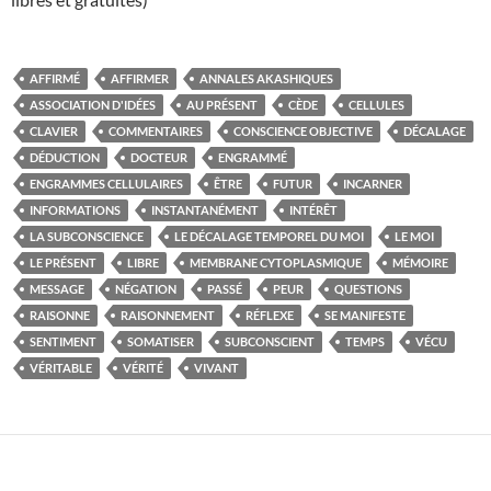
AFFIRMÉ
AFFIRMER
ANNALES AKASHIQUES
ASSOCIATION D'IDÉES
AU PRÉSENT
CÈDE
CELLULES
CLAVIER
COMMENTAIRES
CONSCIENCE OBJECTIVE
DÉCALAGE
DÉDUCTION
DOCTEUR
ENGRAMMÉ
ENGRAMMES CELLULAIRES
ÊTRE
FUTUR
INCARNER
INFORMATIONS
INSTANTANÉMENT
INTÉRÊT
LA SUBCONSCIENCE
LE DÉCALAGE TEMPOREL DU MOI
LE MOI
LE PRÉSENT
LIBRE
MEMBRANE CYTOPLASMIQUE
MÉMOIRE
MESSAGE
NÉGATION
PASSÉ
PEUR
QUESTIONS
RAISONNE
RAISONNEMENT
RÉFLEXE
SE MANIFESTE
SENTIMENT
SOMATISER
SUBCONSCIENT
TEMPS
VÉCU
VÉRITABLE
VÉRITÉ
VIVANT