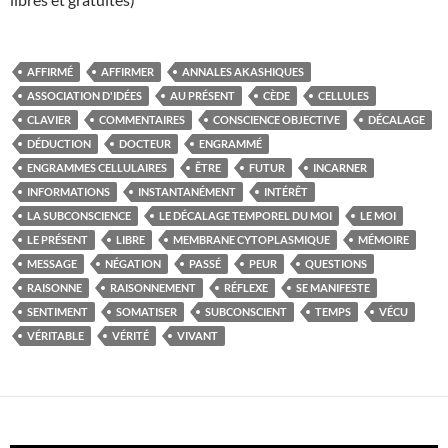
AFFIRMÉ
AFFIRMER
ANNALES AKASHIQUES
ASSOCIATION D'IDÉES
AU PRÉSENT
CÈDE
CELLULES
CLAVIER
COMMENTAIRES
CONSCIENCE OBJECTIVE
DÉCALAGE
DÉDUCTION
DOCTEUR
ENGRAMMÉ
ENGRAMMES CELLULAIRES
ÊTRE
FUTUR
INCARNER
INFORMATIONS
INSTANTANÉMENT
INTÉRÊT
LA SUBCONSCIENCE
LE DÉCALAGE TEMPOREL DU MOI
LE MOI
LE PRÉSENT
LIBRE
MEMBRANE CYTOPLASMIQUE
MÉMOIRE
MESSAGE
NÉGATION
PASSÉ
PEUR
QUESTIONS
RAISONNE
RAISONNEMENT
RÉFLEXE
SE MANIFESTE
SENTIMENT
SOMATISER
SUBCONSCIENT
TEMPS
VÉCU
VÉRITABLE
VÉRITÉ
VIVANT