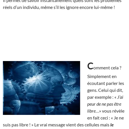
Il permet de savoir instantanément quels sont les problèmes
réels d’un individu, même s’il les ignore encore lui-même !
C
omment cela ?
Simplement en
écoutant parler les
gens. Celui qui dit,
par exemple : «
J’ai
peur de ne pas être
libre
…» vous révèle
en fait ceci : « Je ne
suis pas libre ! » Le vrai message vient des cellules mais
le