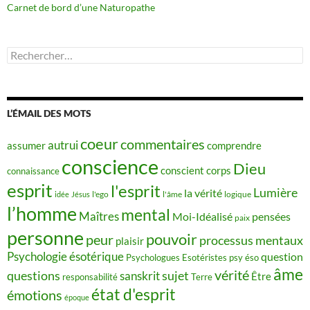
Carnet de bord d’une Naturopathe
Rechercher :
L’ÉMAIL DES MOTS
coeur
commentaires
autrui
assumer
comprendre
conscience
Dieu
conscient
corps
connaissance
esprit
l'esprit
Lumière
la vérité
idée
Jésus
l'ego
l'âme
logique
l’homme
mental
Maîtres
Moi-Idéalisé
pensées
paix
personne
pouvoir
peur
processus mentaux
plaisir
Psychologie ésotérique
question
Psychologues Esotéristes
psy éso
âme
vérité
questions
sujet
sanskrit
Être
responsabilité
Terre
état d'esprit
émotions
époque