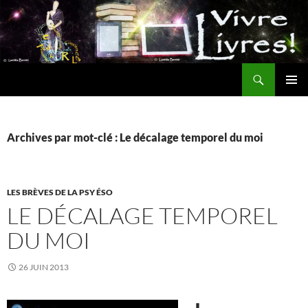
Aller
au
contenu
Recherche
MENU
PRINCI
Archives par mot-clé : Le décalage temporel du moi
LES BRÈVES DE LA PSY ÉSO
LE DÉCALAGE TEMPOREL
DU MOI
26 JUIN 2013