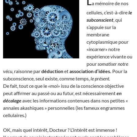
L
a mémoire de nos
cellules, c’est-à-dire
le
subconscient
, qui
s’appuie sur la
membrane
cytoplasmique pour
«
incarner
» notre
expérience vivante ou
pour
somatiser notre
vécu
, raisonne par
déduction
et
association d’idées.
Pour la
subconscience, seul existe, comme temps,
le présent.
De fait, tout ce que le
«moi»
issu de la conscience objective
peut affirmer au passé ou au futur, est nécessairement
en
décalage
avec les informations contenues dans nos petites «
annales akashiques » personnelles (les fameux engrammes
cellulaires.)
OK, mais quel intérêt, Docteur ? L’intérêt est immense !