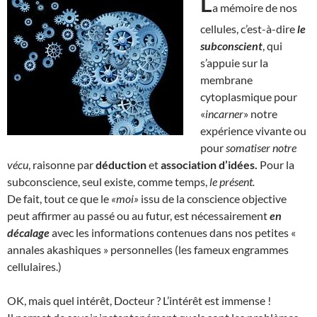
L
a mémoire de nos
cellules, c’est-à-dire
le
subconscient
, qui
s’appuie sur la
membrane
cytoplasmique pour
«
incarner
» notre
expérience vivante ou
pour
somatiser notre
vécu
, raisonne par
déduction
et
association d’idées.
Pour la
subconscience, seul existe, comme temps,
le présent.
De fait, tout ce que le
«moi»
issu de la conscience objective
peut affirmer au passé ou au futur, est nécessairement
en
décalage
avec les informations contenues dans nos petites «
annales akashiques » personnelles (les fameux engrammes
cellulaires.)
OK, mais quel intérêt, Docteur ? L’intérêt est immense !