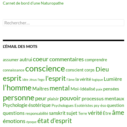
Carnet de bord d’une Naturopathe
Rechercher :
L’ÉMAIL DES MOTS
coeur
commentaires
autrui
assumer
comprendre
conscience
Dieu
conscient
corps
connaissance
esprit
l'esprit
Lumière
la vérité
idée
Jésus
l'ego
l'âme
logique
l’homme
mental
Maîtres
Moi-Idéalisé
pensées
paix
personne
pouvoir
peur
processus mentaux
plaisir
Psychologie ésotérique
question
Psychologues Esotéristes
psy éso
âme
vérité
questions
sujet
sanskrit
Être
responsabilité
Terre
état d'esprit
émotions
époque