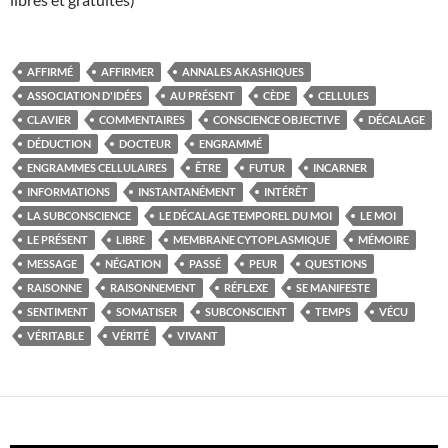
AFFIRMÉ
AFFIRMER
ANNALES AKASHIQUES
ASSOCIATION D'IDÉES
AU PRÉSENT
CÈDE
CELLULES
CLAVIER
COMMENTAIRES
CONSCIENCE OBJECTIVE
DÉCALAGE
DÉDUCTION
DOCTEUR
ENGRAMMÉ
ENGRAMMES CELLULAIRES
ÊTRE
FUTUR
INCARNER
INFORMATIONS
INSTANTANÉMENT
INTÉRÊT
LA SUBCONSCIENCE
LE DÉCALAGE TEMPOREL DU MOI
LE MOI
LE PRÉSENT
LIBRE
MEMBRANE CYTOPLASMIQUE
MÉMOIRE
MESSAGE
NÉGATION
PASSÉ
PEUR
QUESTIONS
RAISONNE
RAISONNEMENT
RÉFLEXE
SE MANIFESTE
SENTIMENT
SOMATISER
SUBCONSCIENT
TEMPS
VÉCU
VÉRITABLE
VÉRITÉ
VIVANT