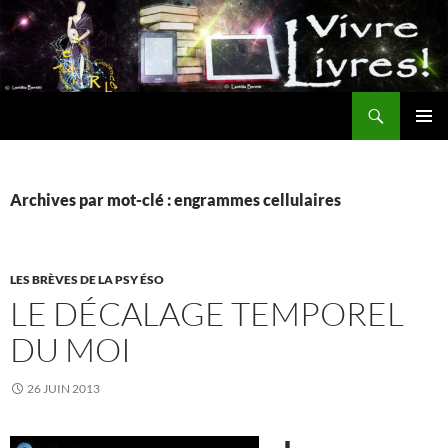
Aller
au
contenu
Recherche
MENU
PRINCI
Archives par mot-clé : engrammes cellulaires
LES BRÈVES DE LA PSY ÉSO
LE DÉCALAGE TEMPOREL
DU MOI
26 JUIN 2013