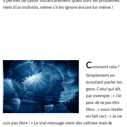
Il permet de savoir instantanément quels sont les problèmes
réels d’un individu, même s’il les ignore encore lui-même !
C
omment cela ?
Simplement en
écoutant parler les
gens. Celui qui dit,
par exemple : «
J’ai
peur de ne pas être
libre
…» vous révèle
en fait ceci : « Je ne
suis pas libre ! » Le vrai message vient des cellules mais
le