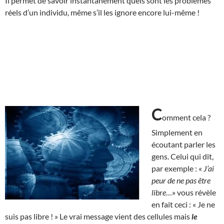
Il permet de savoir instantanément quels sont les problèmes
réels d’un individu, même s’il les ignore encore lui-même !
C
omment cela ?
Simplement en
écoutant parler les
gens. Celui qui dit,
par exemple : «
J’ai
peur de ne pas être
libre
…» vous révèle
en fait ceci : « Je ne
suis pas libre ! » Le vrai message vient des cellules mais
le