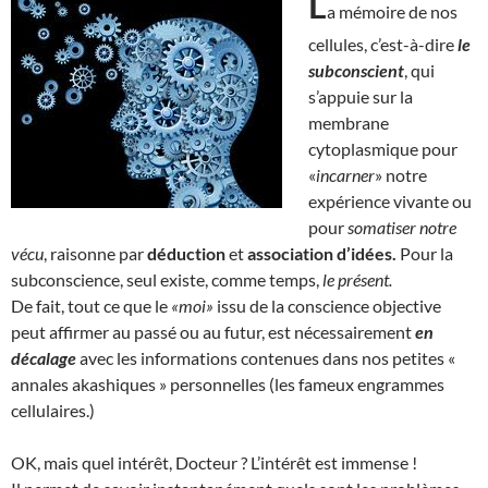
L
a mémoire de nos
cellules, c’est-à-dire
le
subconscient
, qui
s’appuie sur la
membrane
cytoplasmique pour
«
incarner
» notre
expérience vivante ou
pour
somatiser notre
vécu
, raisonne par
déduction
et
association d’idées.
Pour la
subconscience, seul existe, comme temps,
le présent.
De fait, tout ce que le
«moi»
issu de la conscience objective
peut affirmer au passé ou au futur, est nécessairement
en
décalage
avec les informations contenues dans nos petites «
annales akashiques » personnelles (les fameux engrammes
cellulaires.)
OK, mais quel intérêt, Docteur ? L’intérêt est immense !