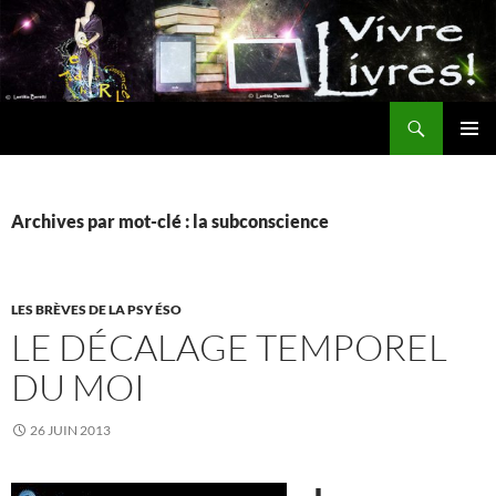
Aller
au
contenu
Recherche
MENU
PRINCI
Archives par mot-clé : la subconscience
LES BRÈVES DE LA PSY ÉSO
LE DÉCALAGE TEMPOREL
DU MOI
26 JUIN 2013