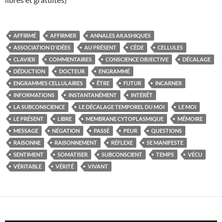
AFFIRMÉ
AFFIRMER
ANNALES AKASHIQUES
ASSOCIATION D'IDÉES
AU PRÉSENT
CÈDE
CELLULES
CLAVIER
COMMENTAIRES
CONSCIENCE OBJECTIVE
DÉCALAGE
DÉDUCTION
DOCTEUR
ENGRAMMÉ
ENGRAMMES CELLULAIRES
ÊTRE
FUTUR
INCARNER
INFORMATIONS
INSTANTANÉMENT
INTÉRÊT
LA SUBCONSCIENCE
LE DÉCALAGE TEMPOREL DU MOI
LE MOI
LE PRÉSENT
LIBRE
MEMBRANE CYTOPLASMIQUE
MÉMOIRE
MESSAGE
NÉGATION
PASSÉ
PEUR
QUESTIONS
RAISONNE
RAISONNEMENT
RÉFLEXE
SE MANIFESTE
SENTIMENT
SOMATISER
SUBCONSCIENT
TEMPS
VÉCU
VÉRITABLE
VÉRITÉ
VIVANT