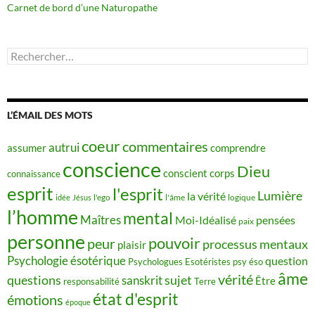
Carnet de bord d’une Naturopathe
Rechercher :
L’ÉMAIL DES MOTS
coeur
commentaires
autrui
assumer
comprendre
conscience
Dieu
conscient
corps
connaissance
esprit
l'esprit
Lumière
la vérité
idée
Jésus
l'ego
l'âme
logique
l’homme
mental
Maîtres
Moi-Idéalisé
pensées
paix
personne
pouvoir
peur
processus mentaux
plaisir
Psychologie ésotérique
question
Psychologues Esotéristes
psy éso
âme
vérité
questions
sujet
sanskrit
Être
responsabilité
Terre
état d'esprit
émotions
époque