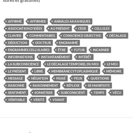
AFFIRMÉ
AFFIRMER
ANNALES AKASHIQUES
ASSOCIATION D'IDÉES
AU PRÉSENT
CÈDE
CELLULES
CLAVIER
COMMENTAIRES
CONSCIENCE OBJECTIVE
DÉCALAGE
DÉDUCTION
DOCTEUR
ENGRAMMÉ
ENGRAMMES CELLULAIRES
ÊTRE
FUTUR
INCARNER
INFORMATIONS
INSTANTANÉMENT
INTÉRÊT
LA SUBCONSCIENCE
LE DÉCALAGE TEMPOREL DU MOI
LE MOI
LE PRÉSENT
LIBRE
MEMBRANE CYTOPLASMIQUE
MÉMOIRE
MESSAGE
NÉGATION
PASSÉ
PEUR
QUESTIONS
RAISONNE
RAISONNEMENT
RÉFLEXE
SE MANIFESTE
SENTIMENT
SOMATISER
SUBCONSCIENT
TEMPS
VÉCU
VÉRITABLE
VÉRITÉ
VIVANT