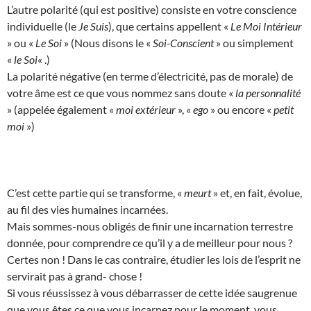
L’autre polarité (qui est positive) consiste en votre conscience
individuelle (le
Je Suis
), que certains appellent «
Le Moi Intérieur
» ou «
Le Soi
» (Nous disons le «
Soi-Conscient
» ou simplement
«
le Soi
« .)
La polarité négative (en terme d’électricité, pas de morale) de
votre âme est ce que vous nommez sans doute «
la personnalité
» (appelée également «
moi extérieur
», «
ego
» ou encore «
petit
moi
»)
C’est cette partie qui se transforme, «
meurt
» et, en fait, évolue,
au fil des vies humaines incarnées.
Mais sommes-nous obligés de finir une incarnation terrestre
donnée, pour comprendre ce qu’il y a de meilleur pour nous ?
Certes non ! Dans le cas contraire, étudier les lois de l’esprit ne
servirait pas à grand- chose !
Si vous réussissez à vous débarrasser de cette idée saugrenue
que vous êtes ce que vous incarnez pour le moment, vous