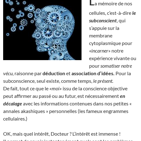
L
a mémoire de nos
cellules, c’est-à-dire
le
subconscient
, qui
s’appuie sur la
membrane
cytoplasmique pour
«
incarner
» notre
expérience vivante ou
pour
somatiser notre
vécu
, raisonne par
déduction
et
association d’idées.
Pour la
subconscience, seul existe, comme temps,
le présent.
De fait, tout ce que le
«moi»
issu de la conscience objective
peut affirmer au passé ou au futur, est nécessairement
en
décalage
avec les informations contenues dans nos petites «
annales akashiques » personnelles (les fameux engrammes
cellulaires.)
OK, mais quel intérêt, Docteur ? L’intérêt est immense !