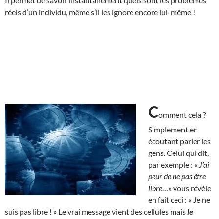
Il permet de savoir instantanément quels sont les problèmes
réels d’un individu, même s’il les ignore encore lui-même !
C
omment cela ?
Simplement en
écoutant parler les
gens. Celui qui dit,
par exemple : «
J’ai
peur de ne pas être
libre
…» vous révèle
en fait ceci : « Je ne
suis pas libre ! » Le vrai message vient des cellules mais
le