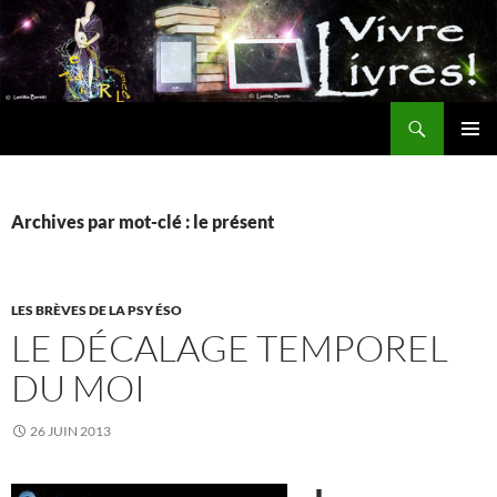
Aller
au
contenu
Recherche
MENU
PRINCI
Archives par mot-clé : le présent
LES BRÈVES DE LA PSY ÉSO
LE DÉCALAGE TEMPOREL
DU MOI
26 JUIN 2013