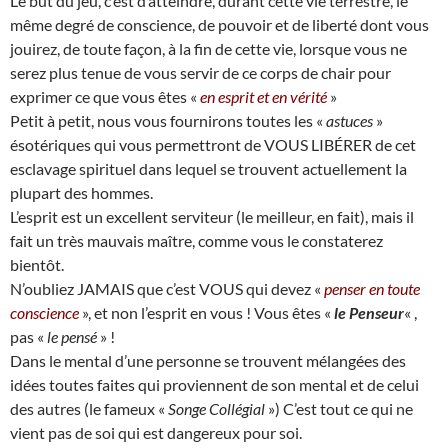
Le but du jeu, c’est d’atteindre, durant cette vie terrestre, le
même degré de conscience, de pouvoir et de liberté dont vous
jouirez, de toute façon, à la fin de cette vie, lorsque vous ne
serez plus tenue de vous servir de ce corps de chair pour
exprimer ce que vous êtes «
en esprit et en vérité
»
Petit à petit, nous vous fournirons toutes les «
astuces
»
ésotériques qui vous permettront de VOUS LIBÉRER de cet
esclavage spirituel dans lequel se trouvent actuellement la
plupart des hommes.
L’esprit est un excellent serviteur (le meilleur, en fait), mais il
fait un très mauvais maître, comme vous le constaterez
bientôt.
N’oubliez JAMAIS que c’est VOUS qui devez «
penser en toute
conscience
», et non l’esprit en vous ! Vous êtes «
le Penseur
« ,
pas «
le pensé
» !
Dans le mental d’une personne se trouvent mélangées des
idées toutes faites qui proviennent de son mental et de celui
des autres (le fameux «
Songe Collégial
») C’est tout ce qui ne
vient pas de soi qui est dangereux pour soi.