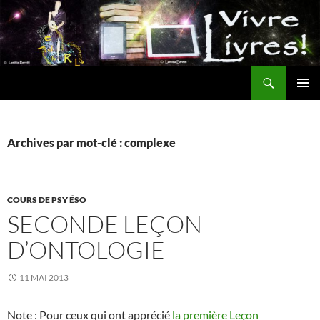
Aller
au
contenu
Recherche
MENU
PRINCI
Archives par mot-clé : complexe
COURS DE PSY ÉSO
SECONDE LEÇON
D’ONTOLOGIE
11 MAI 2013
Note : Pour ceux qui ont apprécié
la première Leçon