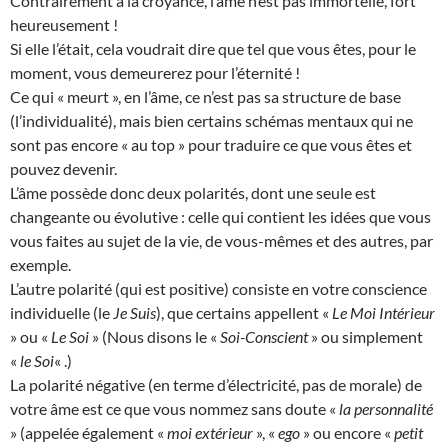
Contrairement à la croyance, l’âme n’est pas immortelle, fort
heureusement !
Si elle l’était, cela voudrait dire que tel que vous êtes, pour le
moment, vous demeurerez pour l’éternité !
Ce qui « meurt », en l’âme, ce n’est pas sa structure de base
(l’individualité), mais bien certains schémas mentaux qui ne
sont pas encore « au top » pour traduire ce que vous êtes et
pouvez devenir.
L’âme possède donc deux polarités, dont une seule est
changeante ou évolutive : celle qui contient les idées que vous
vous faites au sujet de la vie, de vous-mêmes et des autres, par
exemple.
L’autre polarité (qui est positive) consiste en votre conscience
individuelle (le
Je Suis
), que certains appellent «
Le Moi Intérieur
» ou «
Le Soi
» (Nous disons le «
Soi-Conscient
» ou simplement
«
le Soi
« .)
La polarité négative (en terme d’électricité, pas de morale) de
votre âme est ce que vous nommez sans doute «
la personnalité
» (appelée également «
moi extérieur
», «
ego
» ou encore «
petit