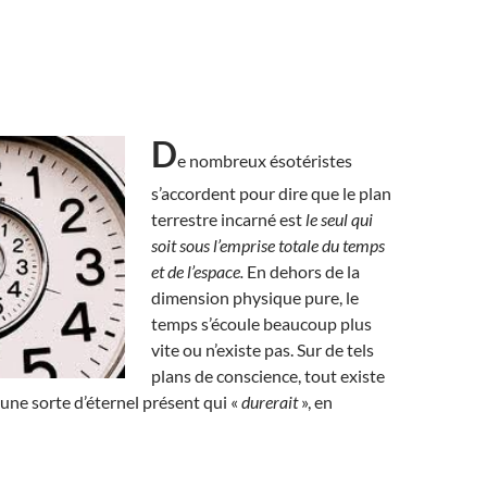
D
e nombreux ésotéristes
s’accordent pour dire que le plan
terrestre incarné est
le seul qui
soit sous l’emprise totale du temps
et de l’espace.
En dehors de la
dimension physique pure, le
temps s’écoule beaucoup plus
vite ou n’existe pas. Sur de tels
plans de conscience, tout existe
ne sorte d’éternel présent qui «
durerait
», en