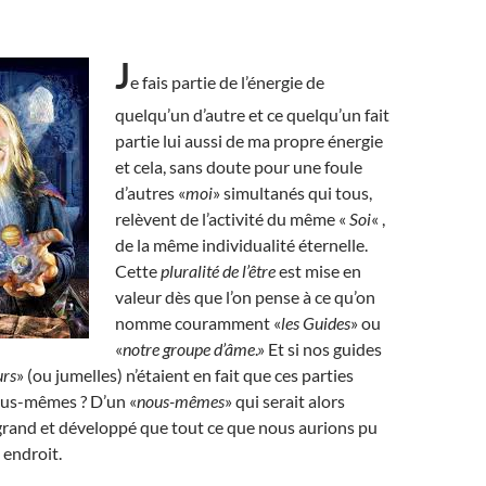
J
e fais partie de l’énergie de
quelqu’un d’autre et ce quelqu’un fait
partie lui aussi de ma propre énergie
et cela, sans doute pour une foule
d’autres «
moi
» simultanés qui tous,
relèvent de l’activité du même «
Soi
« ,
de la même individualité éternelle.
Cette
pluralité de l’être
est mise en
valeur dès que l’on pense à ce qu’on
nomme couramment «
les Guides
» ou
«
notre groupe d’âme
.» Et si nos guides
rs
» (ou jumelles) n’étaient en fait que ces parties
ous-mêmes ? D’un «
nous-mêmes
» qui serait alors
grand et développé que tout ce que nous aurions pu
 endroit.