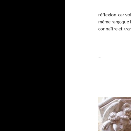
réflexion, car vo
même rang que le
connaître et «
re
–