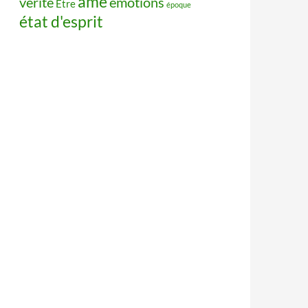
âme
vérité
émotions
Être
époque
état d'esprit