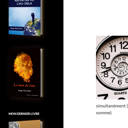
simultanément (u
somme)
MON DERNIER LIVRE