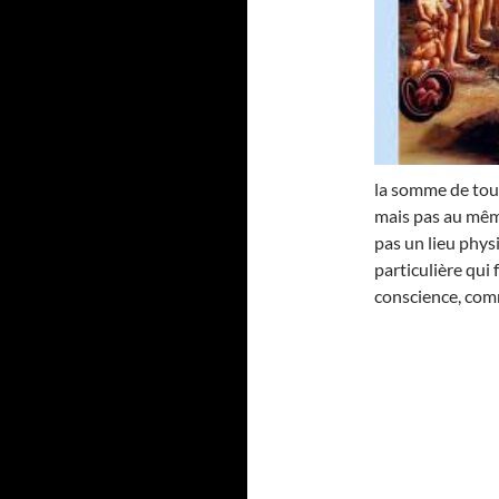
la somme de tou
mais pas au mê
pas un lieu phys
particulière qui
conscience, comm