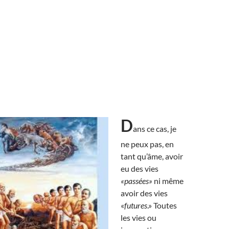
D
ans ce cas, je
ne peux pas, en
tant qu’âme, avoir
eu des vies
«passées»
ni même
avoir des vies
«
futures
.» Toutes
les vies ou