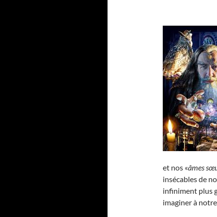
et nos «
âmes sœu
insécables de n
infiniment plus 
imaginer à notre