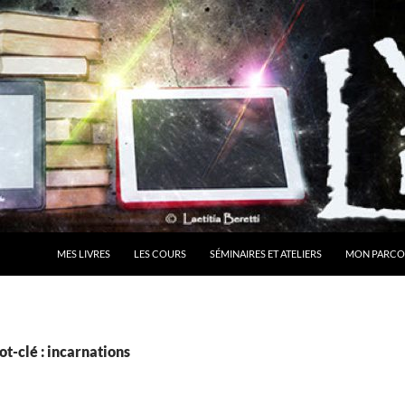
MES LIVRES
LES COURS
SÉMINAIRES ET ATELIERS
MON PARCO
t-clé : incarnations