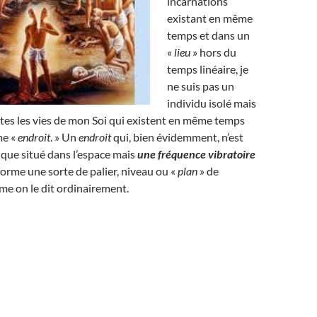
incarnations
existant en même
temps et dans un
«
lieu
» hors du
temps linéaire, je
ne suis pas un
individu isolé mais
tes les vies de mon Soi qui existent en même temps
me «
endroit
. » Un
endroit
qui, bien évidemment, n’est
ique situé dans l’espace mais
une fréquence vibratoire
 forme une sorte de palier, niveau ou «
plan
» de
e on le dit ordinairement.