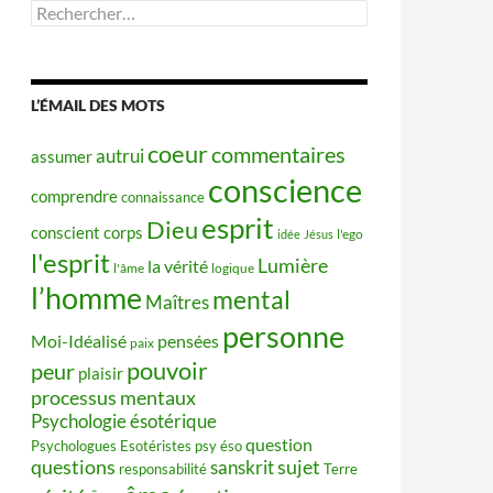
Rechercher :
L’ÉMAIL DES MOTS
coeur
commentaires
autrui
assumer
conscience
comprendre
connaissance
esprit
Dieu
conscient
corps
idée
Jésus
l'ego
l'esprit
Lumière
la vérité
l'âme
logique
l’homme
mental
Maîtres
personne
Moi-Idéalisé
pensées
paix
pouvoir
peur
plaisir
processus mentaux
Psychologie ésotérique
question
Psychologues Esotéristes
psy éso
questions
sujet
sanskrit
responsabilité
Terre