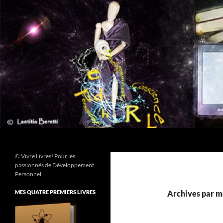
Aller
au
contenu
Recherche
© Vivre Livres! Pour les
passionnés de Développement
Personnel
MES QUATRE PREMIERS LIVRES
Archives par mo