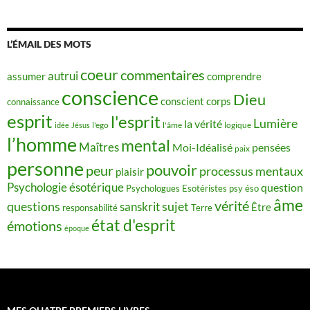
L’ÉMAIL DES MOTS
coeur
commentaires
autrui
assumer
comprendre
conscience
Dieu
conscient
corps
connaissance
esprit
l'esprit
Lumière
la vérité
idée
Jésus
l'ego
l'âme
logique
l’homme
mental
Maîtres
Moi-Idéalisé
pensées
paix
personne
pouvoir
peur
processus mentaux
plaisir
Psychologie ésotérique
question
Psychologues Esotéristes
psy éso
âme
vérité
questions
sujet
sanskrit
Être
responsabilité
Terre
état d'esprit
émotions
époque