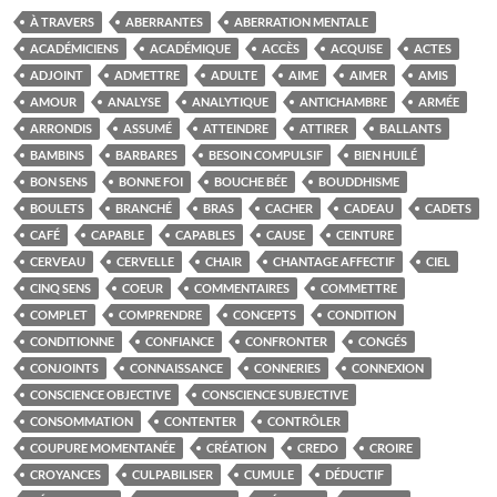
À TRAVERS
ABERRANTES
ABERRATION MENTALE
ACADÉMICIENS
ACADÉMIQUE
ACCÈS
ACQUISE
ACTES
ADJOINT
ADMETTRE
ADULTE
AIME
AIMER
AMIS
AMOUR
ANALYSE
ANALYTIQUE
ANTICHAMBRE
ARMÉE
ARRONDIS
ASSUMÉ
ATTEINDRE
ATTIRER
BALLANTS
BAMBINS
BARBARES
BESOIN COMPULSIF
BIEN HUILÉ
BON SENS
BONNE FOI
BOUCHE BÉE
BOUDDHISME
BOULETS
BRANCHÉ
BRAS
CACHER
CADEAU
CADETS
CAFÉ
CAPABLE
CAPABLES
CAUSE
CEINTURE
CERVEAU
CERVELLE
CHAIR
CHANTAGE AFFECTIF
CIEL
CINQ SENS
COEUR
COMMENTAIRES
COMMETTRE
COMPLET
COMPRENDRE
CONCEPTS
CONDITION
CONDITIONNE
CONFIANCE
CONFRONTER
CONGÉS
CONJOINTS
CONNAISSANCE
CONNERIES
CONNEXION
CONSCIENCE OBJECTIVE
CONSCIENCE SUBJECTIVE
CONSOMMATION
CONTENTER
CONTRÔLER
COUPURE MOMENTANÉE
CRÉATION
CREDO
CROIRE
CROYANCES
CULPABILISER
CUMULE
DÉDUCTIF