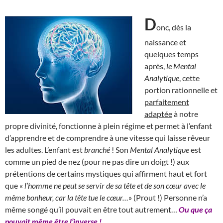
D
onc, dès la
naissance et
quelques temps
après,
le Mental
Analytique
, cette
portion rationnelle et
parfaitement
adaptée
à notre
propre divinité, fonctionne à plein régime et permet à l’enfant
d’apprendre et de comprendre à une vitesse qui laisse rêveur
les adultes. L’enfant est
branché
! Son
Mental Analytique
est
comme un pied de nez (pour ne pas dire un doigt !) aux
prétentions de certains mystiques qui affirment haut et fort
que «
l’homme ne peut se servir de sa tête et de son cœur avec le
même bonheur, car la tête tue le cœur…
» (Prout !) Personne n’a
même songé qu’il pouvait en être tout autrement…
Ou que ça
pouvait même être l’inverse !