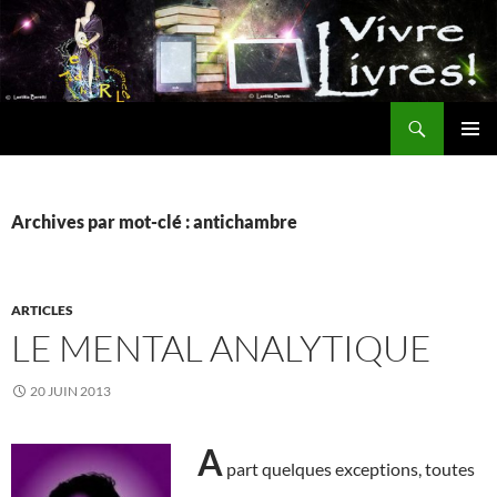
Aller
au
contenu
Recherche
MENU
PRINCI
Archives par mot-clé : antichambre
ARTICLES
LE MENTAL ANALYTIQUE
20 JUIN 2013
A
part quelques exceptions, toutes