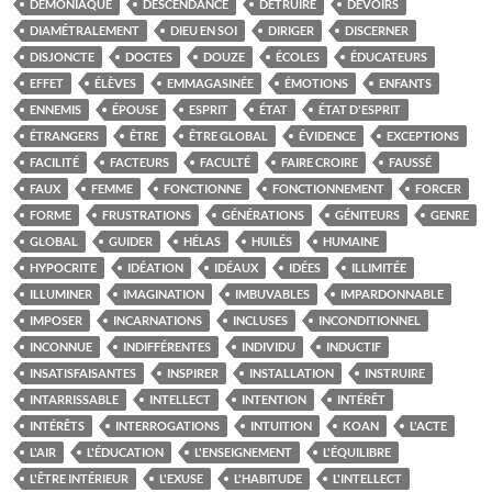
DÉMONIAQUE
DESCENDANCE
DÉTRUIRE
DEVOIRS
DIAMÉTRALEMENT
DIEU EN SOI
DIRIGER
DISCERNER
DISJONCTE
DOCTES
DOUZE
ÉCOLES
ÉDUCATEURS
EFFET
ÉLÈVES
EMMAGASINÉE
ÉMOTIONS
ENFANTS
ENNEMIS
ÉPOUSE
ESPRIT
ÉTAT
ÉTAT D'ESPRIT
ÉTRANGERS
ÊTRE
ÊTRE GLOBAL
ÉVIDENCE
EXCEPTIONS
FACILITÉ
FACTEURS
FACULTÉ
FAIRE CROIRE
FAUSSÉ
FAUX
FEMME
FONCTIONNE
FONCTIONNEMENT
FORCER
FORME
FRUSTRATIONS
GÉNÉRATIONS
GÉNITEURS
GENRE
GLOBAL
GUIDER
HÉLAS
HUILÉS
HUMAINE
HYPOCRITE
IDÉATION
IDÉAUX
IDÉES
ILLIMITÉE
ILLUMINER
IMAGINATION
IMBUVABLES
IMPARDONNABLE
IMPOSER
INCARNATIONS
INCLUSES
INCONDITIONNEL
INCONNUE
INDIFFÉRENTES
INDIVIDU
INDUCTIF
INSATISFAISANTES
INSPIRER
INSTALLATION
INSTRUIRE
INTARRISSABLE
INTELLECT
INTENTION
INTÉRÊT
INTÉRÊTS
INTERROGATIONS
INTUITION
KOAN
L'ACTE
L'AIR
L'ÉDUCATION
L'ENSEIGNEMENT
L'ÉQUILIBRE
L'ÊTRE INTÉRIEUR
L'EXUSE
L'HABITUDE
L'INTELLECT