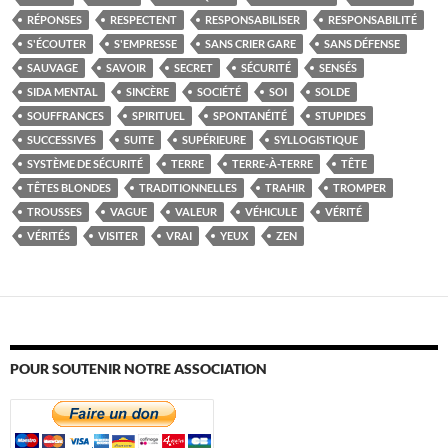
RÉPONSES
RESPECTENT
RESPONSABILISER
RESPONSABILITÉ
S'ÉCOUTER
S'EMPRESSE
SANS CRIER GARE
SANS DÉFENSE
SAUVAGE
SAVOIR
SECRET
SÉCURITÉ
SENSÉS
SIDA MENTAL
SINCÈRE
SOCIÉTÉ
SOI
SOLDE
SOUFFRANCES
SPIRITUEL
SPONTANÉITÉ
STUPIDES
SUCCESSIVES
SUITE
SUPÉRIEURE
SYLLOGISTIQUE
SYSTÈME DE SÉCURITÉ
TERRE
TERRE-À-TERRE
TÊTE
TÊTES BLONDES
TRADITIONNELLES
TRAHIR
TROMPER
TROUSSES
VAGUE
VALEUR
VÉHICULE
VÉRITÉ
VÉRITÉS
VISITER
VRAI
YEUX
ZEN
POUR SOUTENIR NOTRE ASSOCIATION