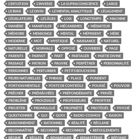
L'INTUITION
L'INVERSE
LA SUPRACONSCIENCE
LARGE
LE BIAIS
LE DIVIN
LE MENTAL ANALYTIQUE
LÉGALEMENT
LÉGISLATEURS
LES ÂGES
LOIS
LONGTEMPS
MACHINE
MANIÈRE
MANIPULER
MÉCANISMES
MÉDIATEUR
MÉMOIRE
MENSONGE
MENTAL
MÉPRISENT
MÈRE
MODERNE
MOT
MYSTIQUE
NAISSANCE
NATUREL
NATURELLE
NORMALE
OPPOSÉ
OUVRIERS
PAGE
PARENTS
PARFAIT
PART
PARTAGER
PARTIE DIVINE
PASSAGE
PATRON
PAUVRE
PERPÉTRER
PERSONNALITÉ
PERSONNES
PERTURBER
PETITS BOUCHONS
PEURS NATURELLES
PHRASE
PLACE
PONDENT
PORTION MENTALE
POSTE DE CONTRÔLE
POUSSÉ
POUVOIR
PRÊCHER
PRÉMÂCHÉES
PRÉPONDÉRANTE
PRIVÉE
PROBLÈME
PROCESSUS
PROFESSEURS
PROFITER
PROJETER
PROMULGUÉ
PROPRIÉTÉ
PROTÉGÉS
PSYCHÉ
QUESTIONNER
QUI
QUOI
RADIO-COSMOS
RAISON
RAISONNEMENT
RATIONNEL
RÉALITÉ
RÉCLAME
RECONNAÎTRE
RECONNU
RECONNUS
REFOULEMENTS
RÉGIME
RÈGLES
REMARQUER
REMASTÉRISÉ
RÉPONSE