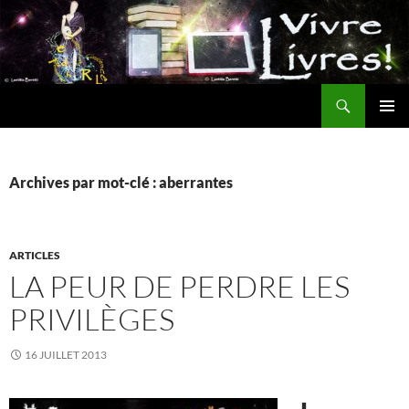
Aller
au
contenu
Recherche
MENU
PRINCI
Archives par mot-clé : aberrantes
ARTICLES
LA PEUR DE PERDRE LES
PRIVILÈGES
16 JUILLET 2013