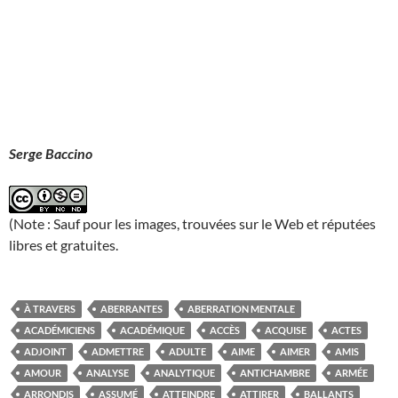
Serge Baccino
(Note : Sauf pour les images, trouvées sur le Web et réputées
libres et gratuites.
À TRAVERS
ABERRANTES
ABERRATION MENTALE
ACADÉMICIENS
ACADÉMIQUE
ACCÈS
ACQUISE
ACTES
ADJOINT
ADMETTRE
ADULTE
AIME
AIMER
AMIS
AMOUR
ANALYSE
ANALYTIQUE
ANTICHAMBRE
ARMÉE
ARRONDIS
ASSUMÉ
ATTEINDRE
ATTIRER
BALLANTS