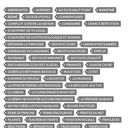
ABERRANTES
AMENDES
AU PLUS HAUT POINT
BARATINÉ
BERNÉ
CEUX DU PEUPLE
COMMENTAIRES
COMPLOT CONTRE LA NATION
CONDAMNÉ
CRIME À RÉPÉTITION
D'UN POINT DE VU LÉGAL
D'UN POINT DE VU PSYCHOLOGIQUE ET HUMAIN
DÉFENDRE LA PIRATERIE
DESTRUCTEURS
DISPROPORTIONNÉES
DOMMAGES OCCASIONNÉS
DROITS D'AUTEURS
EMPLOI
EN FRANCE
EN TOUTE IMPUNITÉ
EN TOUTE LÉGALITÉ
ENCOURAGER CE QUI EST ILLÉGAL
FINANCES
GAIN DE CAUSE
GOBER LES RÉPONSES-BATEAUX
INJUSTICES
L'ETAT
L'HOMME DU PEUPLE
L'INJUSTICE
LA MUSIQUE
LA PEUR DE PERDRE LES PRIVILÈGES
LA RÉPLIQUE-QUI-TUE
LE CINÉMA
LE CONSOMMATEUR MOYEN
LE DÉBAT NE SOUFFRE AUCUNE DISCUSSION
LE PREMIER QUIDAM
NOTRE CHÈRE JUSTICE FRANÇAISE
ŒUVRE PROTÉGÉE
PEINE DE PRISONS
PEINES ENCOURUES
PIRATES DU NET
PLAINTE
PLEURER DE HONTE
POSITION SOCIALE
PRIVILÈGES
RÉACTIONS
RÉPARATION
TÉLÉCHARGE
TRAIN D EVIE