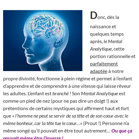
D
onc, dès la
naissance et
quelques temps
après,
le Mental
Analytique
, cette
portion rationnelle et
parfaitement
adaptée
à notre
propre divinité, fonctionne à plein régime et permet à l’enfant
d’apprendre et de comprendre à une vitesse qui laisse rêveur
les adultes. L’enfant est
branché
! Son
Mental Analytique
est
comme un pied de nez (pour ne pas dire un doigt !) aux
prétentions de certains mystiques qui affirment haut et fort
que «
l’homme ne peut se servir de sa tête et de son cœur avec le
même bonheur, car la tête tue le cœur…
» (Prout !) Personne n’a
même songé qu’il pouvait en être tout autrement…
Ou que ça
pouvait même être l’inverse !