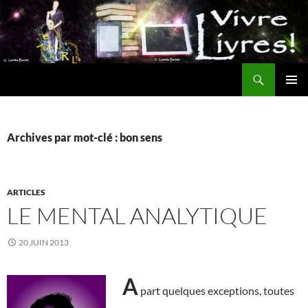
Aller
au
contenu
Recherche
MENU
PRINCI
Archives par mot-clé : bon sens
ARTICLES
LE MENTAL ANALYTIQUE
20 JUIN 2013
A
part quelques exceptions, toutes