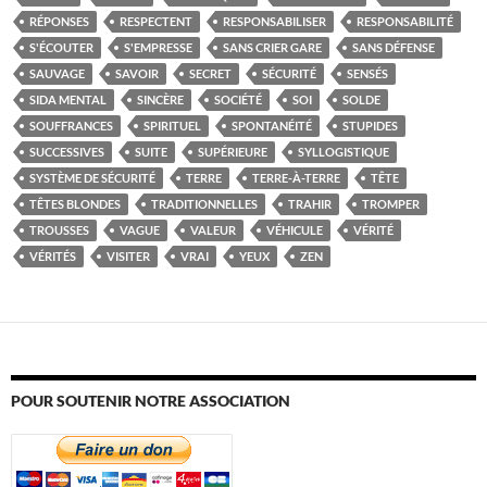
RÉPONSES
RESPECTENT
RESPONSABILISER
RESPONSABILITÉ
S'ÉCOUTER
S'EMPRESSE
SANS CRIER GARE
SANS DÉFENSE
SAUVAGE
SAVOIR
SECRET
SÉCURITÉ
SENSÉS
SIDA MENTAL
SINCÈRE
SOCIÉTÉ
SOI
SOLDE
SOUFFRANCES
SPIRITUEL
SPONTANÉITÉ
STUPIDES
SUCCESSIVES
SUITE
SUPÉRIEURE
SYLLOGISTIQUE
SYSTÈME DE SÉCURITÉ
TERRE
TERRE-À-TERRE
TÊTE
TÊTES BLONDES
TRADITIONNELLES
TRAHIR
TROMPER
TROUSSES
VAGUE
VALEUR
VÉHICULE
VÉRITÉ
VÉRITÉS
VISITER
VRAI
YEUX
ZEN
POUR SOUTENIR NOTRE ASSOCIATION