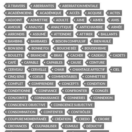
À TRAVERS
ABERRANTES
ABERRATION MENTALE
ACADÉMICIENS
ACADÉMIQUE
ACCÈS
ACQUISE
ACTES
ADJOINT
ADMETTRE
ADULTE
AIME
AIMER
AMIS
AMOUR
ANALYSE
ANALYTIQUE
ANTICHAMBRE
ARMÉE
ARRONDIS
ASSUMÉ
ATTEINDRE
ATTIRER
BALLANTS
BAMBINS
BARBARES
BESOIN COMPULSIF
BIEN HUILÉ
BON SENS
BONNE FOI
BOUCHE BÉE
BOUDDHISME
BOULETS
BRANCHÉ
BRAS
CACHER
CADEAU
CADETS
CAFÉ
CAPABLE
CAPABLES
CAUSE
CEINTURE
CERVEAU
CERVELLE
CHAIR
CHANTAGE AFFECTIF
CIEL
CINQ SENS
COEUR
COMMENTAIRES
COMMETTRE
COMPLET
COMPRENDRE
CONCEPTS
CONDITION
CONDITIONNE
CONFIANCE
CONFRONTER
CONGÉS
CONJOINTS
CONNAISSANCE
CONNERIES
CONNEXION
CONSCIENCE OBJECTIVE
CONSCIENCE SUBJECTIVE
CONSOMMATION
CONTENTER
CONTRÔLER
COUPURE MOMENTANÉE
CRÉATION
CREDO
CROIRE
CROYANCES
CULPABILISER
CUMULE
DÉDUCTIF