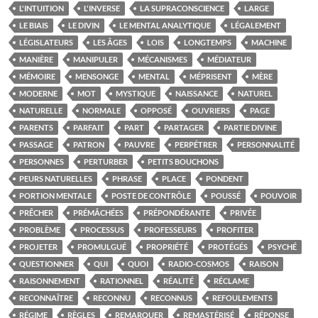
L'INTUITION
L'INVERSE
LA SUPRACONSCIENCE
LARGE
LE BIAIS
LE DIVIN
LE MENTAL ANALYTIQUE
LÉGALEMENT
LÉGISLATEURS
LES ÂGES
LOIS
LONGTEMPS
MACHINE
MANIÈRE
MANIPULER
MÉCANISMES
MÉDIATEUR
MÉMOIRE
MENSONGE
MENTAL
MÉPRISENT
MÈRE
MODERNE
MOT
MYSTIQUE
NAISSANCE
NATUREL
NATURELLE
NORMALE
OPPOSÉ
OUVRIERS
PAGE
PARENTS
PARFAIT
PART
PARTAGER
PARTIE DIVINE
PASSAGE
PATRON
PAUVRE
PERPÉTRER
PERSONNALITÉ
PERSONNES
PERTURBER
PETITS BOUCHONS
PEURS NATURELLES
PHRASE
PLACE
PONDENT
PORTION MENTALE
POSTE DE CONTRÔLE
POUSSÉ
POUVOIR
PRÊCHER
PRÉMÂCHÉES
PRÉPONDÉRANTE
PRIVÉE
PROBLÈME
PROCESSUS
PROFESSEURS
PROFITER
PROJETER
PROMULGUÉ
PROPRIÉTÉ
PROTÉGÉS
PSYCHÉ
QUESTIONNER
QUI
QUOI
RADIO-COSMOS
RAISON
RAISONNEMENT
RATIONNEL
RÉALITÉ
RÉCLAME
RECONNAÎTRE
RECONNU
RECONNUS
REFOULEMENTS
RÉGIME
RÈGLES
REMARQUER
REMASTÉRISÉ
RÉPONSE