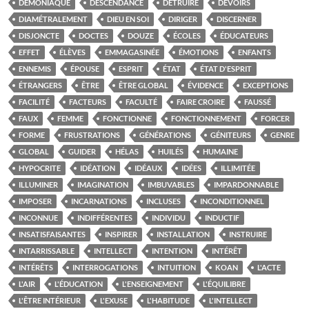
DÉMONIAQUE
DESCENDANCE
DÉTRUIRE
DEVOIRS
DIAMÉTRALEMENT
DIEU EN SOI
DIRIGER
DISCERNER
DISJONCTE
DOCTES
DOUZE
ÉCOLES
ÉDUCATEURS
EFFET
ÉLÈVES
EMMAGASINÉE
ÉMOTIONS
ENFANTS
ENNEMIS
ÉPOUSE
ESPRIT
ÉTAT
ÉTAT D'ESPRIT
ÉTRANGERS
ÊTRE
ÊTRE GLOBAL
ÉVIDENCE
EXCEPTIONS
FACILITÉ
FACTEURS
FACULTÉ
FAIRE CROIRE
FAUSSÉ
FAUX
FEMME
FONCTIONNE
FONCTIONNEMENT
FORCER
FORME
FRUSTRATIONS
GÉNÉRATIONS
GÉNITEURS
GENRE
GLOBAL
GUIDER
HÉLAS
HUILÉS
HUMAINE
HYPOCRITE
IDÉATION
IDÉAUX
IDÉES
ILLIMITÉE
ILLUMINER
IMAGINATION
IMBUVABLES
IMPARDONNABLE
IMPOSER
INCARNATIONS
INCLUSES
INCONDITIONNEL
INCONNUE
INDIFFÉRENTES
INDIVIDU
INDUCTIF
INSATISFAISANTES
INSPIRER
INSTALLATION
INSTRUIRE
INTARRISSABLE
INTELLECT
INTENTION
INTÉRÊT
INTÉRÊTS
INTERROGATIONS
INTUITION
KOAN
L'ACTE
L'AIR
L'ÉDUCATION
L'ENSEIGNEMENT
L'ÉQUILIBRE
L'ÊTRE INTÉRIEUR
L'EXUSE
L'HABITUDE
L'INTELLECT