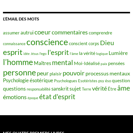
L’ÉMAIL DES MOTS
coeur
commentaires
autrui
assumer
comprendre
conscience
Dieu
conscient
corps
connaissance
esprit
l'esprit
Lumière
la vérité
idée
Jésus
l'ego
l'âme
logique
l’homme
mental
Maîtres
Moi-Idéalisé
pensées
paix
personne
pouvoir
peur
processus mentaux
plaisir
Psychologie ésotérique
question
Psychologues Esotéristes
psy éso
âme
vérité
questions
sujet
sanskrit
Être
responsabilité
Terre
état d'esprit
émotions
époque