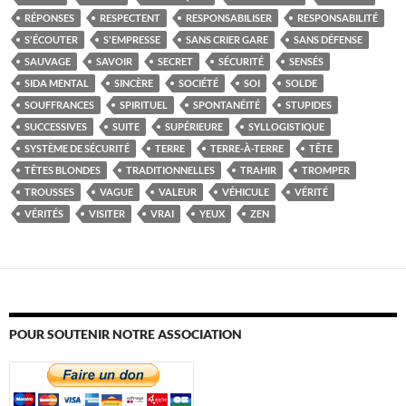
RÉPONSES
RESPECTENT
RESPONSABILISER
RESPONSABILITÉ
S'ÉCOUTER
S'EMPRESSE
SANS CRIER GARE
SANS DÉFENSE
SAUVAGE
SAVOIR
SECRET
SÉCURITÉ
SENSÉS
SIDA MENTAL
SINCÈRE
SOCIÉTÉ
SOI
SOLDE
SOUFFRANCES
SPIRITUEL
SPONTANÉITÉ
STUPIDES
SUCCESSIVES
SUITE
SUPÉRIEURE
SYLLOGISTIQUE
SYSTÈME DE SÉCURITÉ
TERRE
TERRE-À-TERRE
TÊTE
TÊTES BLONDES
TRADITIONNELLES
TRAHIR
TROMPER
TROUSSES
VAGUE
VALEUR
VÉHICULE
VÉRITÉ
VÉRITÉS
VISITER
VRAI
YEUX
ZEN
POUR SOUTENIR NOTRE ASSOCIATION