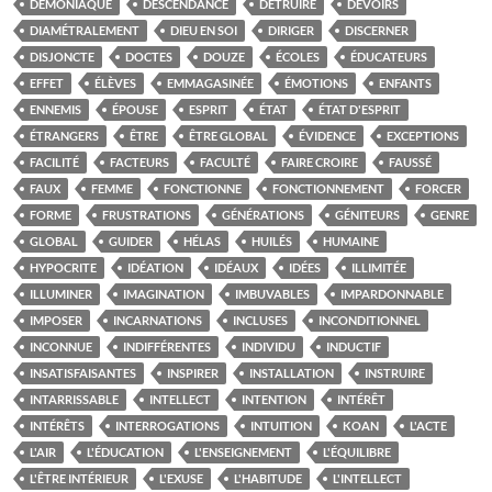
DÉMONIAQUE
DESCENDANCE
DÉTRUIRE
DEVOIRS
DIAMÉTRALEMENT
DIEU EN SOI
DIRIGER
DISCERNER
DISJONCTE
DOCTES
DOUZE
ÉCOLES
ÉDUCATEURS
EFFET
ÉLÈVES
EMMAGASINÉE
ÉMOTIONS
ENFANTS
ENNEMIS
ÉPOUSE
ESPRIT
ÉTAT
ÉTAT D'ESPRIT
ÉTRANGERS
ÊTRE
ÊTRE GLOBAL
ÉVIDENCE
EXCEPTIONS
FACILITÉ
FACTEURS
FACULTÉ
FAIRE CROIRE
FAUSSÉ
FAUX
FEMME
FONCTIONNE
FONCTIONNEMENT
FORCER
FORME
FRUSTRATIONS
GÉNÉRATIONS
GÉNITEURS
GENRE
GLOBAL
GUIDER
HÉLAS
HUILÉS
HUMAINE
HYPOCRITE
IDÉATION
IDÉAUX
IDÉES
ILLIMITÉE
ILLUMINER
IMAGINATION
IMBUVABLES
IMPARDONNABLE
IMPOSER
INCARNATIONS
INCLUSES
INCONDITIONNEL
INCONNUE
INDIFFÉRENTES
INDIVIDU
INDUCTIF
INSATISFAISANTES
INSPIRER
INSTALLATION
INSTRUIRE
INTARRISSABLE
INTELLECT
INTENTION
INTÉRÊT
INTÉRÊTS
INTERROGATIONS
INTUITION
KOAN
L'ACTE
L'AIR
L'ÉDUCATION
L'ENSEIGNEMENT
L'ÉQUILIBRE
L'ÊTRE INTÉRIEUR
L'EXUSE
L'HABITUDE
L'INTELLECT