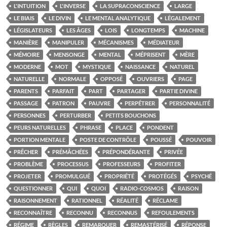
L'INTUITION
L'INVERSE
LA SUPRACONSCIENCE
LARGE
LE BIAIS
LE DIVIN
LE MENTAL ANALYTIQUE
LÉGALEMENT
LÉGISLATEURS
LES ÂGES
LOIS
LONGTEMPS
MACHINE
MANIÈRE
MANIPULER
MÉCANISMES
MÉDIATEUR
MÉMOIRE
MENSONGE
MENTAL
MÉPRISENT
MÈRE
MODERNE
MOT
MYSTIQUE
NAISSANCE
NATUREL
NATURELLE
NORMALE
OPPOSÉ
OUVRIERS
PAGE
PARENTS
PARFAIT
PART
PARTAGER
PARTIE DIVINE
PASSAGE
PATRON
PAUVRE
PERPÉTRER
PERSONNALITÉ
PERSONNES
PERTURBER
PETITS BOUCHONS
PEURS NATURELLES
PHRASE
PLACE
PONDENT
PORTION MENTALE
POSTE DE CONTRÔLE
POUSSÉ
POUVOIR
PRÊCHER
PRÉMÂCHÉES
PRÉPONDÉRANTE
PRIVÉE
PROBLÈME
PROCESSUS
PROFESSEURS
PROFITER
PROJETER
PROMULGUÉ
PROPRIÉTÉ
PROTÉGÉS
PSYCHÉ
QUESTIONNER
QUI
QUOI
RADIO-COSMOS
RAISON
RAISONNEMENT
RATIONNEL
RÉALITÉ
RÉCLAME
RECONNAÎTRE
RECONNU
RECONNUS
REFOULEMENTS
RÉGIME
RÈGLES
REMARQUER
REMASTÉRISÉ
RÉPONSE