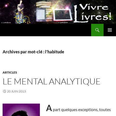
Aller
au
contenu
Recherche
MENU
PRINCI
Archives par mot-clé : l’habitude
ARTICLES
LE MENTAL ANALYTIQUE
20 JUIN 2013
A
part quelques exceptions, toutes