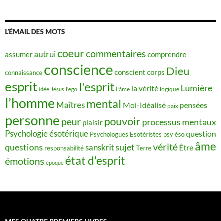
L’ÉMAIL DES MOTS
coeur
commentaires
autrui
assumer
comprendre
conscience
Dieu
conscient
corps
connaissance
esprit
l'esprit
Lumière
la vérité
idée
Jésus
l'ego
l'âme
logique
l’homme
mental
Maîtres
Moi-Idéalisé
pensées
paix
personne
pouvoir
peur
processus mentaux
plaisir
Psychologie ésotérique
question
Psychologues Esotéristes
psy éso
âme
vérité
questions
sujet
sanskrit
Être
responsabilité
Terre
état d'esprit
émotions
époque