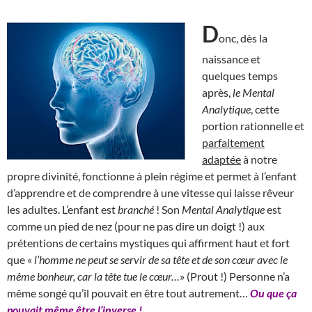
D
onc, dès la
naissance et
quelques temps
après,
le Mental
Analytique
, cette
portion rationnelle et
parfaitement
adaptée
à notre
propre divinité, fonctionne à plein régime et permet à l’enfant
d’apprendre et de comprendre à une vitesse qui laisse rêveur
les adultes. L’enfant est
branché
! Son
Mental Analytique
est
comme un pied de nez (pour ne pas dire un doigt !) aux
prétentions de certains mystiques qui affirment haut et fort
que «
l’homme ne peut se servir de sa tête et de son cœur avec le
même bonheur, car la tête tue le cœur…
» (Prout !) Personne n’a
même songé qu’il pouvait en être tout autrement…
Ou que ça
pouvait même être l’inverse !