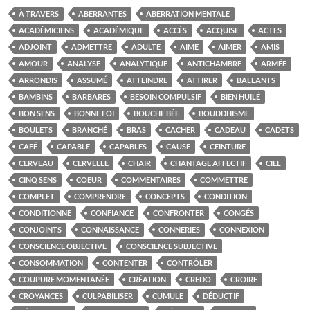
À TRAVERS
ABERRANTES
ABERRATION MENTALE
ACADÉMICIENS
ACADÉMIQUE
ACCÈS
ACQUISE
ACTES
ADJOINT
ADMETTRE
ADULTE
AIME
AIMER
AMIS
AMOUR
ANALYSE
ANALYTIQUE
ANTICHAMBRE
ARMÉE
ARRONDIS
ASSUMÉ
ATTEINDRE
ATTIRER
BALLANTS
BAMBINS
BARBARES
BESOIN COMPULSIF
BIEN HUILÉ
BON SENS
BONNE FOI
BOUCHE BÉE
BOUDDHISME
BOULETS
BRANCHÉ
BRAS
CACHER
CADEAU
CADETS
CAFÉ
CAPABLE
CAPABLES
CAUSE
CEINTURE
CERVEAU
CERVELLE
CHAIR
CHANTAGE AFFECTIF
CIEL
CINQ SENS
COEUR
COMMENTAIRES
COMMETTRE
COMPLET
COMPRENDRE
CONCEPTS
CONDITION
CONDITIONNE
CONFIANCE
CONFRONTER
CONGÉS
CONJOINTS
CONNAISSANCE
CONNERIES
CONNEXION
CONSCIENCE OBJECTIVE
CONSCIENCE SUBJECTIVE
CONSOMMATION
CONTENTER
CONTRÔLER
COUPURE MOMENTANÉE
CRÉATION
CREDO
CROIRE
CROYANCES
CULPABILISER
CUMULE
DÉDUCTIF