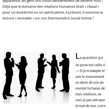
apparence, les gens ont choisi délibérément de devenir fous !
Déjà que le domaine des relations humaines était «
chaud
»
pour un ésotériste ou un spiritualiste, à présent, il avoisine la
lecture «
invivable
» sur son thermomètre social intime !
L
a question qui
se pose est celle ci
: «
Si je m’adapte et
suis le mouvement
en dents de scie du
mental tortueux de
mes relations, ne
vais-je pas attraper
le mal de mer, voire