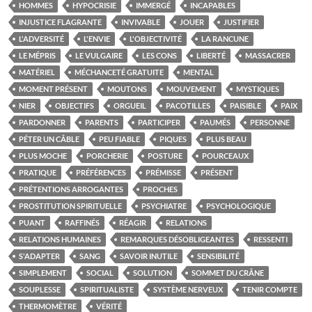
HOMMES
HYPOCRISIE
IMMERGÉ
INCAPABLES
INJUSTICE FLAGRANTE
INVIVABLE
JOUER
JUSTIFIER
L'ADVERSITÉ
L'ENVIE
L'OBJECTIVITÉ
LA RANCUNE
LE MÉPRIS
LE VULGAIRE
LES CONS
LIBERTÉ
MASSACRER
MATÉRIEL
MÉCHANCETÉ GRATUITE
MENTAL
MOMENT PRÉSENT
MOUTONS
MOUVEMENT
MYSTIQUES
NIER
OBJECTIFS
ORGUEIL
PACOTILLES
PAISIBLE
PAIX
PARDONNER
PARENTS
PARTICIPER
PAUMÉS
PERSONNE
PÉTER UN CÂBLE
PEU FIABLE
PIQUES
PLUS BEAU
PLUS MOCHE
PORCHERIE
POSTURE
POURCEAUX
PRATIQUE
PRÉFÉRENCES
PRÉMISSE
PRÉSENT
PRÉTENTIONS ARROGANTES
PROCHES
PROSTITUTION SPIRITUELLE
PSYCHIATRE
PSYCHOLOGIQUE
PUANT
RAFFINÉS
RÉAGIR
RELATIONS
RELATIONS HUMAINES
REMARQUES DÉSOBLIGEANTES
RESSENTI
S'ADAPTER
SANG
SAVOIR INUTILE
SENSIBILITÉ
SIMPLEMENT
SOCIAL
SOLUTION
SOMMET DU CRÂNE
SOUPLESSE
SPIRITUALISTE
SYSTÈME NERVEUX
TENIR COMPTE
THERMOMÈTRE
VÉRITÉ