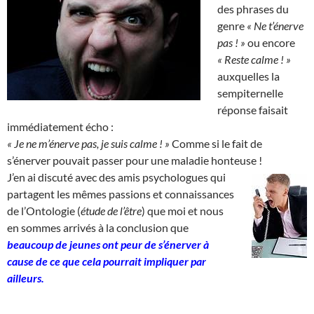
des phrases du
genre
« Ne t’énerve
pas ! »
ou encore
« Reste calme ! »
auxquelles la
sempiternelle
réponse faisait
immédiatement écho :
« Je ne m’énerve pas, je suis calme ! »
Comme si le fait de
s’énerver pouvait passer pour une maladie honteuse !
J’en ai discuté avec des amis psychologues qui
partagent les mêmes passions et connaissances
de l’Ontologie (
étude de l’être
) que moi et nous
en sommes arrivés à la conclusion que
beaucoup de jeunes ont peur de s’énerver à
cause de ce que cela pourrait impliquer par
ailleurs.