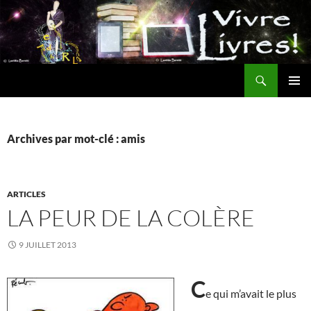
Aller
au
contenu
Recherche
MENU
PRINCI
Archives par mot-clé : amis
ARTICLES
LA PEUR DE LA COLÈRE
9 JUILLET 2013
C
e qui m’avait le plus