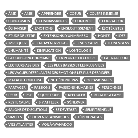
ÂME
AMIS
APPRENDRE
COEUR
COLÈRE IMMENSE
CONCLUSION
CONNAISSANCES
CONTRÔLE
COURAGEUX
ÉCHANGER
ÉMOTIONS
ENGLOUTISSEMENT
ÉSOTÉRISTES
ÉTUDE DE L'ÊTRE
EXTENSIONS D'UN MÊME SOI
HONTE
IDÉE
IMPLIQUER
JE NE M'ÉNERVE PAS
JE SUIS CALME
JEUNES GENS
L'HUMANITÉ
L'IMPLICATION
L’ONTOLOGIE
LA CONSCIENCE HUMAINE
LA PEUR DE LA COLÈRE
LA TRADITION
LECTEURS ASSIDUS
LES PLUS BASSES ET LES PLUS VILES
LES VAGUES DÉFERLANTES DES ÉMOTIONS LES PLUS DÉBRIDÉES
MALADIE HONTEUSE
NE T'ÉNERVE PAS
OCCASIONNELS
PARTAGER
PASSIONS
PASSIONS HUMAINES
PERSONNES
PEUR
PSY
QUESTIONS
REFOULER
RELATIFS À L'ÂME
RESTE CALME
S'Y ATTELER
S’ÉNERVER
SALONS DE DISCUTIONS
SE DÉVERSER
SEMPITERNELLE
SIMPLES
SOUVENIRS ANIMIQUES
TÉMOIGNAGES
VIES ATLANTES
VOILÀ-WANADOO