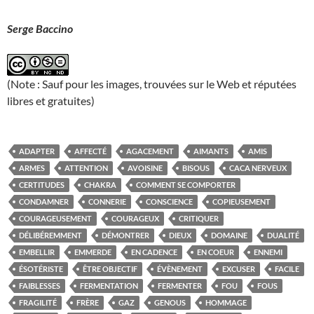
Serge Baccino
(Note : Sauf pour les images, trouvées sur le Web et réputées
libres et gratuites)
ADAPTER
AFFECTÉ
AGACEMENT
AIMANTS
AMIS
ARMES
ATTENTION
AVOISINE
BISOUS
CACA NERVEUX
CERTITUDES
CHAKRA
COMMENT SE COMPORTER
CONDAMNER
CONNERIE
CONSCIENCE
COPIEUSEMENT
COURAGEUSEMENT
COURAGEUX
CRITIQUER
DÉLIBÉREMMENT
DÉMONTRER
DIEUX
DOMAINE
DUALITÉ
EMBELLIR
EMMERDE
EN CADENCE
EN COEUR
ENNEMI
ÉSOTÉRISTE
ÊTRE OBJECTIF
ÉVÈNEMENT
EXCUSER
FACILE
FAIBLESSES
FERMENTATION
FERMENTER
FOU
FOUS
FRAGILITÉ
FRÈRE
GAZ
GENOUS
HOMMAGE