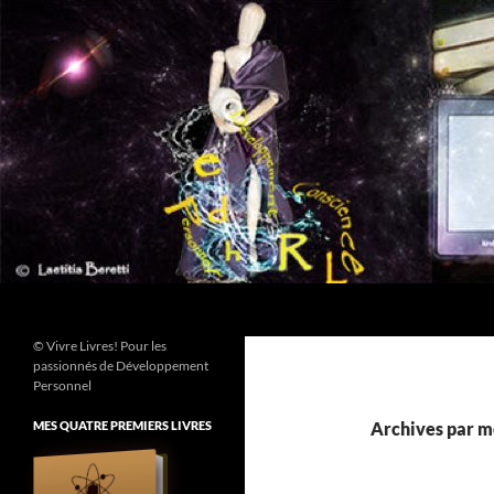
Aller
au
contenu
Recherche
© Vivre Livres! Pour les
passionnés de Développement
Personnel
MES QUATRE PREMIERS LIVRES
Archives par mo