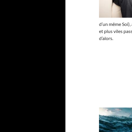
d’un même Soi), 
et plus viles pa
d’alors.