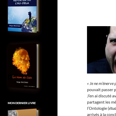
« Je ne m’énerve p
pouvait passer 
J’en ai discuté 
partagent les m
MON DERNIER LIVRE
l’Ontologie (
étud
arrivés à la con