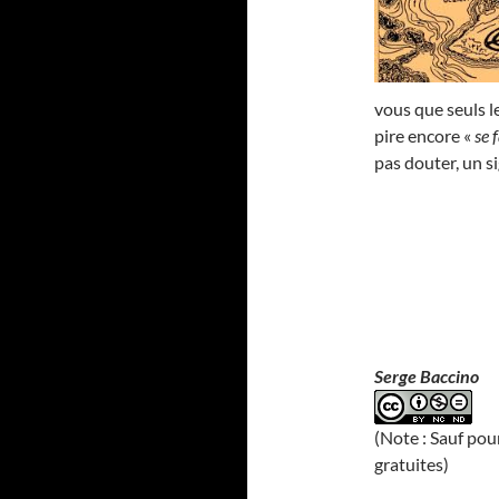
vous que seuls l
pire encore «
se 
pas douter, un s
Serge Baccino
(Note : Sauf pou
gratuites)