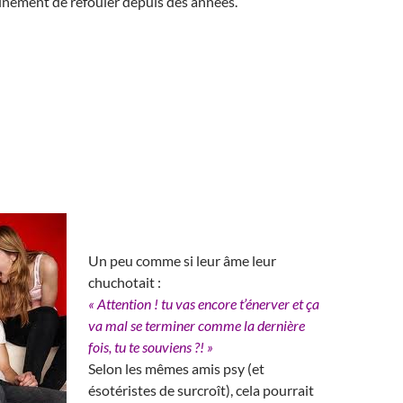
ainement de refouler depuis des années.
Un peu comme si leur âme leur
chuchotait :
« Attention ! tu vas encore t’énerver et ça
va mal se terminer comme la dernière
fois, tu te souviens ?! »
Selon les mêmes amis psy (et
ésotéristes de surcroît), cela pourrait