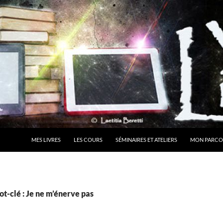
MES LIVRES
LES COURS
SÉMINAIRES ET ATELIERS
MON PARCO
t-clé : Je ne m’énerve pas