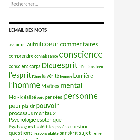
Rechercher :
L’ÉMAIL DES MOTS
coeur
commentaires
autrui
assumer
conscience
comprendre
connaissance
esprit
Dieu
conscient
corps
idée
Jésus
l'ego
l'esprit
Lumière
la vérité
l'âme
logique
l’homme
mental
Maîtres
personne
Moi-Idéalisé
pensées
paix
pouvoir
peur
plaisir
processus mentaux
Psychologie ésotérique
question
Psychologues Esotéristes
psy éso
questions
sujet
sanskrit
responsabilité
Terre