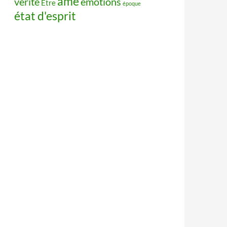
âme
vérité
émotions
Être
époque
état d'esprit