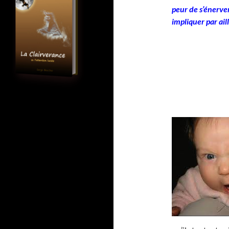
peur de s’énerver
impliquer par ail