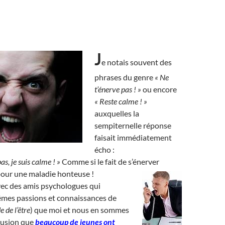
J
e notais souvent des
phrases du genre
« Ne
t’énerve pas ! »
ou encore
« Reste calme ! »
auxquelles la
sempiternelle réponse
faisait immédiatement
écho :
as, je suis calme ! »
Comme si le fait de s’énerver
pour une maladie honteuse !
avec des amis psychologues qui
êmes passions et connaissances de
e de l’être
) que moi et nous en sommes
clusion que
beaucoup de jeunes ont