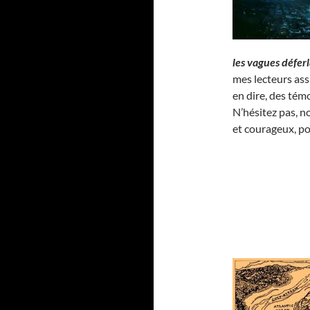
les vagues défer
mes lecteurs as
en dire, des té
N’hésitez pas, n
et courageux, p