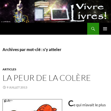
Aller
au
contenu
Recherche
MENU
PRINCI
Archives par mot-clé : s’y atteler
ARTICLES
LA PEUR DE LA COLÈRE
9 JUILLET 2013
C
e qui m’avait le plus