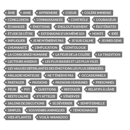
ÂME
AMIS
APPRENDRE
COEUR
COLÈRE IMMENSE
CONCLUSION
CONNAISSANCES
CONTRÔLE
COURAGEUX
ÉCHANGER
ÉMOTIONS
ENGLOUTISSEMENT
ÉSOTÉRISTES
ÉTUDE DE L'ÊTRE
EXTENSIONS D'UN MÊME SOI
HONTE
IDÉE
IMPLIQUER
JE NE M'ÉNERVE PAS
JE SUIS CALME
JEUNES GENS
L'HUMANITÉ
L'IMPLICATION
L’ONTOLOGIE
LA CONSCIENCE HUMAINE
LA PEUR DE LA COLÈRE
LA TRADITION
LECTEURS ASSIDUS
LES PLUS BASSES ET LES PLUS VILES
LES VAGUES DÉFERLANTES DES ÉMOTIONS LES PLUS DÉBRIDÉES
MALADIE HONTEUSE
NE T'ÉNERVE PAS
OCCASIONNELS
PARTAGER
PASSIONS
PASSIONS HUMAINES
PERSONNES
PEUR
PSY
QUESTIONS
REFOULER
RELATIFS À L'ÂME
RESTE CALME
S'Y ATTELER
S’ÉNERVER
SALONS DE DISCUTIONS
SE DÉVERSER
SEMPITERNELLE
SIMPLES
SOUVENIRS ANIMIQUES
TÉMOIGNAGES
VIES ATLANTES
VOILÀ-WANADOO