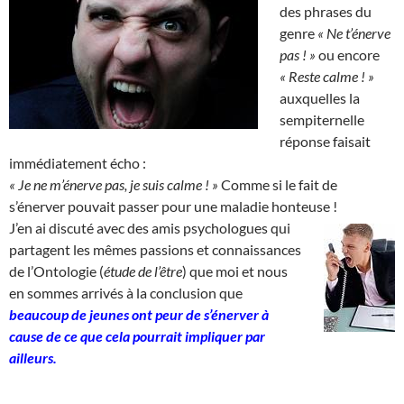
des phrases du
genre
« Ne t’énerve
pas ! »
ou encore
« Reste calme ! »
auxquelles la
sempiternelle
réponse faisait
immédiatement écho :
« Je ne m’énerve pas, je suis calme ! »
Comme si le fait de
s’énerver pouvait passer pour une maladie honteuse !
J’en ai discuté avec des amis psychologues qui
partagent les mêmes passions et connaissances
de l’Ontologie (
étude de l’être
) que moi et nous
en sommes arrivés à la conclusion que
beaucoup de jeunes ont peur de s’énerver à
cause de ce que cela pourrait impliquer par
ailleurs.