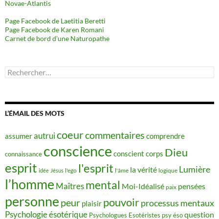
Novae-Atlantis
Page Facebook de Laetitia Beretti
Page Facebook de Karen Romani
Carnet de bord d’une Naturopathe
Rechercher :
L’ÉMAIL DES MOTS
coeur
commentaires
autrui
assumer
comprendre
conscience
Dieu
conscient
corps
connaissance
esprit
l'esprit
Lumière
la vérité
idée
Jésus
l'ego
l'âme
logique
l’homme
mental
Maîtres
Moi-Idéalisé
pensées
paix
personne
pouvoir
peur
processus mentaux
plaisir
Psychologie ésotérique
question
Psychologues Esotéristes
psy éso