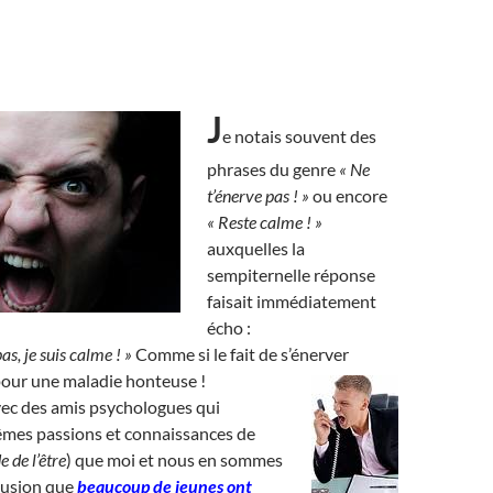
J
e notais souvent des
phrases du genre
« Ne
t’énerve pas ! »
ou encore
« Reste calme ! »
auxquelles la
sempiternelle réponse
faisait immédiatement
écho :
as, je suis calme ! »
Comme si le fait de s’énerver
pour une maladie honteuse !
avec des amis psychologues qui
êmes passions et connaissances de
e de l’être
) que moi et nous en sommes
clusion que
beaucoup de jeunes ont