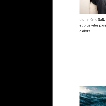
d’un même Soi), 
et plus viles pa
d’alors.