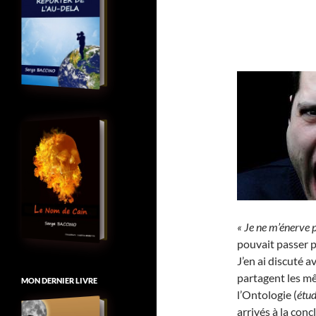
« Je ne m’énerve p
pouvait passer 
J’en ai discuté 
partagent les m
MON DERNIER LIVRE
l’Ontologie (
étud
arrivés à la con