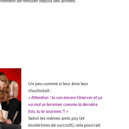
ainement de refouler depuis des années.
Un peu comme si leur âme leur
chuchotait :
« Attention ! tu vas encore t’énerver et ça
va mal se terminer comme la dernière
fois, tu te souviens ?! »
Selon les mêmes amis psy (et
ésotéristes de surcroît), cela pourrait