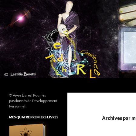
Aller
au
contenu
Recherche
© Vivre Livres! Pour les
passionnés de Développement
Personnel
MES QUATRE PREMIERS LIVRES
Archives par mo