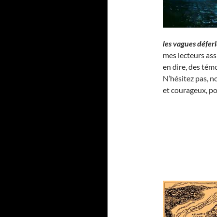
les vagues défer
mes lecteurs as
en dire, des té
N’hésitez pas, n
et courageux, p