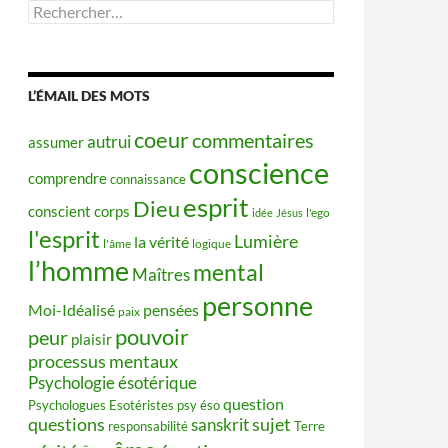
Rechercher :
L’ÉMAIL DES MOTS
coeur
commentaires
autrui
assumer
conscience
comprendre
connaissance
esprit
Dieu
conscient
corps
idée
Jésus
l'ego
l'esprit
Lumière
la vérité
l'âme
logique
l’homme
mental
Maîtres
personne
Moi-Idéalisé
pensées
paix
pouvoir
peur
plaisir
processus mentaux
Psychologie ésotérique
question
Psychologues Esotéristes
psy éso
questions
sujet
sanskrit
responsabilité
Terre