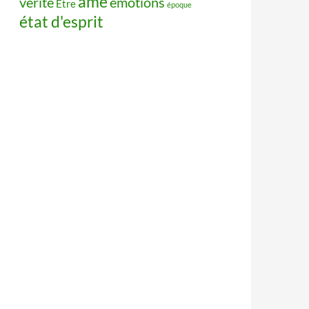
âme
vérité
émotions
Être
époque
état d'esprit