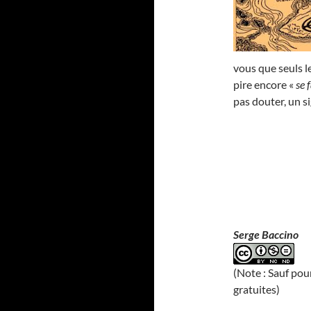
vous que seuls l
pire encore «
se 
pas douter, un s
Serge Baccino
(Note : Sauf pou
gratuites)