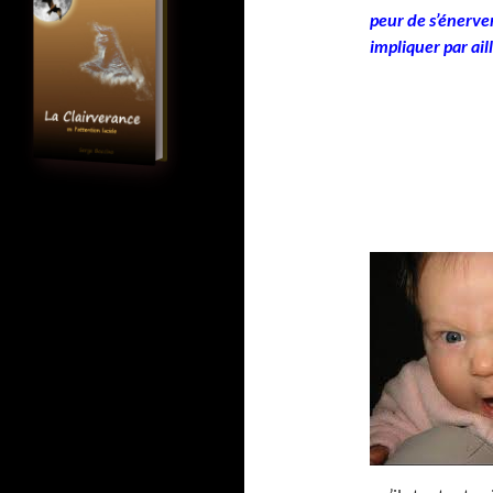
peur de s’énerver
impliquer par ail