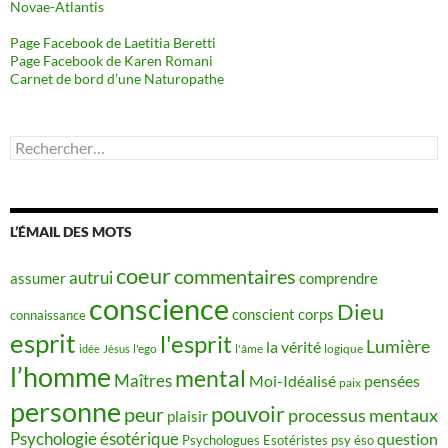
Novae-Atlantis
Page Facebook de Laetitia Beretti
Page Facebook de Karen Romani
Carnet de bord d’une Naturopathe
Rechercher :
L’ÉMAIL DES MOTS
coeur
commentaires
autrui
assumer
comprendre
conscience
Dieu
conscient
corps
connaissance
esprit
l'esprit
Lumière
la vérité
idée
Jésus
l'ego
l'âme
logique
l’homme
mental
Maîtres
Moi-Idéalisé
pensées
paix
personne
pouvoir
peur
processus mentaux
plaisir
Psychologie ésotérique
question
Psychologues Esotéristes
psy éso