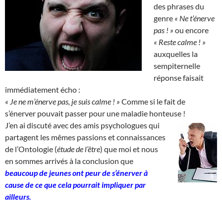
des phrases du
genre
« Ne t’énerve
pas ! »
ou encore
« Reste calme ! »
auxquelles la
sempiternelle
réponse faisait
immédiatement écho :
« Je ne m’énerve pas, je suis calme ! »
Comme si le fait de
s’énerver pouvait passer pour une maladie honteuse !
J’en ai discuté avec des amis psychologues qui
partagent les mêmes passions et connaissances
de l’Ontologie (
étude de l’être
) que moi et nous
en sommes arrivés à la conclusion que
beaucoup de jeunes ont peur de s’énerver à
cause de ce que cela pourrait impliquer par
ailleurs.