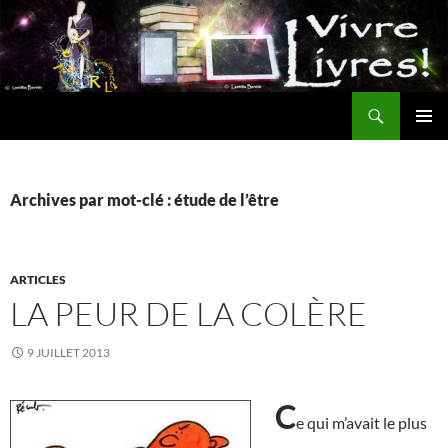
Aller
au
contenu
Recherche
MENU
PRINCI
Archives par mot-clé : étude de l’être
ARTICLES
LA PEUR DE LA COLÈRE
9 JUILLET 2013
C
e qui m’avait le plus