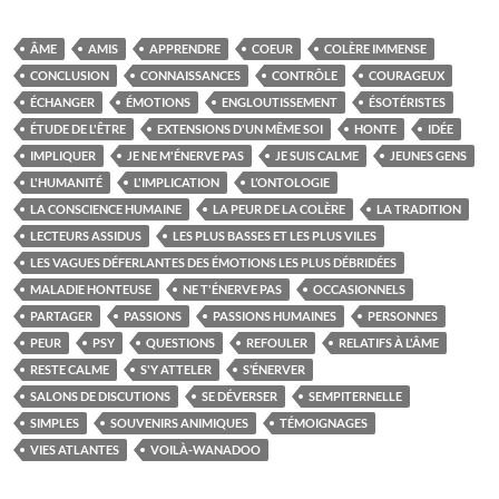
ÂME
AMIS
APPRENDRE
COEUR
COLÈRE IMMENSE
CONCLUSION
CONNAISSANCES
CONTRÔLE
COURAGEUX
ÉCHANGER
ÉMOTIONS
ENGLOUTISSEMENT
ÉSOTÉRISTES
ÉTUDE DE L'ÊTRE
EXTENSIONS D'UN MÊME SOI
HONTE
IDÉE
IMPLIQUER
JE NE M'ÉNERVE PAS
JE SUIS CALME
JEUNES GENS
L'HUMANITÉ
L'IMPLICATION
L’ONTOLOGIE
LA CONSCIENCE HUMAINE
LA PEUR DE LA COLÈRE
LA TRADITION
LECTEURS ASSIDUS
LES PLUS BASSES ET LES PLUS VILES
LES VAGUES DÉFERLANTES DES ÉMOTIONS LES PLUS DÉBRIDÉES
MALADIE HONTEUSE
NE T'ÉNERVE PAS
OCCASIONNELS
PARTAGER
PASSIONS
PASSIONS HUMAINES
PERSONNES
PEUR
PSY
QUESTIONS
REFOULER
RELATIFS À L'ÂME
RESTE CALME
S'Y ATTELER
S’ÉNERVER
SALONS DE DISCUTIONS
SE DÉVERSER
SEMPITERNELLE
SIMPLES
SOUVENIRS ANIMIQUES
TÉMOIGNAGES
VIES ATLANTES
VOILÀ-WANADOO