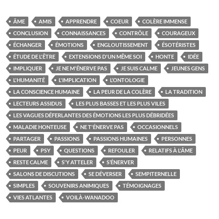
ÂME
AMIS
APPRENDRE
COEUR
COLÈRE IMMENSE
CONCLUSION
CONNAISSANCES
CONTRÔLE
COURAGEUX
ÉCHANGER
ÉMOTIONS
ENGLOUTISSEMENT
ÉSOTÉRISTES
ÉTUDE DE L'ÊTRE
EXTENSIONS D'UN MÊME SOI
HONTE
IDÉE
IMPLIQUER
JE NE M'ÉNERVE PAS
JE SUIS CALME
JEUNES GENS
L'HUMANITÉ
L'IMPLICATION
L’ONTOLOGIE
LA CONSCIENCE HUMAINE
LA PEUR DE LA COLÈRE
LA TRADITION
LECTEURS ASSIDUS
LES PLUS BASSES ET LES PLUS VILES
LES VAGUES DÉFERLANTES DES ÉMOTIONS LES PLUS DÉBRIDÉES
MALADIE HONTEUSE
NE T'ÉNERVE PAS
OCCASIONNELS
PARTAGER
PASSIONS
PASSIONS HUMAINES
PERSONNES
PEUR
PSY
QUESTIONS
REFOULER
RELATIFS À L'ÂME
RESTE CALME
S'Y ATTELER
S’ÉNERVER
SALONS DE DISCUTIONS
SE DÉVERSER
SEMPITERNELLE
SIMPLES
SOUVENIRS ANIMIQUES
TÉMOIGNAGES
VIES ATLANTES
VOILÀ-WANADOO