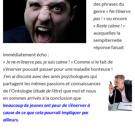
des phrases du
genre
« Ne t’énerve
pas ! »
ou encore
« Reste calme ! »
auxquelles la
sempiternelle
réponse faisait
immédiatement écho :
« Je ne m’énerve pas, je suis calme ! »
Comme si le fait de
s’énerver pouvait passer pour une maladie honteuse !
J’en ai discuté avec des amis psychologues qui
partagent les mêmes passions et connaissances
de l’Ontologie (
étude de l’être
) que moi et nous
en sommes arrivés à la conclusion que
beaucoup de jeunes ont peur de s’énerver à
cause de ce que cela pourrait impliquer par
ailleurs.