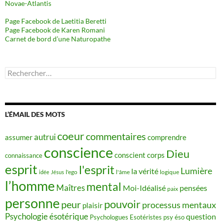
Novae-Atlantis
Page Facebook de Laetitia Beretti
Page Facebook de Karen Romani
Carnet de bord d’une Naturopathe
Rechercher :
L’ÉMAIL DES MOTS
coeur
commentaires
autrui
assumer
comprendre
conscience
Dieu
conscient
corps
connaissance
esprit
l'esprit
Lumière
la vérité
idée
Jésus
l'ego
l'âme
logique
l’homme
mental
Maîtres
Moi-Idéalisé
pensées
paix
personne
pouvoir
peur
processus mentaux
plaisir
Psychologie ésotérique
question
Psychologues Esotéristes
psy éso