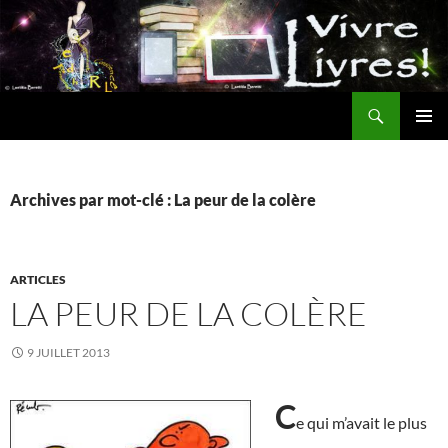
Aller
au
contenu
Recherche
MENU
PRINCI
Archives par mot-clé : La peur de la colère
ARTICLES
LA PEUR DE LA COLÈRE
9 JUILLET 2013
C
e qui m’avait le plus