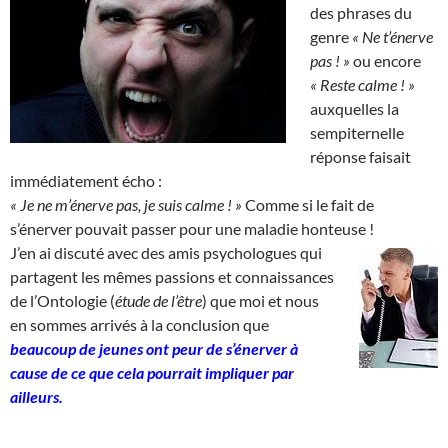
des phrases du
genre
« Ne t’énerve
pas ! »
ou encore
« Reste calme ! »
auxquelles la
sempiternelle
réponse faisait
immédiatement écho :
« Je ne m’énerve pas, je suis calme ! »
Comme si le fait de
s’énerver pouvait passer pour une maladie honteuse !
J’en ai discuté avec des amis psychologues qui
partagent les mêmes passions et connaissances
de l’Ontologie (
étude de l’être
) que moi et nous
en sommes arrivés à la conclusion que
beaucoup de jeunes ont peur de s’énerver à
cause de ce que cela pourrait impliquer par
ailleurs.