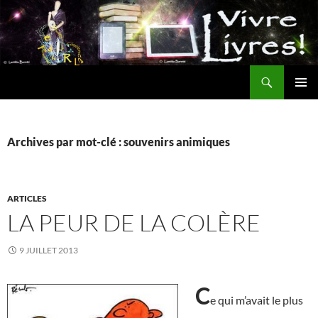
Aller
au
contenu
Recherche
MENU
PRINCI
Archives par mot-clé : souvenirs animiques
ARTICLES
LA PEUR DE LA COLÈRE
9 JUILLET 2013
C
e qui m’avait le plus