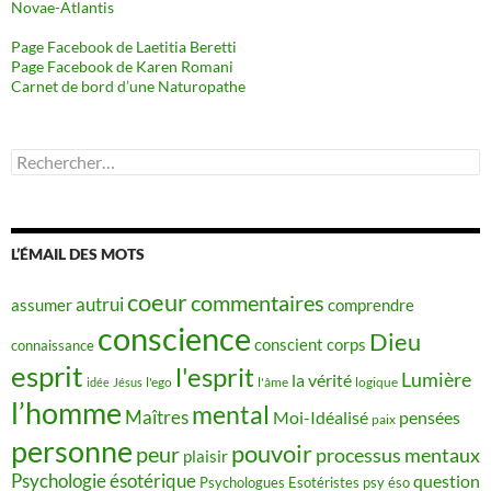
Novae-Atlantis
Page Facebook de Laetitia Beretti
Page Facebook de Karen Romani
Carnet de bord d’une Naturopathe
Rechercher :
L’ÉMAIL DES MOTS
coeur
commentaires
autrui
assumer
comprendre
conscience
Dieu
conscient
corps
connaissance
esprit
l'esprit
Lumière
la vérité
idée
Jésus
l'ego
l'âme
logique
l’homme
mental
Maîtres
Moi-Idéalisé
pensées
paix
personne
pouvoir
peur
processus mentaux
plaisir
Psychologie ésotérique
question
Psychologues Esotéristes
psy éso