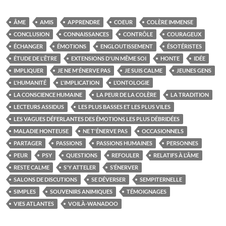
ÂME
AMIS
APPRENDRE
COEUR
COLÈRE IMMENSE
CONCLUSION
CONNAISSANCES
CONTRÔLE
COURAGEUX
ÉCHANGER
ÉMOTIONS
ENGLOUTISSEMENT
ÉSOTÉRISTES
ÉTUDE DE L'ÊTRE
EXTENSIONS D'UN MÊME SOI
HONTE
IDÉE
IMPLIQUER
JE NE M'ÉNERVE PAS
JE SUIS CALME
JEUNES GENS
L'HUMANITÉ
L'IMPLICATION
L’ONTOLOGIE
LA CONSCIENCE HUMAINE
LA PEUR DE LA COLÈRE
LA TRADITION
LECTEURS ASSIDUS
LES PLUS BASSES ET LES PLUS VILES
LES VAGUES DÉFERLANTES DES ÉMOTIONS LES PLUS DÉBRIDÉES
MALADIE HONTEUSE
NE T'ÉNERVE PAS
OCCASIONNELS
PARTAGER
PASSIONS
PASSIONS HUMAINES
PERSONNES
PEUR
PSY
QUESTIONS
REFOULER
RELATIFS À L'ÂME
RESTE CALME
S'Y ATTELER
S’ÉNERVER
SALONS DE DISCUTIONS
SE DÉVERSER
SEMPITERNELLE
SIMPLES
SOUVENIRS ANIMIQUES
TÉMOIGNAGES
VIES ATLANTES
VOILÀ-WANADOO