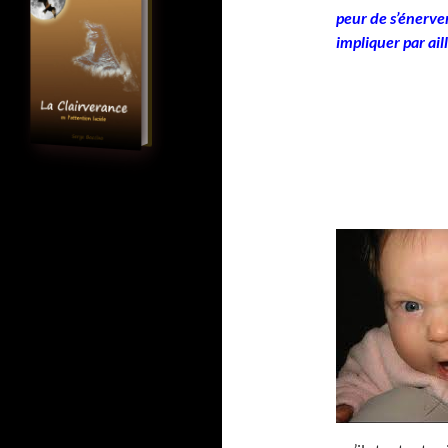
peur de s’énerver
impliquer par ail