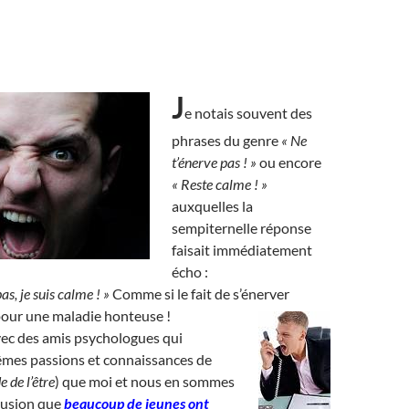
J
e notais souvent des
phrases du genre
« Ne
t’énerve pas ! »
ou encore
« Reste calme ! »
auxquelles la
sempiternelle réponse
faisait immédiatement
écho :
as, je suis calme ! »
Comme si le fait de s’énerver
pour une maladie honteuse !
avec des amis psychologues qui
êmes passions et connaissances de
e de l’être
) que moi et nous en sommes
clusion que
beaucoup de jeunes ont