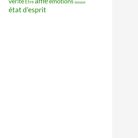
âme
vérité
émotions
Être
époque
état d'esprit