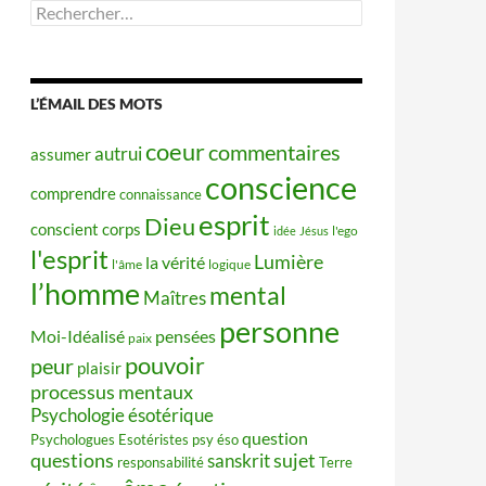
Rechercher :
L’ÉMAIL DES MOTS
coeur
commentaires
autrui
assumer
conscience
comprendre
connaissance
esprit
Dieu
conscient
corps
idée
Jésus
l'ego
l'esprit
Lumière
la vérité
l'âme
logique
l’homme
mental
Maîtres
personne
Moi-Idéalisé
pensées
paix
pouvoir
peur
plaisir
processus mentaux
Psychologie ésotérique
question
Psychologues Esotéristes
psy éso
questions
sujet
sanskrit
responsabilité
Terre