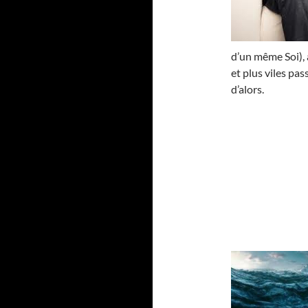
d’un même Soi), 
et plus viles pa
d’alors.