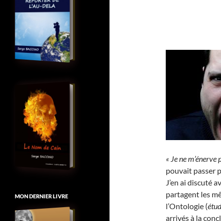
« Je ne m’énerve p
pouvait passer 
J’en ai discuté 
partagent les m
MON DERNIER LIVRE
l’Ontologie (
étud
arrivés à la con