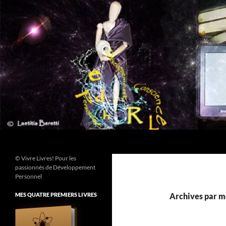
Aller
au
contenu
Recherche
© Vivre Livres! Pour les
passionnés de Développement
Personnel
MES QUATRE PREMIERS LIVRES
Archives par mo