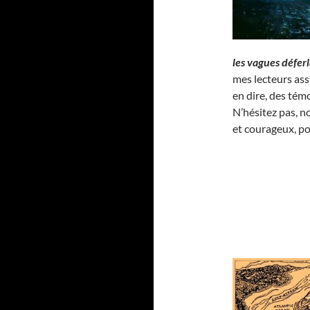
les vagues défer
mes lecteurs as
en dire, des té
N’hésitez pas, n
et courageux, p