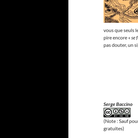
vous que seuls l
pire encore «
se 
pas douter, un s
Serge Baccino
(Note : Sauf pou
gratuites)