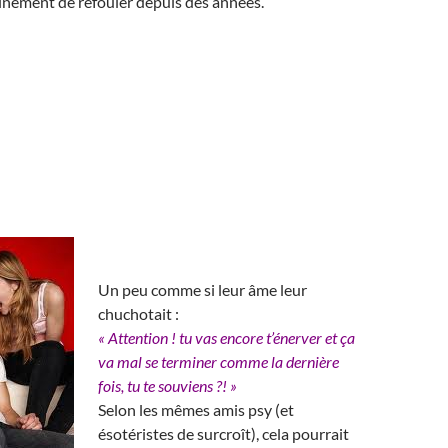
ainement de refouler depuis des années.
Un peu comme si leur âme leur
chuchotait :
« Attention ! tu vas encore t’énerver et ça
va mal se terminer comme la dernière
fois, tu te souviens ?! »
Selon les mêmes amis psy (et
ésotéristes de surcroît), cela pourrait