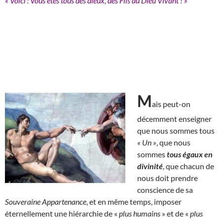
« Voici : Vous êtes tous des dieux, des Fils du Dieu Vivant ! »
M
ais peut-on
décemment enseigner
que nous sommes tous
« Un »
, que nous
sommes
tous égaux en
divinité
, que chacun de
nous doit prendre
conscience de sa
Souveraine Appartenance
, et en même temps, imposer
éternellement une hiérarchie de «
plus humains
» et de «
plus