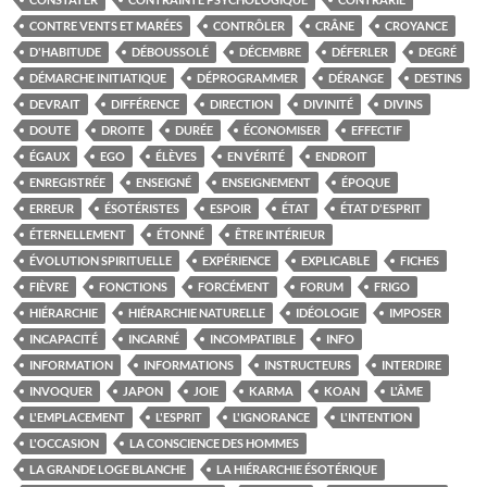
CONTRE VENTS ET MARÉES
CONTRÔLER
CRÂNE
CROYANCE
D'HABITUDE
DÉBOUSSOLÉ
DÉCEMBRE
DÉFERLER
DEGRÉ
DÉMARCHE INITIATIQUE
DÉPROGRAMMER
DÉRANGE
DESTINS
DEVRAIT
DIFFÉRENCE
DIRECTION
DIVINITÉ
DIVINS
DOUTE
DROITE
DURÉE
ÉCONOMISER
EFFECTIF
ÉGAUX
EGO
ÉLÈVES
EN VÉRITÉ
ENDROIT
ENREGISTRÉE
ENSEIGNÉ
ENSEIGNEMENT
ÉPOQUE
ERREUR
ÉSOTÉRISTES
ESPOIR
ÉTAT
ÉTAT D'ESPRIT
ÉTERNELLEMENT
ÉTONNÉ
ÊTRE INTÉRIEUR
ÉVOLUTION SPIRITUELLE
EXPÉRIENCE
EXPLICABLE
FICHES
FIÈVRE
FONCTIONS
FORCÉMENT
FORUM
FRIGO
HIÉRARCHIE
HIÉRARCHIE NATURELLE
IDÉOLOGIE
IMPOSER
INCAPACITÉ
INCARNÉ
INCOMPATIBLE
INFO
INFORMATION
INFORMATIONS
INSTRUCTEURS
INTERDIRE
INVOQUER
JAPON
JOIE
KARMA
KOAN
L'ÂME
L'EMPLACEMENT
L'ESPRIT
L'IGNORANCE
L'INTENTION
L'OCCASION
LA CONSCIENCE DES HOMMES
LA GRANDE LOGE BLANCHE
LA HIÉRARCHIE ÉSOTÉRIQUE