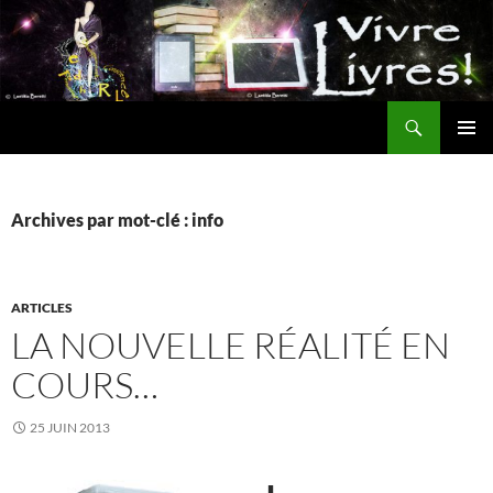
Aller
au
contenu
Recherche
MENU
PRINCI
Archives par mot-clé : info
ARTICLES
LA NOUVELLE RÉALITÉ EN
COURS…
25 JUIN 2013