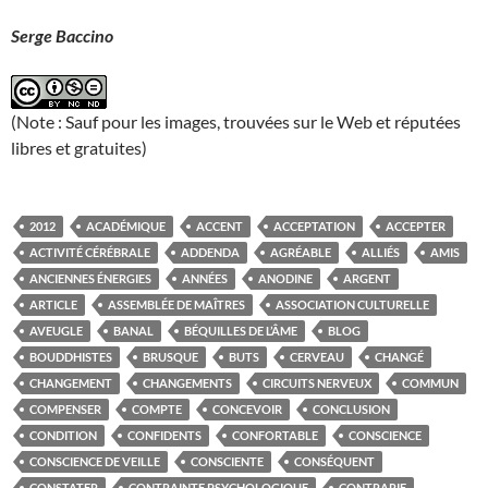
Serge Baccino
(Note : Sauf pour les images, trouvées sur le Web et réputées
libres et gratuites)
2012
ACADÉMIQUE
ACCENT
ACCEPTATION
ACCEPTER
ACTIVITÉ CÉRÉBRALE
ADDENDA
AGRÉABLE
ALLIÉS
AMIS
ANCIENNES ÉNERGIES
ANNÉES
ANODINE
ARGENT
ARTICLE
ASSEMBLÉE DE MAÎTRES
ASSOCIATION CULTURELLE
AVEUGLE
BANAL
BÉQUILLES DE L’ÂME
BLOG
BOUDDHISTES
BRUSQUE
BUTS
CERVEAU
CHANGÉ
CHANGEMENT
CHANGEMENTS
CIRCUITS NERVEUX
COMMUN
COMPENSER
COMPTE
CONCEVOIR
CONCLUSION
CONDITION
CONFIDENTS
CONFORTABLE
CONSCIENCE
CONSCIENCE DE VEILLE
CONSCIENTE
CONSÉQUENT
CONSTATER
CONTRAINTE PSYCHOLOGIQUE
CONTRARIE