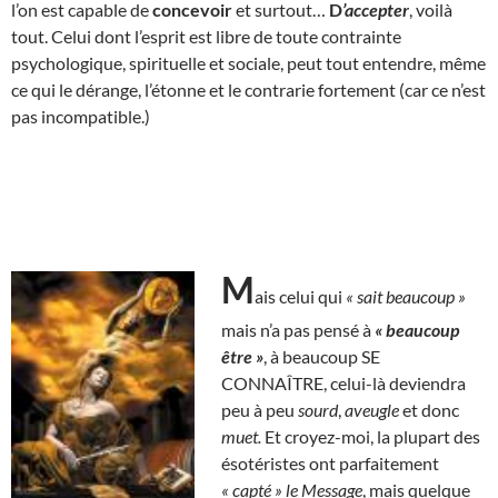
l’on est capable de
concevoir
et surtout…
D
’accepter
, voilà
tout. Celui dont l’esprit est libre de toute contrainte
psychologique, spirituelle et sociale, peut tout entendre, même
ce qui le dérange, l’étonne et le contrarie fortement (car ce n’est
pas incompatible.)
M
ais celui qui
« sait beaucoup »
mais n’a pas pensé à
« beaucoup
être »
, à beaucoup SE
CONNAÎTRE, celui-là deviendra
peu à peu
sourd
,
aveugle
et donc
muet.
Et croyez-moi, la plupart des
ésotéristes ont parfaitement
« capté »
le Message
, mais quelque