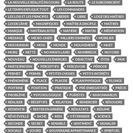
LA NOUVELLE RÉALITÉ EN COURS
LA ROUTE
LE SUBCONSCIENT
LE TEMPS EXPLIQUE TOUT
LES COMMANDES
LES LOIS ET LES PRINCIPES
LIBÉRER
LIBRE
LOGE DES MAÎTRES
LOI DE L'ÂME
MAGNIFIQUES
MAÎTRE À DISCIPLE
MAÎTRES
MARQUE
MATÉRIALISTES
MATIÈRE
MATIN
MÉDITATION
MESSAGE
MICRO-ONDE
MILLIERS D’ANNÉES
MOBILIER
MOI HUMAIN
MOIS
MONDE
MOUVEMENT
MUET
MURS
NETTE
NO MAN'S LAND
NOMBREUX
NOTOIRE
NOUVEAU
NOUVELLES ÉNERGIES
OBJECTIVE
ÔTER
PAIX
PARTICIPATION
PERCEPTIFS
PERCEVOIR
PÉRIODE
PERMET
PERMIS
PETITES CHOSES
PETITS INTÉRÊTS
PHÉNOMÈNE
PLACE
PLACER
PLAN PHYSIQUE
PLONGE
POITRINE
POSITION
PRATIQUE
PRÉ-ENREGISTRÉE
PRÉCIS
PROBLÈME
PSYCHOLOGIQUE
PURISTES
RAISONNABLES
RÉALISER
RÉCEPTIFS
RELATION
REMERCIER
RÉSOUDRE
RESSENTIR
RESTER EN ARRIÈRE
RÉSULTATS
RÉSUME
RÊVE ÉVEILLÉ
RICHE
RIEN
S'ÉTERNISER
SCIENCE
SECONDE
SECRET
SENSIBLE
SENTIMENT
SIGNALER
SOCIALE
SOURD
SOUVERAINE APPARTENANCE
SPIRITUEL