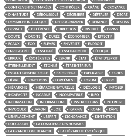
CONTRE VENTS ET MARÉES
CONTRÔLER
CRÂNE
CROYANCE
D'HABITUDE
DÉBOUSSOLÉ
DÉCEMBRE
DÉFERLER
DEGRÉ
DÉMARCHE INITIATIQUE
DÉPROGRAMMER
DÉRANGE
DESTINS
DEVRAIT
DIFFÉRENCE
DIRECTION
DIVINITÉ
DIVINS
DOUTE
DROITE
DURÉE
ÉCONOMISER
EFFECTIF
ÉGAUX
EGO
ÉLÈVES
EN VÉRITÉ
ENDROIT
ENREGISTRÉE
ENSEIGNÉ
ENSEIGNEMENT
ÉPOQUE
ERREUR
ÉSOTÉRISTES
ESPOIR
ÉTAT
ÉTAT D'ESPRIT
ÉTERNELLEMENT
ÉTONNÉ
ÊTRE INTÉRIEUR
ÉVOLUTION SPIRITUELLE
EXPÉRIENCE
EXPLICABLE
FICHES
FIÈVRE
FONCTIONS
FORCÉMENT
FORUM
FRIGO
HIÉRARCHIE
HIÉRARCHIE NATURELLE
IDÉOLOGIE
IMPOSER
INCAPACITÉ
INCARNÉ
INCOMPATIBLE
INFO
INFORMATION
INFORMATIONS
INSTRUCTEURS
INTERDIRE
INVOQUER
JAPON
JOIE
KARMA
KOAN
L'ÂME
L'EMPLACEMENT
L'ESPRIT
L'IGNORANCE
L'INTENTION
L'OCCASION
LA CONSCIENCE DES HOMMES
LA GRANDE LOGE BLANCHE
LA HIÉRARCHIE ÉSOTÉRIQUE