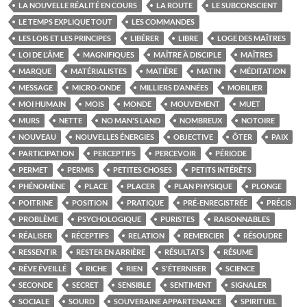
LA NOUVELLE RÉALITÉ EN COURS
LA ROUTE
LE SUBCONSCIENT
LE TEMPS EXPLIQUE TOUT
LES COMMANDES
LES LOIS ET LES PRINCIPES
LIBÉRER
LIBRE
LOGE DES MAÎTRES
LOI DE L'ÂME
MAGNIFIQUES
MAÎTRE À DISCIPLE
MAÎTRES
MARQUE
MATÉRIALISTES
MATIÈRE
MATIN
MÉDITATION
MESSAGE
MICRO-ONDE
MILLIERS D’ANNÉES
MOBILIER
MOI HUMAIN
MOIS
MONDE
MOUVEMENT
MUET
MURS
NETTE
NO MAN'S LAND
NOMBREUX
NOTOIRE
NOUVEAU
NOUVELLES ÉNERGIES
OBJECTIVE
ÔTER
PAIX
PARTICIPATION
PERCEPTIFS
PERCEVOIR
PÉRIODE
PERMET
PERMIS
PETITES CHOSES
PETITS INTÉRÊTS
PHÉNOMÈNE
PLACE
PLACER
PLAN PHYSIQUE
PLONGE
POITRINE
POSITION
PRATIQUE
PRÉ-ENREGISTRÉE
PRÉCIS
PROBLÈME
PSYCHOLOGIQUE
PURISTES
RAISONNABLES
RÉALISER
RÉCEPTIFS
RELATION
REMERCIER
RÉSOUDRE
RESSENTIR
RESTER EN ARRIÈRE
RÉSULTATS
RÉSUME
RÊVE ÉVEILLÉ
RICHE
RIEN
S'ÉTERNISER
SCIENCE
SECONDE
SECRET
SENSIBLE
SENTIMENT
SIGNALER
SOCIALE
SOURD
SOUVERAINE APPARTENANCE
SPIRITUEL