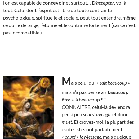
l’on est capable de
concevoir
et surtout…
D
’accepter
, voilà
tout. Celui dont l’esprit est libre de toute contrainte
psychologique, spirituelle et sociale, peut tout entendre, même
ce qui le dérange, l’étonne et le contrarie fortement (car ce n’est
pas incompatible.)
M
ais celui qui
« sait beaucoup »
mais n’a pas pensé à
« beaucoup
être »
, à beaucoup SE
CONNAÎTRE, celui-là deviendra
peu à peu
sourd
,
aveugle
et donc
muet.
Et croyez-moi, la plupart des
ésotéristes ont parfaitement
« capté »
le Message
, mais quelque