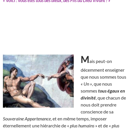
« Voici : Vous êtes tous des dieux, des Fils du Dieu Vivant ! »
M
ais peut-on
décemment enseigner
que nous sommes tous
« Un »
, que nous
sommes
tous égaux en
divinité
, que chacun de
nous doit prendre
conscience de sa
Souveraine Appartenance
, et en même temps, imposer
éternellement une hiérarchie de «
plus humains
» et de «
plus