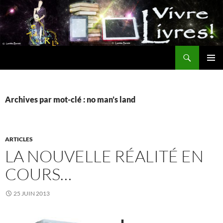
Aller
au
contenu
Recherche
MENU
PRINCI
Archives par mot-clé : no man’s land
ARTICLES
LA NOUVELLE RÉALITÉ EN
COURS…
25 JUIN 2013