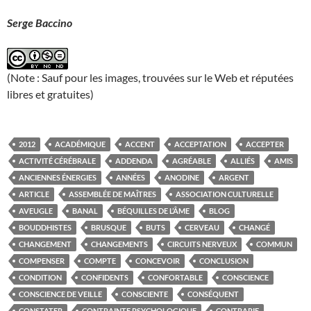
Serge Baccino
(Note : Sauf pour les images, trouvées sur le Web et réputées
libres et gratuites)
2012
ACADÉMIQUE
ACCENT
ACCEPTATION
ACCEPTER
ACTIVITÉ CÉRÉBRALE
ADDENDA
AGRÉABLE
ALLIÉS
AMIS
ANCIENNES ÉNERGIES
ANNÉES
ANODINE
ARGENT
ARTICLE
ASSEMBLÉE DE MAÎTRES
ASSOCIATION CULTURELLE
AVEUGLE
BANAL
BÉQUILLES DE L’ÂME
BLOG
BOUDDHISTES
BRUSQUE
BUTS
CERVEAU
CHANGÉ
CHANGEMENT
CHANGEMENTS
CIRCUITS NERVEUX
COMMUN
COMPENSER
COMPTE
CONCEVOIR
CONCLUSION
CONDITION
CONFIDENTS
CONFORTABLE
CONSCIENCE
CONSCIENCE DE VEILLE
CONSCIENTE
CONSÉQUENT
CONSTATER
CONTRAINTE PSYCHOLOGIQUE
CONTRARIE