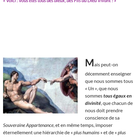
« Voici : Vous êtes tous des dieux, des Fils du Dieu Vivant ! »
M
ais peut-on
décemment enseigner
que nous sommes tous
« Un »
, que nous
sommes
tous égaux en
divinité
, que chacun de
nous doit prendre
conscience de sa
Souveraine Appartenance
, et en même temps, imposer
éternellement une hiérarchie de «
plus humains
» et de «
plus