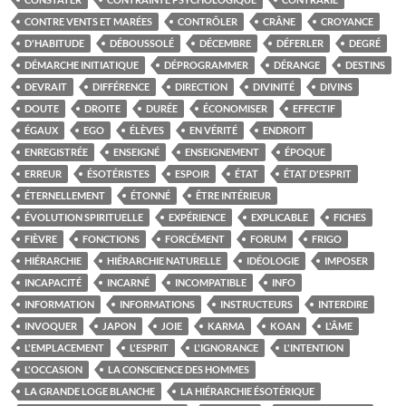
CONTRE VENTS ET MARÉES
CONTRÔLER
CRÂNE
CROYANCE
D'HABITUDE
DÉBOUSSOLÉ
DÉCEMBRE
DÉFERLER
DEGRÉ
DÉMARCHE INITIATIQUE
DÉPROGRAMMER
DÉRANGE
DESTINS
DEVRAIT
DIFFÉRENCE
DIRECTION
DIVINITÉ
DIVINS
DOUTE
DROITE
DURÉE
ÉCONOMISER
EFFECTIF
ÉGAUX
EGO
ÉLÈVES
EN VÉRITÉ
ENDROIT
ENREGISTRÉE
ENSEIGNÉ
ENSEIGNEMENT
ÉPOQUE
ERREUR
ÉSOTÉRISTES
ESPOIR
ÉTAT
ÉTAT D'ESPRIT
ÉTERNELLEMENT
ÉTONNÉ
ÊTRE INTÉRIEUR
ÉVOLUTION SPIRITUELLE
EXPÉRIENCE
EXPLICABLE
FICHES
FIÈVRE
FONCTIONS
FORCÉMENT
FORUM
FRIGO
HIÉRARCHIE
HIÉRARCHIE NATURELLE
IDÉOLOGIE
IMPOSER
INCAPACITÉ
INCARNÉ
INCOMPATIBLE
INFO
INFORMATION
INFORMATIONS
INSTRUCTEURS
INTERDIRE
INVOQUER
JAPON
JOIE
KARMA
KOAN
L'ÂME
L'EMPLACEMENT
L'ESPRIT
L'IGNORANCE
L'INTENTION
L'OCCASION
LA CONSCIENCE DES HOMMES
LA GRANDE LOGE BLANCHE
LA HIÉRARCHIE ÉSOTÉRIQUE