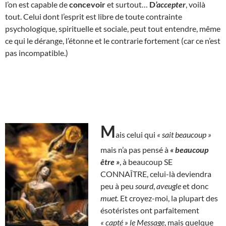
l’on est capable de
concevoir
et surtout…
D
’accepter
, voilà
tout. Celui dont l’esprit est libre de toute contrainte
psychologique, spirituelle et sociale, peut tout entendre, même
ce qui le dérange, l’étonne et le contrarie fortement (car ce n’est
pas incompatible.)
M
ais celui qui
« sait beaucoup »
mais n’a pas pensé à
« beaucoup
être »
, à beaucoup SE
CONNAÎTRE, celui-là deviendra
peu à peu
sourd
,
aveugle
et donc
muet.
Et croyez-moi, la plupart des
ésotéristes ont parfaitement
« capté »
le Message
, mais quelque