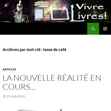
Aller
au
contenu
Recherche
MENU
PRINCI
Archives par mot-clé : tasse de café
ARTICLES
LA NOUVELLE RÉALITÉ EN
COURS…
25 JUIN 2013