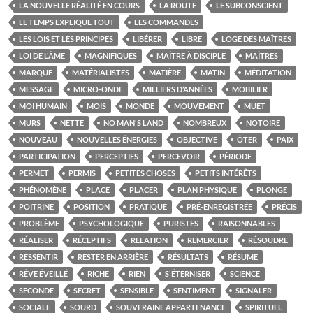
LA NOUVELLE RÉALITÉ EN COURS
LA ROUTE
LE SUBCONSCIENT
LE TEMPS EXPLIQUE TOUT
LES COMMANDES
LES LOIS ET LES PRINCIPES
LIBÉRER
LIBRE
LOGE DES MAÎTRES
LOI DE L'ÂME
MAGNIFIQUES
MAÎTRE À DISCIPLE
MAÎTRES
MARQUE
MATÉRIALISTES
MATIÈRE
MATIN
MÉDITATION
MESSAGE
MICRO-ONDE
MILLIERS D’ANNÉES
MOBILIER
MOI HUMAIN
MOIS
MONDE
MOUVEMENT
MUET
MURS
NETTE
NO MAN'S LAND
NOMBREUX
NOTOIRE
NOUVEAU
NOUVELLES ÉNERGIES
OBJECTIVE
ÔTER
PAIX
PARTICIPATION
PERCEPTIFS
PERCEVOIR
PÉRIODE
PERMET
PERMIS
PETITES CHOSES
PETITS INTÉRÊTS
PHÉNOMÈNE
PLACE
PLACER
PLAN PHYSIQUE
PLONGE
POITRINE
POSITION
PRATIQUE
PRÉ-ENREGISTRÉE
PRÉCIS
PROBLÈME
PSYCHOLOGIQUE
PURISTES
RAISONNABLES
RÉALISER
RÉCEPTIFS
RELATION
REMERCIER
RÉSOUDRE
RESSENTIR
RESTER EN ARRIÈRE
RÉSULTATS
RÉSUME
RÊVE ÉVEILLÉ
RICHE
RIEN
S'ÉTERNISER
SCIENCE
SECONDE
SECRET
SENSIBLE
SENTIMENT
SIGNALER
SOCIALE
SOURD
SOUVERAINE APPARTENANCE
SPIRITUEL