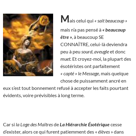
M
ais celui qui
« sait beaucoup »
mais n’a pas pensé à
« beaucoup
être »
, à beaucoup SE
CONNAÎTRE, celui-là deviendra
peu à peu
sourd
,
aveugle
et donc
muet.
Et croyez-moi, la plupart des
ésotéristes ont parfaitement
« capté »
le Message
, mais quelque
chose de puissamment ancré en
eux s’est tout bonnement refusé à accepter les faits pourtant
évidents, voire prévisibles à long terme.
Car si
la Loge des Maîtres
de
La Hiérarchie Ésotérique
cesse
d’exister, alors ce qui furent patiemment des «
élèves
» dans