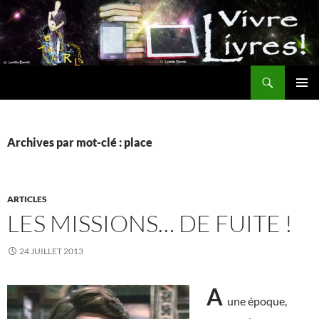
Aller
au
contenu
Recherche
MENU
PRINCI
Archives par mot-clé : place
ARTICLES
LES MISSIONS… DE FUITE !
24 JUILLET 2013
A
une époque,