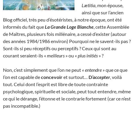
Lætitia
, mon épouse,
ainsi que sur l’ancien
Blog officiel, très peu d’ésotéristes, à notre époque, ont été
informés du fait que
La Grande Loge Blanche
, cette Assemblée
de Maîtres, plusieurs fois millénaire, a cessé d’exister (autour
des années 1984/1986 environ) Pourquoi ne le savent-ils pas ?
Sont-ils si peu réceptifs ou perceptifs ? Ceux qui sont au
courant seraient-ils «
meilleurs
» ou «
plus initiés
» ?
Non, c’est simplement que l’on ne peut
« entendre »
que ce que
l’on est capable de
concevoir
et surtout…
D
’accepter
, voilà
tout. Celui dont l’esprit est libre de toute contrainte
psychologique, spirituelle et sociale, peut tout entendre, même
ce qui le dérange, l’étonne et le contrarie fortement (car ce n’est
pas incompatible.)