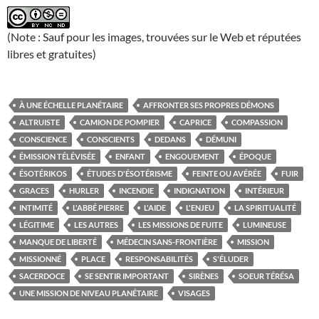
(Note : Sauf pour les images, trouvées sur le Web et réputées
libres et gratuites)
À UNE ÉCHELLE PLANÉTAIRE
AFFRONTER SES PROPRES DÉMONS
ALTRUISTE
CAMION DE POMPIER
CAPRICE
COMPASSION
CONSCIENCE
CONSCIENTS
DEDANS
DÉMUNI
ÉMISSION TÉLÉVISÉE
ENFANT
ENGOUEMENT
ÉPOQUE
ÉSOTÉRIKOS
ÉTUDES D'ÉSOTÉRISME
FEINTE OU AVÉRÉE
FUIR
GRACES
HURLER
INCENDIE
INDIGNATION
INTÉRIEUR
INTIMITÉ
L'ABBÉ PIERRE
L'AIDE
L'ENJEU
LA SPIRITUALITÉ
LÉGITIME
LES AUTRES
LES MISSIONS DE FUITE
LUMINEUSE
MANQUE DE LIBERTÉ
MÉDECIN SANS-FRONTIÈRE
MISSION
MISSIONNÉ
PLACE
RESPONSABILITÉS
S'ÉLUDER
SACERDOCE
SE SENTIR IMPORTANT
SIRÈNES
SOEUR TÉRÉSA
UNE MISSION DE NIVEAU PLANÉTAIRE
VISAGES