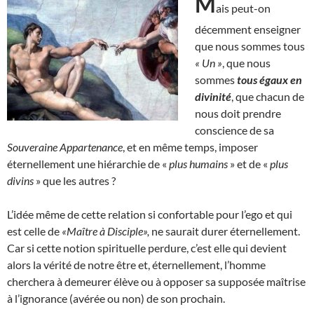
M
ais peut-on
décemment enseigner
que nous sommes tous
« Un »
, que nous
sommes
tous égaux en
divinité
, que chacun de
nous doit prendre
conscience de sa
Souveraine Appartenance
, et en même temps, imposer
éternellement une hiérarchie de «
plus humains
» et de «
plus
divins
» que les autres ?
L’idée même de cette relation si confortable pour l’ego et qui
est celle de
«Maître à Disciple»,
ne saurait durer éternellement.
Car si cette notion spirituelle perdure, c’est elle qui devient
alors la vérité de notre être et, éternellement, l’homme
cherchera à demeurer élève ou à opposer sa supposée maîtrise
à l’ignorance (avérée ou non) de son prochain.