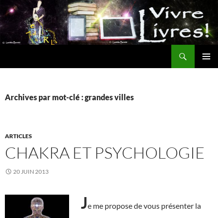
Aller
au
contenu
Recherche
MENU
PRINCI
Archives par mot-clé : grandes villes
ARTICLES
CHAKRA ET PSYCHOLOGIE
20 JUIN 2013
J
e me propose de vous présenter la