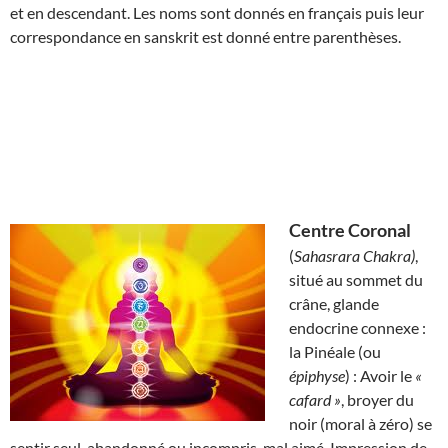
et en descendant. Les noms sont donnés en français puis leur
correspondance en sanskrit est donné entre parenthèses.
Centre Coronal
(
Sahasrara Chakra)
,
situé au sommet du
crâne, glande
endocrine connexe :
la Pinéale (ou
épiphyse
) : Avoir le
«
cafard »
, broyer du
noir (moral à zéro) se
sentir seul, abandonné ou incompris, mal aimé. Impression de