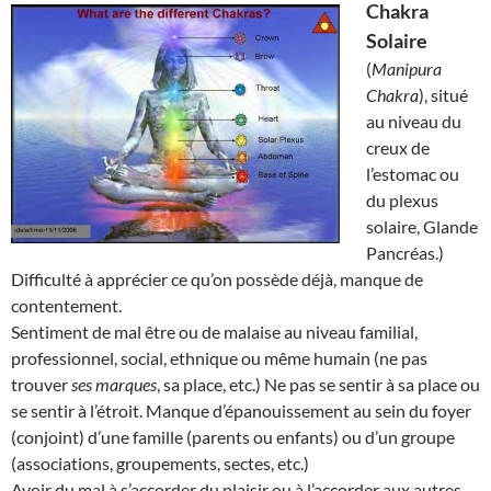
Chakra
Solaire
(
Manipura
Chakra
), situé
au niveau du
creux de
l’estomac ou
du plexus
solaire, Glande
Pancréas.)
Difficulté à apprécier ce qu’on possède déjà, manque de
contentement.
Sentiment de mal être ou de malaise au niveau familial,
professionnel, social, ethnique ou même humain (ne pas
trouver
ses marques
, sa place, etc.) Ne pas se sentir à sa place ou
se sentir à l’étroit. Manque d’épanouissement au sein du foyer
(conjoint) d’une famille (parents ou enfants) ou d’un groupe
(associations, groupements, sectes, etc.)
Avoir du mal à s’accorder du plaisir ou à l’accorder aux autres.