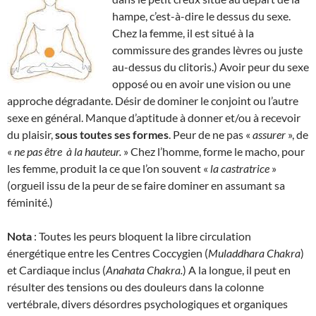
hampe, c’est-à-dire le dessus du sexe.
Chez la femme, il est situé à la
commissure des grandes lèvres ou juste
au-dessus du clitoris.) Avoir peur du sexe
opposé ou en avoir une vision ou une
approche dégradante. Désir de dominer le conjoint ou l’autre
sexe en général. Manque d’aptitude à donner et/ou à recevoir
du plaisir,
sous toutes ses formes
. Peur de ne pas «
assurer
», de
«
ne pas être
à la hauteur.
» Chez l’homme, forme le macho, pour
les femme, produit la ce que l’on souvent «
la
castratrice
»
(orgueil issu de la peur de se faire dominer en assumant sa
féminité.)
Nota
: Toutes les peurs bloquent la libre circulation
énergétique entre les Centres Coccygien (
Muladdhara Chakra
)
et Cardiaque inclus (
Anahata Chakra.
) A la longue, il peut en
résulter des tensions ou des douleurs dans la colonne
vertébrale, divers désordres psychologiques et organiques