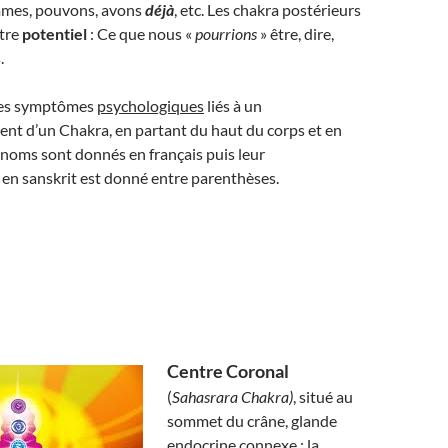
mmes, pouvons, avons
déjà
, etc. Les chakra postérieurs
tre
potentiel
: Ce que nous «
pourrions
» être, dire,
.
 les symptômes
psychologiques
liés à un
nt d’un Chakra, en partant du haut du corps et en
noms sont donnés en français puis leur
en sanskrit est donné entre parenthèses.
Centre Coronal
(
Sahasrara Chakra)
, situé au
sommet du crâne, glande
endocrine connexe : la