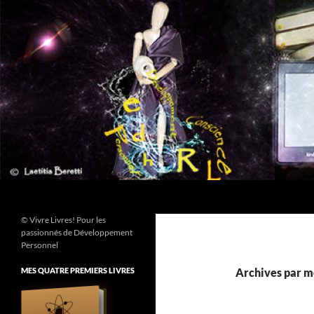
Aller
au
contenu
Recherche
© Vivre Livres! Pour les
passionnés de Développement
Personnel
MES QUATRE PREMIERS LIVRES
Archives par mo