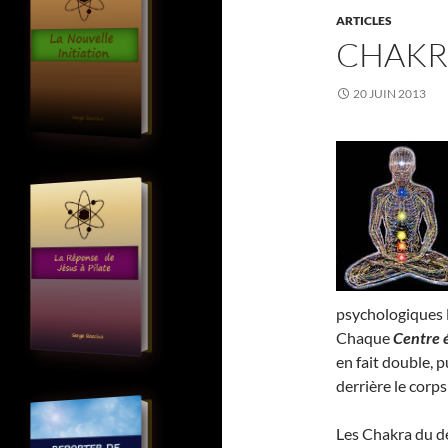
ARTICLES
CHAKR
20 JUIN 2013
psychologiques 
Chaque
Centre 
en fait double, 
derrière le corps
Les Chakra du de