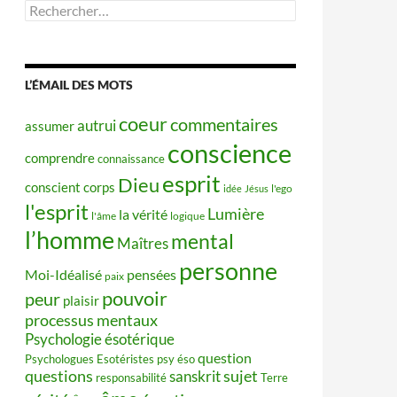
Rechercher :
L’ÉMAIL DES MOTS
coeur
commentaires
autrui
assumer
conscience
comprendre
connaissance
esprit
Dieu
conscient
corps
idée
Jésus
l'ego
l'esprit
Lumière
la vérité
l'âme
logique
l’homme
mental
Maîtres
personne
Moi-Idéalisé
pensées
paix
pouvoir
peur
plaisir
processus mentaux
Psychologie ésotérique
question
Psychologues Esotéristes
psy éso
questions
sujet
sanskrit
responsabilité
Terre