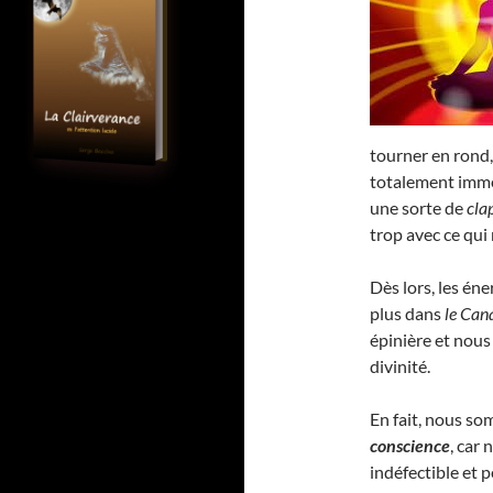
tourner en rond,
totalement imme
une sorte de
cla
trop avec ce qui
Dès lors, les éne
plus dans
le Can
épinière et no
divinité.
En fait, nous s
conscience
, car
indéfectible et 