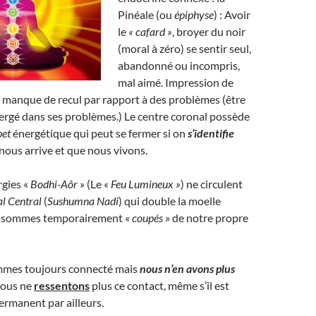
Pinéale (ou
épiphyse
) : Avoir
le
« cafard »
, broyer du noir
(moral à zéro) se sentir seul,
abandonné ou incompris,
mal aimé. Impression de
 manque de recul par rapport à des problèmes (être
rgé dans ses problèmes.) Le centre coronal possède
pet
énergétique qui peut se fermer si on
s’identifie
 nous arrive et que nous vivons.
rgies «
Bodhi-Aôr
» (Le
« Feu Lumineux
»
) ne circulent
al Central
(
Sushumna Nadi
) qui double la moelle
us sommes temporairement «
coupés
» de notre propre
ommes toujours connecté mais
nous n’en avons plus
 nous ne
ressentons
plus ce contact, même s’il est
permanent par ailleurs.