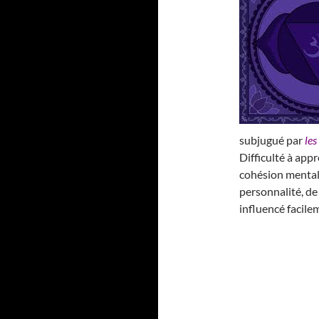
subjugué par
les
Difficulté à app
cohésion mental
personnalité, de 
influencé facile