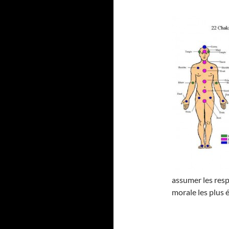
assumer les resp
morale les plus 