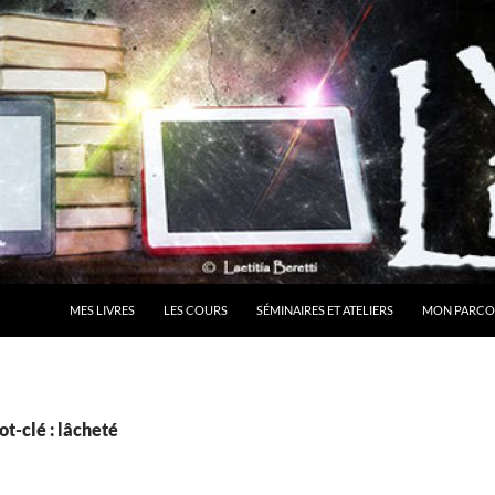
MES LIVRES
LES COURS
SÉMINAIRES ET ATELIERS
MON PARCO
t-clé : lâcheté