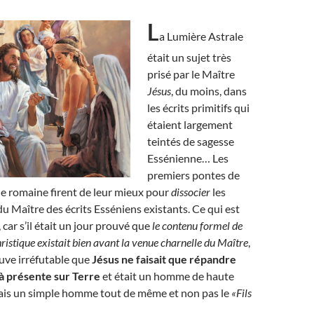
L
a Lumière Astrale
était un sujet très
prisé par le Maître
Jésus
, du moins, dans
les écrits primitifs qui
étaient largement
teintés de sagesse
Essénienne… Les
premiers pontes de
que romaine firent de leur mieux pour
dissocier
les
 Maître des écrits Esséniens existants. Ce qui est
car s’il était un jour prouvé que
le contenu formel de
ristique existait bien avant la venue charnelle du Maître
,
euve irréfutable que
Jésus ne faisait que répandre
à présente sur Terre
et était un homme de haute
 mais un simple homme tout de même et non pas le
«Fils