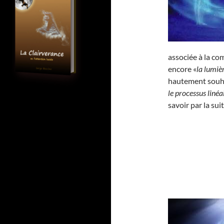
associée à la c
encore «
la lumièr
hautement souha
le processus linéa
savoir par la sui