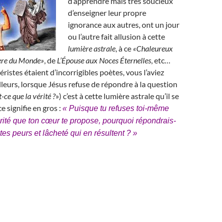
d’apprendre mais très soucieux
d’enseigner leur propre
ignorance aux autres, ont un jour
ou l’autre fait allusion à cette
lumière astrale
, à ce
«Chaleureux
ère du Monde»
, de
L’Épouse aux Noces Éternelles
, etc…
éristes étaient d’incorrigibles poètes, vous l’aviez
lleurs, lorsque Jésus refuse de répondre à la question
-ce que la vérité ?
») c’est à cette lumière astrale qu’il se
ce signifie en gros :
« Puisque tu refuses toi-même
érité que ton cœur te propose, pourquoi répondrais-
 tes peurs et lâcheté qui en résultent ? »