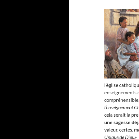
l’église catholi
enseignements du
compréhensible, 
l’enseignement Ch
cela serait la pr
une sagesse déj
valeur, certes,
Unique de Dieu.»