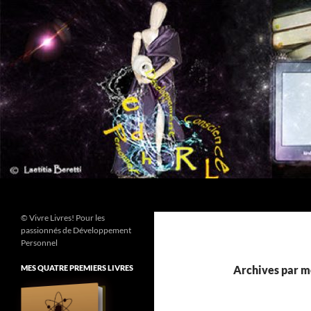
Aller
au
contenu
Recherche
© Vivre Livres! Pour les
passionnés de Développement
Personnel
MES QUATRE PREMIERS LIVRES
Archives par mo