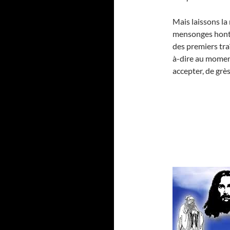
Mais laissons la
mensonges honte
des premiers traî
à-dire au momen
accepter, de grès