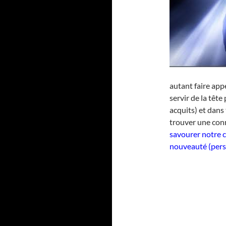
autant faire app
servir de la tête
acquits) et dans
trouver une con
savourer notre 
nouveauté (perso