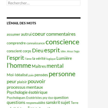
Rechercher :
L’ÉMAIL DES MOTS
coeur
commentaires
autrui
assumer
conscience
comprendre
connaissance
esprit
Dieu
conscient
corps
idée
Jésus
l'ego
l'esprit
Lumière
la vérité
l'âme
logique
l’homme
mental
Maîtres
personne
Moi-Idéalisé
pensées
paix
pouvoir
peur
plaisir
processus mentaux
Psychologie ésotérique
question
Psychologues Esotéristes
psy éso
questions
sujet
sanskrit
responsabilité
Terre