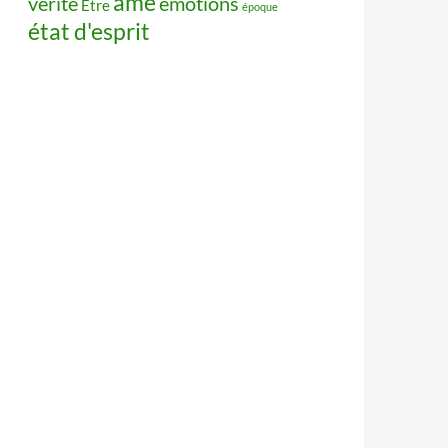
âme
vérité
émotions
Être
époque
état d'esprit