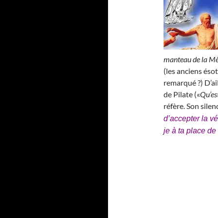
manteau de la M
(les anciens ésot
remarqué ?) D’ai
de Pilate («
Qu’est
réfère. Son silen
d’accepter la v
je à ta place de