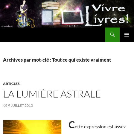
Aller
au
contenu
Recherche
MENU
PRINCI
Archives par mot-clé : Tout ce qui existe vraiment
ARTICLES
LA LUMIÈRE ASTRALE
9 JUILLET 2013
C
ette expression est assez