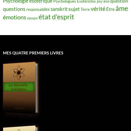
Psychologie ésotérique
question
Psychologues Esotéristes
psy éso
âme
vérité
questions
sujet
sanskrit
Être
responsabilité
Terre
état d'esprit
émotions
époque
MES QUATRE PREMIERS LIVRES