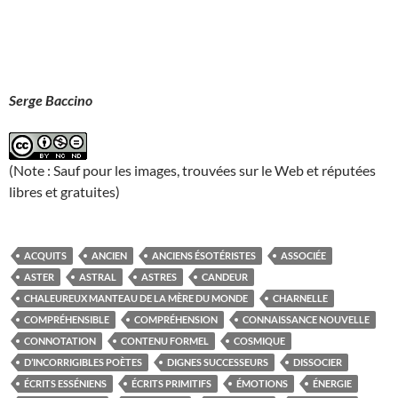
Serge Baccino
(Note : Sauf pour les images, trouvées sur le Web et réputées
libres et gratuites)
ACQUITS
ANCIEN
ANCIENS ÉSOTÉRISTES
ASSOCIÉE
ASTER
ASTRAL
ASTRES
CANDEUR
CHALEUREUX MANTEAU DE LA MÈRE DU MONDE
CHARNELLE
COMPRÉHENSIBLE
COMPRÉHENSION
CONNAISSANCE NOUVELLE
CONNOTATION
CONTENU FORMEL
COSMIQUE
D’INCORRIGIBLES POÈTES
DIGNES SUCCESSEURS
DISSOCIER
ÉCRITS ESSÉNIENS
ÉCRITS PRIMITIFS
ÉMOTIONS
ÉNERGIE