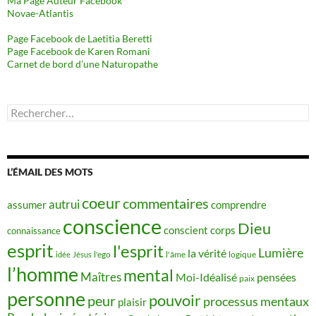
Ma Page Auteur Facebook
Novae-Atlantis
Page Facebook de Laetitia Beretti
Page Facebook de Karen Romani
Carnet de bord d’une Naturopathe
Rechercher :
L’ÉMAIL DES MOTS
coeur
commentaires
autrui
assumer
comprendre
conscience
Dieu
conscient
corps
connaissance
esprit
l'esprit
Lumière
la vérité
idée
Jésus
l'ego
l'âme
logique
l’homme
mental
Maîtres
Moi-Idéalisé
pensées
paix
personne
pouvoir
peur
processus mentaux
plaisir