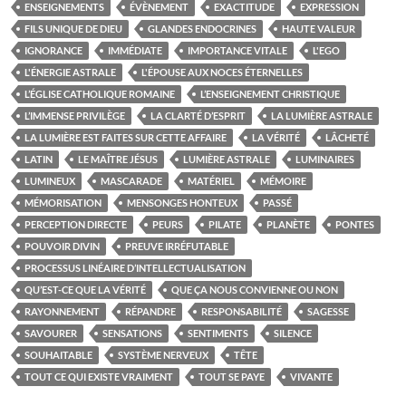
ENSEIGNEMENTS
ÉVÈNEMENT
EXACTITUDE
EXPRESSION
FILS UNIQUE DE DIEU
GLANDES ENDOCRINES
HAUTE VALEUR
IGNORANCE
IMMÉDIATE
IMPORTANCE VITALE
L'EGO
L'ÉNERGIE ASTRALE
L'ÉPOUSE AUX NOCES ÉTERNELLES
L’ÉGLISE CATHOLIQUE ROMAINE
L’ENSEIGNEMENT CHRISTIQUE
L’IMMENSE PRIVILÈGE
LA CLARTÉ D’ESPRIT
LA LUMIÈRE ASTRALE
LA LUMIÈRE EST FAITES SUR CETTE AFFAIRE
LA VÉRITÉ
LÂCHETÉ
LATIN
LE MAÎTRE JÉSUS
LUMIÈRE ASTRALE
LUMINAIRES
LUMINEUX
MASCARADE
MATÉRIEL
MÉMOIRE
MÉMORISATION
MENSONGES HONTEUX
PASSÉ
PERCEPTION DIRECTE
PEURS
PILATE
PLANÈTE
PONTES
POUVOIR DIVIN
PREUVE IRRÉFUTABLE
PROCESSUS LINÉAIRE D’INTELLECTUALISATION
QU’EST-CE QUE LA VÉRITÉ
QUE ÇA NOUS CONVIENNE OU NON
RAYONNEMENT
RÉPANDRE
RESPONSABILITÉ
SAGESSE
SAVOURER
SENSATIONS
SENTIMENTS
SILENCE
SOUHAITABLE
SYSTÈME NERVEUX
TÊTE
TOUT CE QUI EXISTE VRAIMENT
TOUT SE PAYE
VIVANTE