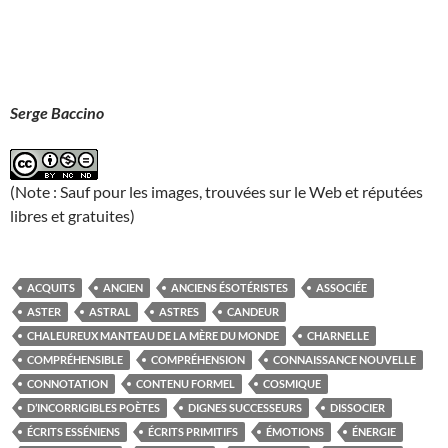
Serge Baccino
(Note : Sauf pour les images, trouvées sur le Web et réputées
libres et gratuites)
ACQUITS
ANCIEN
ANCIENS ÉSOTÉRISTES
ASSOCIÉE
ASTER
ASTRAL
ASTRES
CANDEUR
CHALEUREUX MANTEAU DE LA MÈRE DU MONDE
CHARNELLE
COMPRÉHENSIBLE
COMPRÉHENSION
CONNAISSANCE NOUVELLE
CONNOTATION
CONTENU FORMEL
COSMIQUE
D’INCORRIGIBLES POÈTES
DIGNES SUCCESSEURS
DISSOCIER
ÉCRITS ESSÉNIENS
ÉCRITS PRIMITIFS
ÉMOTIONS
ÉNERGIE