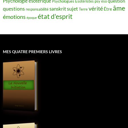
Psychologie ésotérique
question
Psychologues Esotéristes
psy éso
âme
vérité
questions
sujet
sanskrit
Être
responsabilité
Terre
état d'esprit
émotions
époque
MES QUATRE PREMIERS LIVRES