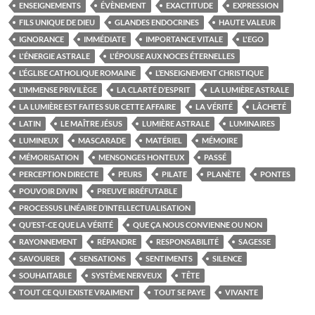
ENSEIGNEMENTS
ÉVÈNEMENT
EXACTITUDE
EXPRESSION
FILS UNIQUE DE DIEU
GLANDES ENDOCRINES
HAUTE VALEUR
IGNORANCE
IMMÉDIATE
IMPORTANCE VITALE
L'EGO
L'ÉNERGIE ASTRALE
L'ÉPOUSE AUX NOCES ÉTERNELLES
L’ÉGLISE CATHOLIQUE ROMAINE
L’ENSEIGNEMENT CHRISTIQUE
L’IMMENSE PRIVILÈGE
LA CLARTÉ D’ESPRIT
LA LUMIÈRE ASTRALE
LA LUMIÈRE EST FAITES SUR CETTE AFFAIRE
LA VÉRITÉ
LÂCHETÉ
LATIN
LE MAÎTRE JÉSUS
LUMIÈRE ASTRALE
LUMINAIRES
LUMINEUX
MASCARADE
MATÉRIEL
MÉMOIRE
MÉMORISATION
MENSONGES HONTEUX
PASSÉ
PERCEPTION DIRECTE
PEURS
PILATE
PLANÈTE
PONTES
POUVOIR DIVIN
PREUVE IRRÉFUTABLE
PROCESSUS LINÉAIRE D’INTELLECTUALISATION
QU’EST-CE QUE LA VÉRITÉ
QUE ÇA NOUS CONVIENNE OU NON
RAYONNEMENT
RÉPANDRE
RESPONSABILITÉ
SAGESSE
SAVOURER
SENSATIONS
SENTIMENTS
SILENCE
SOUHAITABLE
SYSTÈME NERVEUX
TÊTE
TOUT CE QUI EXISTE VRAIMENT
TOUT SE PAYE
VIVANTE