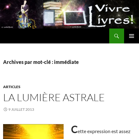
Aller
au
contenu
Recherche
MENU
PRINCI
Archives par mot-clé : immédiate
ARTICLES
LA LUMIÈRE ASTRALE
9 JUILLET 2013
C
ette expression est assez