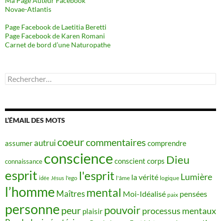
Ma Page Auteur Facebook
Novae-Atlantis
Page Facebook de Laetitia Beretti
Page Facebook de Karen Romani
Carnet de bord d’une Naturopathe
Rechercher :
L’ÉMAIL DES MOTS
coeur
commentaires
autrui
assumer
comprendre
conscience
Dieu
conscient
corps
connaissance
esprit
l'esprit
Lumière
la vérité
idée
Jésus
l'ego
l'âme
logique
l’homme
mental
Maîtres
Moi-Idéalisé
pensées
paix
personne
pouvoir
peur
processus mentaux
plaisir